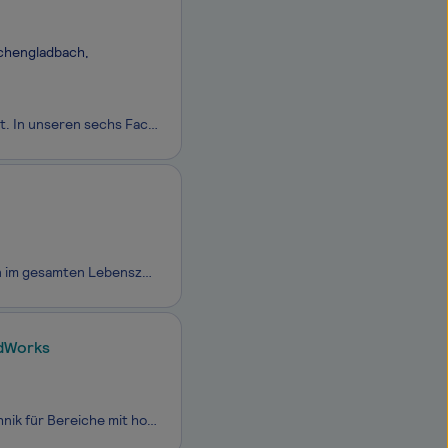
nchengladbach,
Seit über 50 Jahren bringen wir Menschen mit dem zusammen, was sie begeistert. In unseren sechs Fachbereichen Maschinen- und Anlagenbau, Fahrzeugtechnik, Energietechnik, Elektrotechnik sowie Bauwesen & TGA bringen unsere Mitarbeiter ihr Know-How genau dort ein, wo es gebraucht wird - in abwechsl
SOCOTEC Deutschland steht für die einzigartige Bündelung von Expertenwissen im gesamten Lebenszyklus von Infrastruktur, Bauwerken und Umwelt. Der Unternehmensverbund zeichnet sich durch eine ganzheitliche Betrachtung aus und setzt dabei auf höchste Qualitätsstandards und ökologische Verantwortun
idWorks
Konstruktion trifft eigene Fertigung.OP-AIR entwickelt und fertigt Raumlufttechnik für Bereiche mit hohen hygienischen Anforderungen – von Kliniken und Laboren bis zur Lebensmittelindustrie und Hightech-Produktion. Zur Verstärkung unseres Teams suchen wir zum nächstmöglichen Zeitpunkt einen Technisc