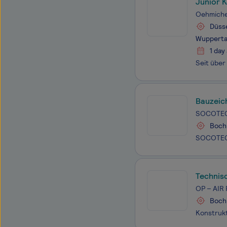
Junior 
Oehmiche
Düsse
Wupperta
1 day
Bauzeic
SOCOTEC 
Boch
Technis
OP – AIR 
Boc