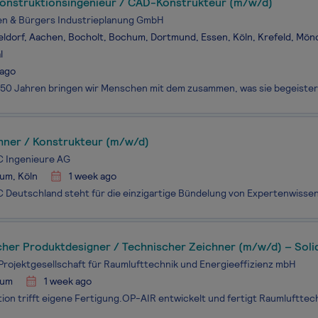
Konstruktionsingenieur / CAD-Konstrukteur (m/w/d)
n & Bürgers Industrieplanung GmbH
ldorf, Aachen, Bocholt, Bochum, Dortmund, Essen, Köln, Krefeld, Mö
l
 ago
hner / Konstrukteur (m/w/d)
Ingenieure AG
um, Köln
1 week ago
cher Produktdesigner / Technischer Zeichner (m/w/d) – Sol
Projektgesellschaft für Raumlufttechnik und Energieeffizienz mbH
hum
1 week ago