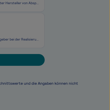
Machen Sie bei uns Karriere! Wir sind ein weltweit tätiger, international anerkannter Hersteller von Absperrarmaturen, Antriebs- und Automatisierungstechnik. Als starker und zuverlässiger Partner für innovative Technik und kundenindividuelle Lösungen beschäftigt die Unternehmensgruppe weltweit mehr
Als DMT Engineering Surveying GmbH & Co. KG unterstützen wir unsere Auftraggeber bei der Realisierung spannender, zukunftsweisender Projekte in verschiedensten Bereichen, z.B. von liniengeführter Infrastruktur, und gestalten so die Energiewende aktiv mit. Dabei pflegen wir langfristige Kundenbez
chnittswerte und die Angaben können nicht