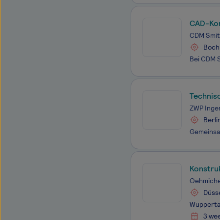
CAD-Kon
CDM Smit
Boch
Technis
ZWP Inge
Berli
Konstru
Oehmiche
Düsse
Wupperta
3 we