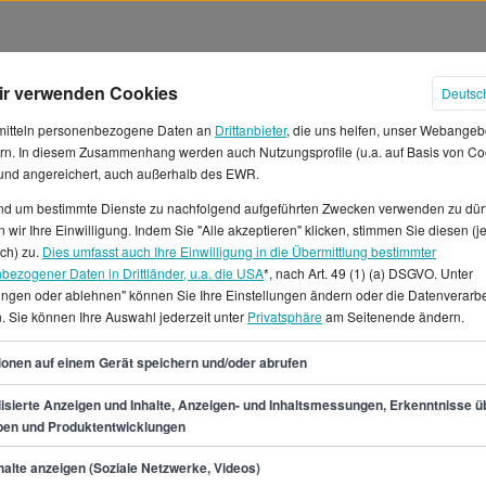
ir verwenden Cookies
Deutsc
mitteln personenbezogene Daten an
Drittanbieter
, die uns helfen, unser Webangeb
rn. In diesem Zusammenhang werden auch Nutzungsprofile (u.a. auf Basis von Co
 und angereichert, auch außerhalb des EWR.
und um bestimmte Dienste zu nachfolgend aufgeführten Zwecken verwenden zu dür
 wir Ihre Einwilligung. Indem Sie "Alle akzeptieren" klicken, stimmen Sie diesen (j
ge Gehälter in Bochum
ich) zu.
Dies umfasst auch Ihre Einwilligung in die Übermittlung bestimmter
bezogener Daten in Drittländer, u.a. die USA
*, nach Art. 49 (1) (a) DSGVO. Unter
lungen oder ablehnen" können Sie Ihre Einstellungen ändern oder die Datenverarb
t du ein durchschnittliches
. Sie können Ihre Auswahl jederzeit unter
Privatsphäre
am Seitenende ändern.
t von ca. 4.050 € erwarten.
ie Gehaltsspanne als
48
ionen auf einem Gerät speichern und/oder abrufen
200 € und 57.700 €.In Bochum
 Solid Edge für
isierte Anzeigen und Inhalte, Anzeigen- und Inhaltsmessungen, Erkenntnisse ü
pen und Produktentwicklungen
lenangebote verschiedener
umsstellen für Konstrukteur/in
min.
40.200
€
alte anzeigen (Soziale Netzwerke, Videos)