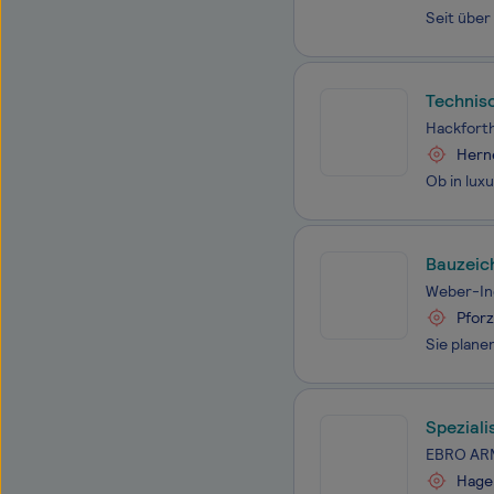
Technis
Hackfort
Hern
Bauzeic
Weber-In
Pforz
Spezial
EBRO AR
Hage