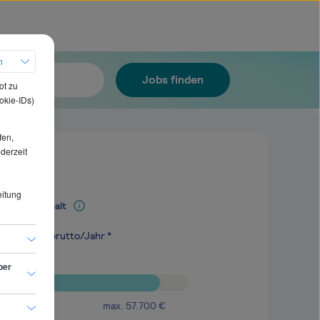
h
Jobs finden
ot zu
okie-IDs)
fen,
ederzeit
eitung
Mediangehalt
.600
€
brutto/Jahr *
ber
max.
57.700
€