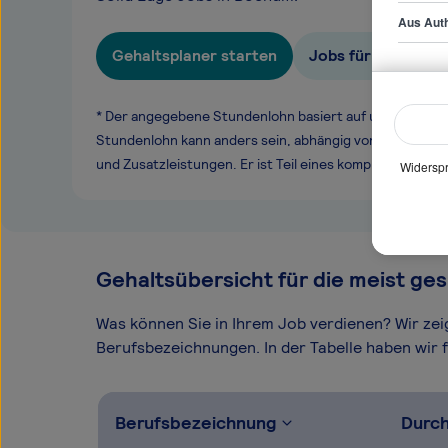
Aus Auth
Gehaltsplaner starten
Jobs für Konstrukt
* Der angegebene Stundenlohn basiert auf unseren ge
Stundenlohn kann anders sein, abhängig von Überstund
und Zusatzleistungen. Er ist Teil eines komplexen Ver
Widerspr
Gehaltsübersicht für die meist ges
Was können Sie in Ihrem Job verdienen? Wir ze
Berufsbezeichnungen. In der Tabelle haben wir fü
Berufsbezeichnung
Durch