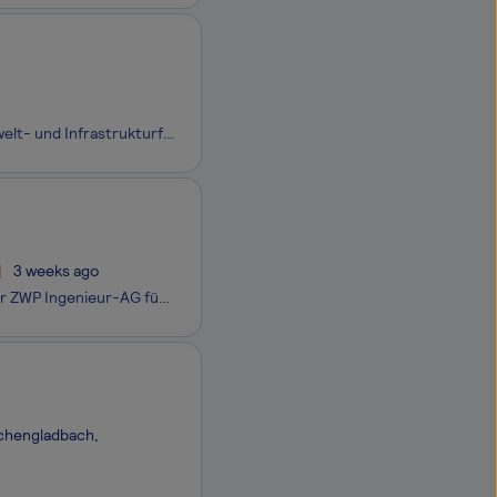
Bei CDM Smith SE kennen wir uns mit der Zukunft aus. Da die Welt vor neuen Umwelt- und Infrastrukturfragen steht, entwickeln wir bahnbrechende Lösungen, um die Landschaft in den Bereichen Wasser, Energie und Transport zu gestalten.Wir nutzen erneuerbare Ressourcen, nachhaltige Verfahren und neuartig
3 weeks ago
Gemeinsam (berufliche) Zukunft gestalten Seit über 40 Jahren stehen wir bei der ZWP Ingenieur-AG für kosten- und ressourcenschonendes Bauen von morgen. Unsere über 400 Mitarbeiter:innen an 10 Standorten setzen mit maßgeschneiderten Lösungen neue und effektive Standards in der umweltgerechten Gebäude
nchengladbach,