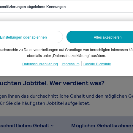
entifizierungen abgeleitete Kennungen
eur/in Solid Edge
sammelten Daten. Dein
Einstellungen oder ablehnen
Alles akzeptieren
en, Branche, Selbstständigkeit
gütungssystems.
uchsrechte zu Datenverarbeitungen auf Grundlage von berechtigten Interessen k
ebenfalls unter „Datenschutzerklärung“ ausüben.
Datenschutzerklärung
Impressum
Cookie Richtlinie
uchten Jobtitel. Wer verdient was?
igen Ihnen das durchschnittliche Gehalt und den möglichen 
r Sie die häufigsten Jobtitel aufgelistet.
schnittliches Gehalt
Möglicher Gehaltsrahme