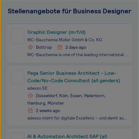
Stellenangebote für Business Designer
Graphic Designer (m/f/d)
MC-Bauchemie Müller GmbH & Co. KG
Bottrop
2 days ago
MC-Bauchemie is one of the leading international manufacturers of construction chemical products and technologies for concrete enhancement, as well as for the protection and maintenance of building structures. Headquartered in Bottrop, the group operates in more than 50 countries around the globe wi
Pega Senior Business Architect - Low-
Code/No-Code Consultant (all genders)
adesso SE
Düsseldorf, Köln, Essen, Paderborn,
Hamburg, Münster
2 weeks ago
adesso steht für digitale Exzellenz – und damit auch für vielfältige Entwicklungsmöglichkeiten für alle adessi. Wir wachsen gemeinsam und lernen voneinander: in anspruchsvollen Projekten, interdisziplinären Teams und mit zielgerichteten Trainingsangeboten. Wir haben IT im Herzen und den Erfolg unser
AI & Automation Architect SAP (all