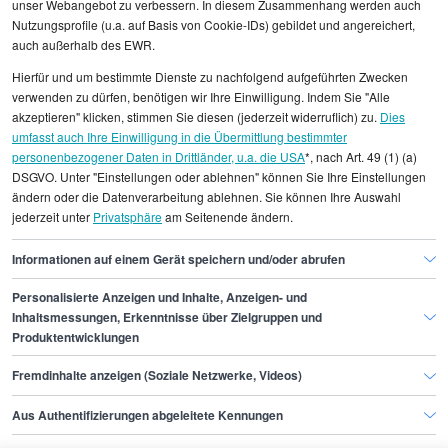
unser Webangebot zu verbessern. In diesem Zusammenhang werden auch
Nutzungsprofile (u.a. auf Basis von Cookie-IDs) gebildet und angereichert,
auch außerhalb des EWR.
Alle angezeigten Gehaltsdaten beruhen auf
Hierfür und um bestimmte Dienste zu nachfolgend aufgeführten Zwecken
statistischen Erhebungen durch StepStone. Es sind
verwenden zu dürfen, benötigen wir Ihre Einwilligung. Indem Sie "Alle
Durchschnittswerte und die Angaben können nicht
akzeptieren" klicken, stimmen Sie diesen (jederzeit widerruflich) zu.
Dies
umfasst auch Ihre Einwilligung in die Übermittlung bestimmter
einzelnen Stellenangeboten zugeordnet werden.
personenbezogener Daten in Drittländer, u.a. die USA
*, nach Art. 49 (1) (a)
DSGVO. Unter "Einstellungen oder ablehnen" können Sie Ihre Einstellungen
Gehaltsinformationen
Design
Business Designer
ändern oder die Datenverarbeitung ablehnen. Sie können Ihre Auswahl
jederzeit unter
Privatsphäre
am Seitenende ändern.
Business Designer Bochum
Informationen auf einem Gerät speichern und/oder abrufen
Personalisierte Anzeigen und Inhalte, Anzeigen- und
Finde den Job,
Inhaltsmessungen, Erkenntnisse über Zielgruppen und
Produktentwicklungen
der zu dir passt.
Fremdinhalte anzeigen (Soziale Netzwerke, Videos)
Stepstone
Aus Authentifizierungen abgeleitete Kennungen