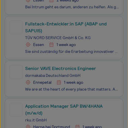
Essen
2 weeks ago
Bei Intrum geht es darum, anderen zu helfen. Als globales Dienstleistungsunternehmen für Kreditservices bahnen wir tagtäglich den Weg zu einer gesunden Wirtschaft. Für uns zu arbeiten bedeutet, mit den besten Mitarbeiter:innen, den interessantesten Kunden, den neuesten Innovationen am Markt und den
Fullstack-Entwickler:in SAP (ABAP und
SAPUI5)
TÜV NORD SERVICE GmbH & Co. KG
Essen
1 week ago
Sie sind zuständig für die Erarbeitung innovativer Lösungen im Bereich SAPUI5 und Fiori sowie für die Analyse, Spezifikation, Konzeption und Implementierung von Projekten in der Frontend-Entwicklung mit SAPUI5, JavaScript und SAP ABAP/OO. Bei der Konzeption berücksichtigen Sie die Nutzeranforde
Senior VAVE Electronics Engineer
dormakaba Deutschland GmbH
Ennepetal
1 week ago
We are at the heart of every place that matters. As a leading global provider in the access solutions market for schools, banks, airports, hospitals, hotels, and many more, we enable seamless movement within secure, safe, and sustainable places. Our work is IMPORTANT. YOU are important. We provide o
Application Manager SAP BW/4HANA
(m/w/d)
rku.it GmbH
Herne bei Dortmund
1 week ago