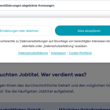
entifizierungen abgeleitete Kennungen
iter/in Entwicklung
Einstellungen oder ablehnen
Alles akzeptieren
sammelten Daten. Dein
en, Branche, Selbstständigkeit
uchsrechte zu Datenverarbeitungen auf Grundlage von berechtigten Interessen k
ebenfalls unter „Datenschutzerklärung“ ausüben.
gütungssystems.
Datenschutzerklärung
Impressum
Cookie Richtlinie
uchten Jobtitel. Wer verdient was?
igen Ihnen das durchschnittliche Gehalt und den möglichen 
r Sie die häufigsten Jobtitel aufgelistet.
schnittliches Gehalt
Möglicher Gehaltsrahme