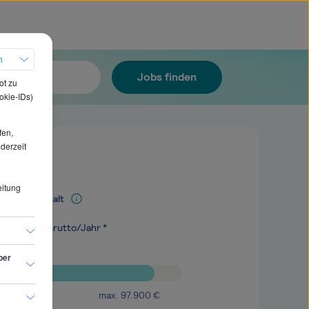
h
Jobs finden
ot zu
okie-IDs)
fen,
ederzeit
eitung
Mediangehalt
.800
€
brutto/Jahr *
ber
max.
97.900
€