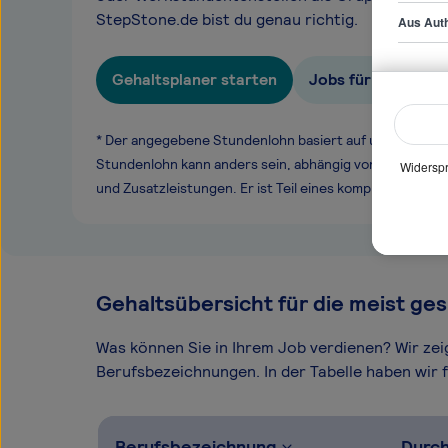
StepStone.de bist du genau richtig.
Aus Auth
Gehaltsplaner starten
Jobs für Gruppenle
* Der angegebene Stundenlohn basiert auf unseren ge
Stundenlohn kann anders sein, abhängig von Überstund
Widerspr
und Zusatzleistungen. Er ist Teil eines komplexen Ver
Gehaltsübersicht für die meist ges
Was können Sie in Ihrem Job verdienen? Wir ze
Berufsbezeichnungen. In der Tabelle haben wir fü
Berufsbezeichnung
Durch