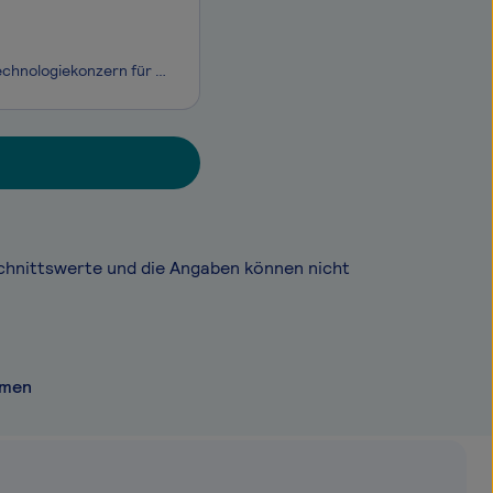
Die börsennotierte Rheinmetall AG mit Sitz in Düsseldorf steht als integrierter Technologiekonzern für ein ebenso substanzstarkes wie international erfolgreiches Unternehmen. Als domänenübergreifendes Systemhaus der Sicherheits- und Verteidigungsindustrie bieten wir ein innovatives Produkt- und Leis
chnittswerte und die Angaben können nicht
emen