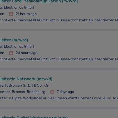
leiter Satellitenkommunikation (m/w/d)
ll Electronics GmbH
en
21 hours ago
leiter (m/w/d)
ll Electronics GmbH
en
24 hours ago
leiter:in Netzwerk (m/w/d)
Werft Bremen GmbH & Co. KG
erder, Bremen, Rendsburg
7 days ago
eiter:in Digital Workplace (m/w/d)