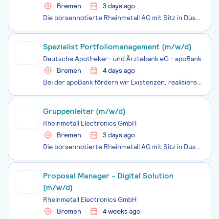
Bremen
3 days ago
Die börsennotierte Rheinmetall AG mit Sitz in Düsseldorf steht als integrierter Technologiekonzern für ein ebenso substanzstarkes wie international erfolgreiches Unternehmen. Als domänenübergreifendes Systemhaus der Sicherheits- und Verteidigungsindustrie bieten wir ein innovatives Produkt- und Leis
Spezialist Portfoliomanagement (m/w/d)
Deutsche Apotheker- und Ärztebank eG - apoBank
Bremen
4 days ago
Bei der apoBank fördern wir Existenzen, realisieren zukunftsweisende Projekte und sind ein starker und zuverlässiger Partner für den deutschen Gesundheitsmarkt. Wir sind die größte Bank für alle akademischen Heilberuflerinnen und Heilberufler in Deutschland.Meistere mit uns die spannenden Herausford
Gruppenleiter (m/w/d)
Rheinmetall Electronics GmbH
Bremen
3 days ago
Die börsennotierte Rheinmetall AG mit Sitz in Düsseldorf steht als integrierter Technologiekonzern für ein ebenso substanzstarkes wie international erfolgreiches Unternehmen. Als domänenübergreifendes Systemhaus der Sicherheits- und Verteidigungsindustrie bieten wir ein innovatives Produkt- und Leis
Proposal Manager - Digital Solution
(m/w/d)
Rheinmetall Electronics GmbH
Bremen
4 weeks ago