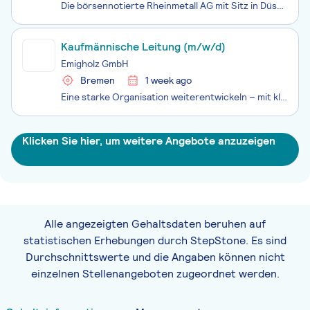
Die börsennotierte Rheinmetall AG mit Sitz in Düsseldorf steht als integrierter Technologiekonzern für ein ebenso substanzstarkes wie international erfolgreiches Unternehmen. Als domänenübergreifendes Systemhaus der Sicherheits- und Verteidigungsindustrie bieten wir ein innovatives Produkt- und Leis
Kaufmännische Leitung (m/w/d)
Emigholz GmbH
Bremen
1 week ago
Eine starke Organisation weiterentwickeln – mit klarem Blick für Zahlen, Prozesse und Daten. Wir sind ein familiengeführtes Handelsunternehmen im Bereich Reifen und Fahrzeugservice mit rund 200 Mitarbeitenden an mehreren Standorten in Bremen und Nordwestdeutschland. Unser Unternehmen steht auf einem
Klicken Sie hier, um weitere Angebote anzuzeigen
Alle angezeigten Gehaltsdaten beruhen auf
statistischen Erhebungen durch StepStone. Es sind
Durchschnittswerte und die Angaben können nicht
einzelnen Stellenangeboten zugeordnet werden.