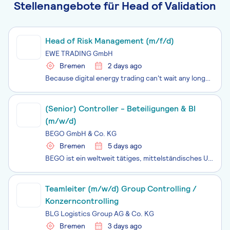
Stellenangebote für Head of Validation
Head of Risk Management (m/f/d)
EWE TRADING GmbH
Bremen
2 days ago
Because digital energy trading can't wait any longer: At EWE TRADING GmbH, we handle the energy trading activities of the EWE Group and act as the Group´s interface to the wholesale markets for power, natural gas, emission rights and renewable energy. Join our mission a
(Senior) Controller - Beteiligungen & BI
(m/w/d)
BEGO GmbH & Co. KG
Bremen
5 days ago
BEGO ist ein weltweit tätiges, mittelständisches Unternehmen mit einem hervorragenden Ruf in der Dentalbranche. Mit über 130 Jahren Dentalexpertise sind wir führender Spezialist für innovative Implantologie- und Prothetik-Lösungen sowie Pionier der CAD/CAM-Technologie und des dentalen 3D-Drucks. Wir
Teamleiter (m/w/d) Group Controlling /
Konzerncontrolling
BLG Logistics Group AG & Co. KG
Bremen
3 days ago