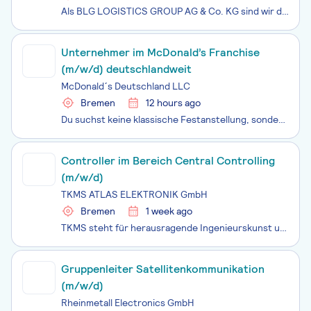
Als BLG LOGISTICS GROUP AG & Co. KG sind wir die Holding im Netzwerk von BLG LOGISTICS. Hier managen wir exzellente Service- und Beratungsleistungen für alle Geschäftsbereiche und konzentrieren uns auf die strategische Ausrichtung und Entwicklung des gesamten Konzerns. Unsere Visi
Unternehmer im McDonald’s Franchise
(m/w/d) deutschlandweit
McDonald´s Deutschland LLC
Bremen
12 hours ago
Du suchst keine klassische Festanstellung, sondern eine echte unternehmerische Perspektive? Dann bietet dir McDonald’s die Möglichkeit, als Franchise-Unternehmer:in eigene Restaurants operativ zu führen, Verantwortung zu übernehmen und ein etabliertes Geschäftsmodell gemeinsam mit einem starken Syst
Controller im Bereich Central Controlling
(m/w/d)
TKMS ATLAS ELEKTRONIK GmbH
Bremen
1 week ago
TKMS steht für herausragende Ingenieurskunst und Innovationskraft im Überwasser- und Unterwasserschiffbau. Seit mehr als 185 Jahren. Als starker Partner, dem die NATO vertraut, bauen wir 70 Prozent ihrer U-Boot-Flotte und tragen so zu Frieden und Sicherheit bei. Weltweit. Bereit mit den Besten zu ar
Gruppenleiter Satellitenkommunikation
(m/w/d)
Rheinmetall Electronics GmbH