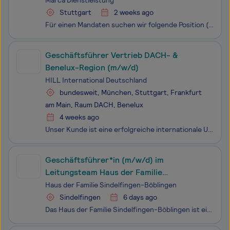
Marca Dienstleistung
Beteiligungsmöglichkeit
Stuttgart
2 weeks ago
Für einen Mandaten suchen wir folgende Position (Bewerbungen werden ausschließlich über diese Plattform angenommen / Nachfragen über email oder Telefon können nicht beantwortet werden):Das Unternehmen ist ein etablierter deutscher Produzent von kundenspezifischen Industriekomponenten in einem äußers
Geschäftsführer Vertrieb DACH- &
Benelux-Region (m/w/d)
HILL International Deutschland
bundesweit, München, Stuttgart, Frankfurt
am Main, Raum DACH, Benelux
4 weeks ago
Unser Kunde ist eine erfolgreiche internationale Unternehmensgruppe mit weltweit fast 2.000 Mitarbeitenden. Qualitativ hochwertige Produkte, Technologieführerschaft sowie der kunden- und serviceorientierte Unternehmensstil haben das erfolgreiche Industrieunternehmen zu einem anerkannten und gefragte
Geschäftsführer*in (m/w/d) im
Leitungsteam Haus der Familie
Sindelfingen-Böblingen
Haus der Familie Sindelfingen-Böblingen
Sindelfingen
6 days ago
Das Haus der Familie Sindelfingen-Böblingen ist eine von drei Familienbildungsstätten im Landkreis Böblingen. Die Familienbildungsstätte ist Kompetenzzentrum und Impulsgeber in Fragen der Familienbildung, Familienberatung und Fortbildung. Unser breites Kurs- und Fortbildungsangebot wird jährlich von