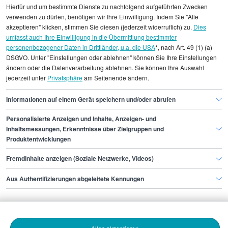
Alle angezeigten Gehaltsdaten beruhen auf
Hierfür und um bestimmte Dienste zu nachfolgend aufgeführten Zwecken
statistischen Erhebungen durch StepStone. Es sind
verwenden zu dürfen, benötigen wir Ihre Einwilligung. Indem Sie "Alle
Durchschnittswerte und die Angaben können nicht
akzeptieren" klicken, stimmen Sie diesen (jederzeit widerruflich) zu.
Dies
umfasst auch Ihre Einwilligung in die Übermittlung bestimmter
einzelnen Stellenangeboten zugeordnet werden.
personenbezogener Daten in Drittländer, u.a. die USA
*, nach Art. 49 (1) (a)
DSGVO. Unter "Einstellungen oder ablehnen" können Sie Ihre Einstellungen
Gehaltsinformationen
Management
ändern oder die Datenverarbeitung ablehnen. Sie können Ihre Auswahl
jederzeit unter
Privatsphäre
am Seitenende ändern.
Geschäftsführer/in
Geschäftsführer/in Stuttgart
Informationen auf einem Gerät speichern und/oder abrufen
Personalisierte Anzeigen und Inhalte, Anzeigen- und
Finde den Job,
Inhaltsmessungen, Erkenntnisse über Zielgruppen und
Produktentwicklungen
der zu dir passt.
Fremdinhalte anzeigen (Soziale Netzwerke, Videos)
Stepstone
Aus Authentifizierungen abgeleitete Kennungen
Bewerbende