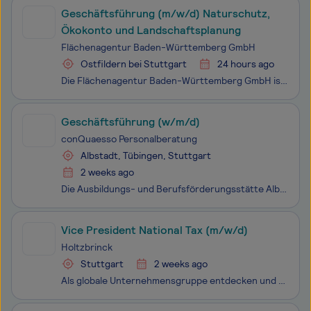
Geschäftsführung (m/w/d) Naturschutz,
Ökokonto und Landschaftsplanung
Flächenagentur Baden-Württemberg GmbH
Ostfildern bei Stuttgart
24 hours ago
Die Flächenagentur Baden-Württemberg GmbH ist ein landesweit tätiger Dienstleister für Kompensationslösungen, Ökokonten, Naturschutzprojekte und ökologische Fachplanung mit Sitz in Ostfildern und Regionalgeschäftsstelle in Offenburg. Ein interdisziplinäres Team arbeitet an den Schnittstellen von Nat
Geschäftsführung (w/m/d)
conQuaesso Personalberatung
Albstadt, Tübingen, Stuttgart
2 weeks ago
Die Ausbildungs- und Berufsförderungsstätte Albstadt e.V. (ABA) wurde 1986 ins Leben gerufen. Der eingetragene Verein beschäftigt heute mehr als 90 festangestellte Mitarbeitende sowie eine vergleichbare Anzahl an Honorarkräften an neun Standorten und in sieben Landkreisen. Zum Team gehören unter and
Vice President National Tax (m/w/d)
Holtzbrinck
Stuttgart
2 weeks ago
Als globale Unternehmensgruppe entdecken und teilen wir Ideen, Innovationen und Geschichten, die Menschen bewegen, Perspektiven erweitern und Fortschritt ermöglichen. Mit mehr als 14.000 Mitarbeitenden weltweit treiben wir Entwicklungen in Bildung, Wissenschaft, Publishing und Journalismus voran – n