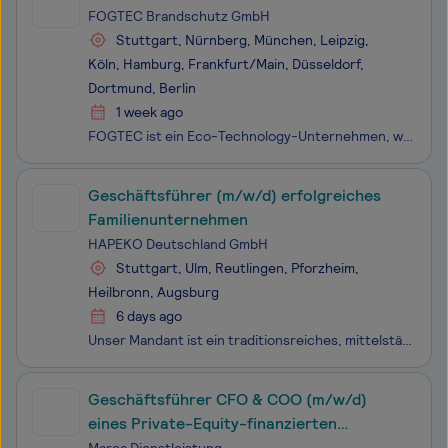
FOGTEC Brandschutz GmbH
Stuttgart, Nürnberg, München, Leipzig,
Köln, Hamburg, Frankfurt/Main, Düsseldorf,
Dortmund, Berlin
1 week ago
FOGTEC ist ein Eco-Technology-Unternehmen, welches mit umweltfreundlichen Produkten den Mobilitätswandel, nachhaltiges Bauen und den Energiewandel unterstützt. Wir produzieren und vertreiben innovative Branderkennungs- und Brandbekämpfungssysteme. In enger Zusammenarbeit mit Universitäten und Forsch
Geschäftsführer (m/w/d) erfolgreiches
Familienunternehmen
HAPEKO Deutschland GmbH
Stuttgart, Ulm, Reutlingen, Pforzheim,
Heilbronn, Augsburg
6 days ago
Unser Mandant ist ein traditionsreiches, mittelständisches Familien-Unternehmen mit vielfältigen Geschäftsbereichen (Schwerpunkt Rohstofferschließung / Baubranche). Langfristiges, zukunftsorientiertes Denken und Handeln, effiziente Strukturen und schlanke Prozesse sind Bestandteil des unternehmerisc
Geschäftsführer CFO & COO (m/w/d)
eines Private-Equity-finanzierten
Produktionsunternehmens mit