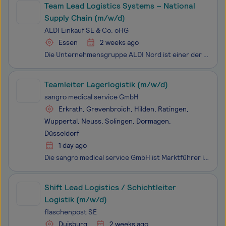
Team Lead Logistics Systems – National
Supply Chain (m/w/d)
ALDI Einkauf SE & Co. oHG
Essen
2 weeks ago
Die Unternehmensgruppe ALDI Nord ist einer der führenden Lebensmitteleinzelhändler. Mit einer Tradition von über 110 Jahren steht ALDI für die Erfindung des Discount-Prinzips. Unsere Mission ist es, Menschen überall und jederzeit mit dem zu versorgen, was sie für ihr tägliches Leben brauchen: qualit
Teamleiter Lagerlogistik (m/w/d)
sangro medical service GmbH
Erkrath, Grevenbroich, Hilden, Ratingen,
Wuppertal, Neuss, Solingen, Dormagen,
Düsseldorf
1 day ago
Die sangro medical service GmbH ist Marktführer im Vertrieb von Hilfsmitteln und Medizinprodukten in Deutschland mit einem Umsatz von 300 Mio. Euro. Dabei reicht das Leistungsspektrum von Kommissionierung und Lieferung medizinischer Verbrauchsgüter über Einkaufs- und Logistikkonzepte für Hersteller
Shift Lead Logistics / Schichtleiter
Logistik (m/w/d)
flaschenpost SE
Duisburg
2 weeks ago