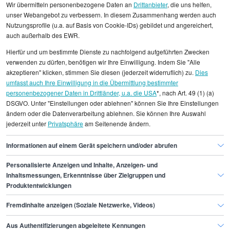
Wir übermitteln personenbezogene Daten an
Drittanbieter
, die uns helfen,
unser Webangebot zu verbessern. In diesem Zusammenhang werden auch
Nutzungsprofile (u.a. auf Basis von Cookie-IDs) gebildet und angereichert,
Alle angezeigten Gehaltsdaten beruhen auf
auch außerhalb des EWR.
statistischen Erhebungen durch StepStone. Es sind
Hierfür und um bestimmte Dienste zu nachfolgend aufgeführten Zwecken
Durchschnittswerte und die Angaben können nicht
verwenden zu dürfen, benötigen wir Ihre Einwilligung. Indem Sie "Alle
einzelnen Stellenangeboten zugeordnet werden.
akzeptieren" klicken, stimmen Sie diesen (jederzeit widerruflich) zu.
Dies
umfasst auch Ihre Einwilligung in die Übermittlung bestimmter
personenbezogener Daten in Drittländer, u.a. die USA
*, nach Art. 49 (1) (a)
Gehaltsinformationen
Logistik
DSGVO. Unter "Einstellungen oder ablehnen" können Sie Ihre Einstellungen
Fachwirt/in - Logistiksysteme
ändern oder die Datenverarbeitung ablehnen. Sie können Ihre Auswahl
jederzeit unter
Privatsphäre
am Seitenende ändern.
Fachwirt/in - Logistiksysteme Dortmund
Informationen auf einem Gerät speichern und/oder abrufen
Personalisierte Anzeigen und Inhalte, Anzeigen- und
Finde den Job,
Inhaltsmessungen, Erkenntnisse über Zielgruppen und
Produktentwicklungen
der zu dir passt.
Fremdinhalte anzeigen (Soziale Netzwerke, Videos)
Stepstone
Aus Authentifizierungen abgeleitete Kennungen