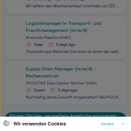
Wir liefern den Wocheneinkauf innerhalb von 120 Minuten zu unseren Kund:innen. Gemeinsam mit über 20.000 Kolleg:innen schaffen wir es, eine komplette Branche neu zu erfinden. Seit unserer Gründung im Jahr 2016 sind wir mittlerweile als Sofortlieferdienst für Getränke und Lebensmittel in nahezu allen
Logistikmanager:in Transport- und
Frachtmanagement (m/w/d)
tk accelis Plastics GmbH
Haan
5 days ago
thyssenkrupp Materials Services ist einer der weltweit führenden Werkstoff-Händler und -Dienstleister. Das bedeutet: Es gibt kaum etwas im Alltag, das nicht von uns geliefert, bearbeitet oder bewegt worden ist. Wir tragen dazu bei, dass Tag für Tag Autos vom Band rollen, Gebäude gebaut werden, Flugz
Supply Chain Manager (m/w/d) -
Rechenzentren
HOCHTIEF Data Center Partner GmbH
Essen
5 days ago
Nachhaltig deine Zukunft mitgestalten? Bei HOCHTIEF verfolgen wir das Ziel, die Nachhaltigkeit des Rechenzentrums auf ein neues Niveau zu heben, sowohl im Bau als auch über den Lebenszyklus hinweg. Auf diese Art bringen wir Nachhaltigkeit und die zunehmende Nachfrage nach Rechenleistung in Eink
Klicken Sie hier, um weitere Angebote anzuzeigen
Wir verwenden Cookies
Deutsch