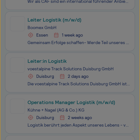
Wir als CAF sind ein international führender Anbieter nachhaltiger Mobilitätslösungen im Schienenverkehr. Aktuell befinden wir uns in der Mobilisierungsphase unseres langfristig angelegten Instandhaltungsprojekts für den Verkehrsverbund Rhein-Ruhr (VRR), in dessen Zuge wir aktuell u. a. auch zwei ho
Leiter Logistik (m/w/d)
Boomex GmbH
Essen
1 week ago
Gemeinsam Erfolge schaffen- Werde Teil unseres Teams Die BOOMEX GmbH ist ein Produktionsunternehmen mit zwei Standorten in Deutschland und spezialisiert auf Grill- und Kaminanzünder. Rund um das Thema „Feuer“ haben wir in den letzten Jahren ein stark wachsendes Sortiment aufgebaut, das heute im Lebe
Leiter:in Logistik
voestalpine Track Solutions Duisburg GmbH
Duisburg
2 days ago
Die voestalpine Track Solutions Duisburg GmbH ist ein Unternehmen der voestalpine AG, einem weltweit agierenden stahlbasierten Technologie- und Industriegüterkonzern mit 52.000 Mitarbeiter:innen. Als Teil der voestalpine-Division Railway Systems führen wir für unsere Kunden aus der Eisenbahnbran
Operations Manager Logistik (m/w/d)
Kühne + Nagel (AG & Co.) KG
Duisburg
2 weeks ago
Logistik berührt jeden Aspekt unseres Lebens - von den Gütern, die wir täglich konsumieren bis zur Gesundheitsversorgung, auf die wir uns verlassen. Bei uns geht deine Arbeit über Logistik hinaus: Sie ermöglicht die kleinen und großen Momente des Lebens für Menschen auf der ganzen Welt. Als ein glob