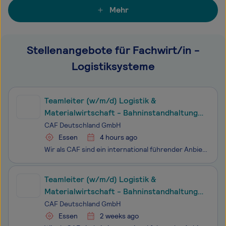
Mehr
Stellenangebote für Fachwirt/in -
Logistiksysteme
Teamleiter (w/m/d) Logistik &
Materialwirtschaft - Bahninstandhaltung
(VRR)
CAF Deutschland GmbH
Essen
4 hours ago
Wir als CAF sind ein international führender Anbieter nachhaltiger Mobilitätslösungen im Schienenverkehr. Aktuell befinden wir uns in der Mobilisierungsphase unseres langfristig angelegten Instandhaltungsprojekts für den Verkehrsverbund Rhein-Ruhr (VRR), in dessen Zuge wir aktuell u. a. auch zwei ho
Teamleiter (w/m/d) Logistik &
Materialwirtschaft - Bahninstandhaltung
(VRR)
CAF Deutschland GmbH
Essen
2 weeks ago