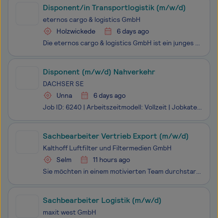
Disponent/in Transportlogistik (m/w/d)
eternos cargo & logistics GmbH
Holzwickede
6 days ago
Die eternos cargo & logistics GmbH ist ein junges und dynamisches Unternehmen in der Transport- und Logistikbranche, das sich durch hohe Flexibilität und individuelle Kundenbetreuung auszeichnet. Wir bieten maßgeschneiderte Transportlösungen und optimieren kontinuierlich unsere Logistikprozesse, um
Disponent (m/w/d) Nahverkehr
DACHSER SE
Unna
6 days ago
Job ID: 6240 | Arbeitszeitmodell: Vollzeit | Jobkategorie: Disposition „Logistics is People Business" - dieser Leitsatz macht deutlich, dass die Mitarbeitenden für DACHSER der Schlüsselfaktor für den Unternehmenserfolg sind. Gemeinsam verfolgen wir die Mission, die weltweit intelligenteste Kombinati
Sachbearbeiter Vertrieb Export (m/w/d)
Kalthoff Luftfilter und Filtermedien GmbH
Selm
11 hours ago
Sie möchten in einem motivierten Team durchstarten und sind auf der Suche nach einer neuen Herausforderung?Dann könnte unser Angebot genau das Richtige für Sie sein.Die Kalthoff Luftfilter und Filtermedien GmbH ist ein inhabergeprägtes, international bedeutendes mittelständisches Unternehmen, das si
Sachbearbeiter Logistik (m/w/d)
maxit west GmbH