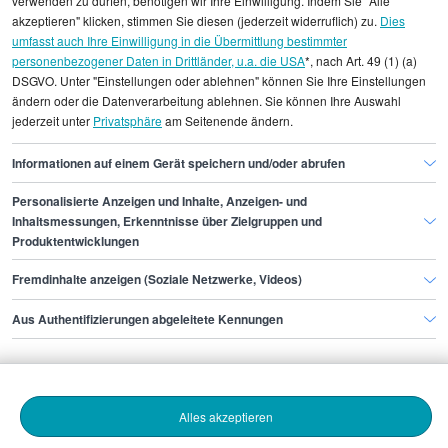
verwenden zu dürfen, benötigen wir Ihre Einwilligung. Indem Sie "Alle
einzelnen Stellenangeboten zugeordnet werden.
akzeptieren" klicken, stimmen Sie diesen (jederzeit widerruflich) zu.
Dies
umfasst auch Ihre Einwilligung in die Übermittlung bestimmter
personenbezogener Daten in Drittländer, u.a. die USA
*, nach Art. 49 (1) (a)
Gehaltsinformationen
Logistik
DSGVO. Unter "Einstellungen oder ablehnen" können Sie Ihre Einstellungen
Spezialist/in Exportkontrolle
ändern oder die Datenverarbeitung ablehnen. Sie können Ihre Auswahl
jederzeit unter
Privatsphäre
am Seitenende ändern.
Spezialist/in Exportkontrolle Dortmund
Informationen auf einem Gerät speichern und/oder abrufen
Personalisierte Anzeigen und Inhalte, Anzeigen- und
Finde den Job,
Inhaltsmessungen, Erkenntnisse über Zielgruppen und
Produktentwicklungen
der zu dir passt.
Fremdinhalte anzeigen (Soziale Netzwerke, Videos)
Stepstone
Aus Authentifizierungen abgeleitete Kennungen
Bewerbende
Alles akzeptieren
Arbeitgebende