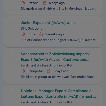
Datteln
5 days ago
Die maxit west GmbH mit Sitz in Merdingen ist ein Unternehmen der maxit Gruppe und spezialisiert auf die Herstellung und den Vertrieb hochwertiger Baustoffe. Unser Kerngeschäft liegt in der Baustoffindustrie – für sie entwickeln und produzieren wir innovative Produkte. In vier Niederlassungen mit ze
Junior Expedient (m/w/d) Unna
DHL Solutions
Unna
2 weeks ago
Junior Sachbearbeiter Logistik (m/w/d)Du suchst einen sicheren Job in der Logistik, bei dem du Verantwortung übernimmst und Teil eines starken Teams bist? Dann komm zu DHL Supply Chain nach Unna.In dieser Rolle sorgst du dafür, dass Waren, Informationen und Dokumente zur richtigen Zeit am
Sachbearbeiter Zollabwicklung Import/
Export (m/w/d) Advisor Customs and
International Trade (m/w/d)
Ferdinand Bilstein GmbH & Co. KG
Ennepetal
7 days ago
Die bilstein group ist ein weltweit führender Anbieter im Bereich des freien Ersatzteilmarktes für PKW und NKW-Modelle mit einem Sortiment von über 90.000 Teilen. Durch unser Netzwerk von mehr als 20 internationalen Tochtergesellschaften und Präsenzen in über 170 Ländern zählen wir zu den maßgeblich
Divisional Manager Export Compliance /
Leitung Exportkontrolle (m/w/d) (je nach
Wohnort bis zu 80% remote möglich)
Ferdinand Bilstein GmbH & Co. KG