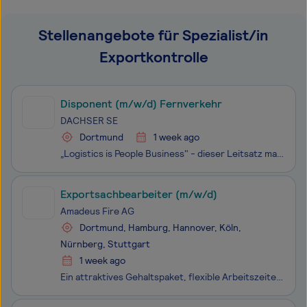
Stellenangebote für Spezialist/in
Exportkontrolle
Disponent (m/w/d) Fernverkehr
DACHSER SE
Dortmund
1 week ago
„Logistics is People Business" - dieser Leitsatz macht deutlich, dass die Mitarbeitenden für DACHSER der Schlüsselfaktor für den Unternehmenserfolg sind. Gemeinsam verfolgen wir die Mission, die weltweit intelligenteste Kombination und Integration logistischer Netzkompetenzen zu schaffen und so die
Exportsachbearbeiter (m/w/d)
Amadeus Fire AG
Dortmund, Hamburg, Hannover, Köln,
Nürnberg, Stuttgart
1 week ago
Ein attraktives Gehaltspaket, flexible Arbeitszeiten und ein internationales Team, das Innovation lebt - das sind nur einige der Vorzüge, die diese Position bietet. Unser Mandant sucht einen Exportsachbearbeiter (m/w/d), der mit Leidenschaft für logistische Abläufe überzeugt. Diese Personalverm