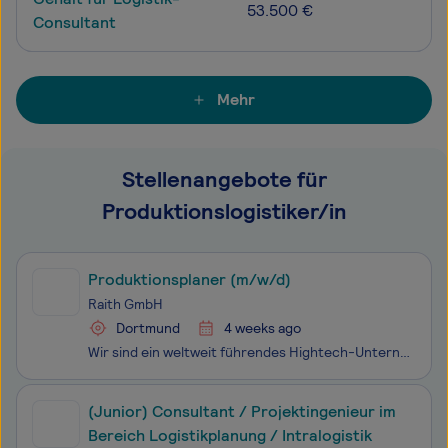
53.500 €
Consultant
Mehr
Stellenangebote für
Produktionslogistiker/in
Produktionsplaner (m/w/d)
Raith GmbH
Dortmund
4 weeks ago
Wir sind ein weltweit führendes Hightech-Unternehmen, das maskenlose Nanofabrikationssysteme und strukturgebende Verfahren im Nanobereich entwickelt. Geprägt von einem dynamischen Umfeld an der Spitze des globalen technologischen Fortschritts von morgen, sind wir auf der Suche nach Herausforderern,
(Junior) Consultant / Projektingenieur im
Bereich Logistikplanung / Intralogistik