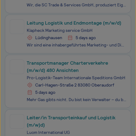
Wir, die SC Trade & Services GmbH, produziert Eigenmarken in verschiedenen Bereichen und vertreibt diese eigenständig europaweit. Marken in unserem Portfolio: Kältebringer & Bringer Derzeit vertrauen uns bereits über 100.000 Kunden - daher sind auch bei weiterem Wachstum Initiativ Bewe
Leitung Logistik und Endmontage (m/w/d)
Klapheck Marketing service GmbH
Lüdinghausen
5 days ago
Wir sind eine inhabergeführtes Marketing- und Dienstleistungsunternehmen mit Sitz im Münsterland. Mit unseren 20 Mitarbeitern sind wir ein schlagkräftiges Team mit dem wir seit über 25 Jahren namhafte Marken in ganz Europa erfolgreich bedienen. Neben Komplettlösungen für Produktpräsentation am Point
Transportmanager Charterverkehre
(m/w/d) 480 Ansichten
Pro-Logistik-Team Internationale Speditions GmbH
Carl-Hagen-Straße 2 83080 Oberaudorf
5 days ago
Mehr Gas gibts nicht. Du bist kein Verwalter – du bist ein Macher? Perfekt. Dann lies weiter. Charterverkehre sind kein Fremdwort für dich. Du bist Oneway genauso versiert wie Roundtrip. Der Speditionsmarkt ist dein persönliches Spielfeld. Über uns PRO LOGISTIK TEAM – Logistik, die verbindet. Seit 1
Leiter/in Transporteinkauf und Logistik
(m/w)d)
Luom International UG