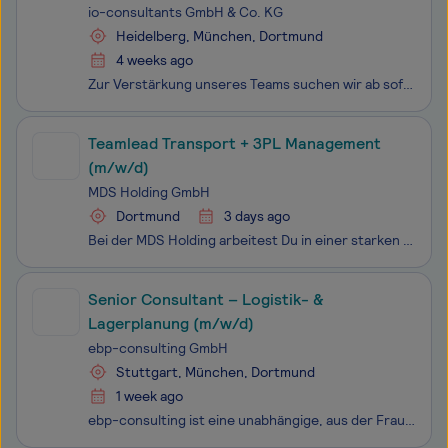
io-consultants GmbH & Co. KG
Heidelberg, München, Dortmund
4 weeks ago
Zur Verstärkung unseres Teams suchen wir ab sofort motivierte Berufseinsteiger sowie Berufserfahrene, die sich im Bereich Logistik verwirklichen möchten. Als Berater (w/m/d) gestaltest du innovative Logistikzentren von der ersten Idee, über die Planung bis hin zur Realisierung in vielfältigen P
Teamlead Transport + 3PL Management
(m/w/d)
MDS Holding GmbH
Dortmund
3 days ago
Bei der MDS Holding arbeitest Du in einer starken Unternehmensgruppe, die internationale Trends in den deutschen Handel bringt – mit Verantwortung, Tempo und Verlässlichkeit.Was uns besonders macht:Vielfalt & Stabilität: Seit über 20 Jahren vereinen wir erfolgreiche Unternehmen aus den Bereichen
Senior Consultant – Logistik- &
Lagerplanung (m/w/d)
ebp-consulting GmbH
Stuttgart, München, Dortmund
1 week ago
ebp-consulting ist eine unabhängige, aus der Fraunhofer-Gesellschaft entstandene Unternehmensberatung, die seit über 20 Jahren namhafte mittelständische Unternehmen sowie Konzerne aus Industrie, Handel & Logistik in vielfältigen logistischen Fragestellungen berät. Mit hoher Fach- und Branch