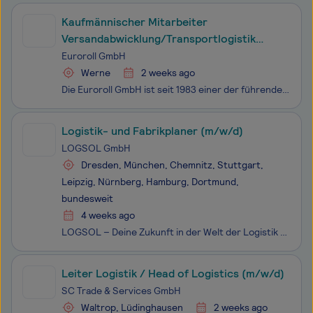
Kaufmännischer Mitarbeiter
Versandabwicklung/Transportlogistik
(m/w/d)
Euroroll GmbH
Werne
2 weeks ago
Die Euroroll GmbH ist seit 1983 einer der führenden Spezialisten in der schwerkraftbetriebenen Lager- und Fördertechnik. Seit 40 Jahren werden von unserem Firmensitz aus namhafte nationale sowie internationale Kunden betreut und beliefert. Die Branche der Intralogistik verzeichnet seit Jah
Logistik- und Fabrikplaner (m/w/d)
LOGSOL GmbH
Dresden, München, Chemnitz, Stuttgart,
Leipzig, Nürnberg, Hamburg, Dortmund,
bundesweit
4 weeks ago
LOGSOL – Deine Zukunft in der Welt der Logistik LOGSOL ist ein weltweit agierendes Beratungsunternehmen für innovative Logistiksoftware und strategische Logistikplanung. Wir unterstützen unsere Kunden entlang der gesamten Supply Chain – von der Entwicklung innovativer Behälterkonzepte über die Optim
Leiter Logistik / Head of Logistics (m/w/d)
SC Trade & Services GmbH
Waltrop, Lüdinghausen
2 weeks ago