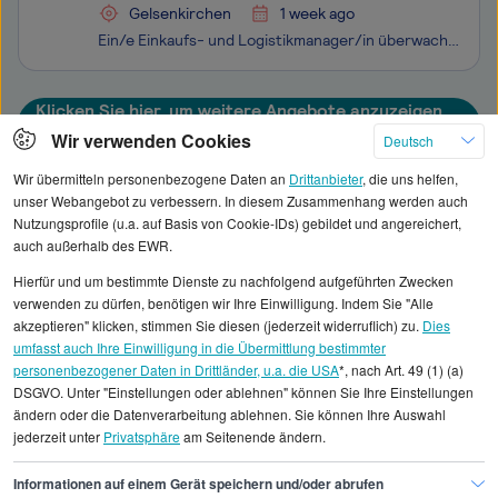
Gelsenkirchen
1 week ago
Ein/e Einkaufs- und Logistikmanager/in überwacht den Einkauf von Waren und Dienstleistungen sowie den anschließenden Transport, die Lagerung und den Vertrieb, um einen effizienten, kostengünstigen und reibungslosen Ablauf der Lieferkette des Unternehmens zu gewährleisten. Zu den Hauptaufgaben gehör
Klicken Sie hier, um weitere Angebote anzuzeigen
Wir verwenden Cookies
Deutsch
Wir übermitteln personenbezogene Daten an
Drittanbieter
, die uns helfen,
unser Webangebot zu verbessern. In diesem Zusammenhang werden auch
Nutzungsprofile (u.a. auf Basis von Cookie-IDs) gebildet und angereichert,
Alle angezeigten Gehaltsdaten beruhen auf
auch außerhalb des EWR.
statistischen Erhebungen durch StepStone. Es sind
Hierfür und um bestimmte Dienste zu nachfolgend aufgeführten Zwecken
Durchschnittswerte und die Angaben können nicht
verwenden zu dürfen, benötigen wir Ihre Einwilligung. Indem Sie "Alle
einzelnen Stellenangeboten zugeordnet werden.
akzeptieren" klicken, stimmen Sie diesen (jederzeit widerruflich) zu.
Dies
umfasst auch Ihre Einwilligung in die Übermittlung bestimmter
personenbezogener Daten in Drittländer, u.a. die USA
*, nach Art. 49 (1) (a)
Gehaltsinformationen
Logistik
DSGVO. Unter "Einstellungen oder ablehnen" können Sie Ihre Einstellungen
Produktionslogistiker/in
ändern oder die Datenverarbeitung ablehnen. Sie können Ihre Auswahl
jederzeit unter
Privatsphäre
am Seitenende ändern.
Produktionslogistiker/in Dortmund
Informationen auf einem Gerät speichern und/oder abrufen