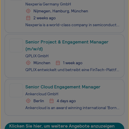
Nexperia Germany GmbH
Nijmegen, Hamburg, München
2 weeks ago
Nexperia is a world-class company in semiconductor development and in-house production. A proven global player with an entrepreneurial mentality. At our core is an 12,000+ strong international network with a singular focus. Built on passion and commitment to our work, belief in our goals and a drive
Senior Project & Engagement Manager
(m/w/d)
QPLIX GmbH
München
1 week ago
QPLIX entwickelt und betreibt eine FinTech-Plattform für das Management komplexer Vermögen. Über die Plattform werden derzeit insgesamt mehr als 300 Mrd. EUR von namhaften nationalen und internationalen Kund:innen wie Family Offices, Asset Managern und Banken verwaltet. Sie nutzen QPLIX für das Mana
Senior Cloud Engagement Manager
Ankercloud GmbH
Berlin
4 days ago
Ankercloud is an award winning international ‘Born in the Cloud’ solutions provider headquartered in Berlin, Germany and five offices in APAC. We love building tailor-made cloud solutions that help generate tangible returns on investment for our customers in various industries and are their trusted
Klicken Sie hier, um weitere Angebote anzuzeigen