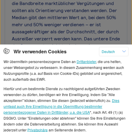
die Bandbreite marktüblicher Vergütungen und
sollten als Orientierung verstanden werden. Der
Median gibt den mittleren Wert an, bei dem 50%
mehr und 50% weniger verdienen – er ist
aussagekräftiger als der Durchschnitt, der durch
Ausreißer verzerrt werden kann. Das untere Ende
der Spanne entspricht typischerweise
Wir verwenden Cookies
Deutsch
Einsteigern oder Positionen in kleineren
Unternehmen, während das obere Ende
Wir übermitteln personenbezogene Daten an
Drittanbieter
, die uns helfen,
erfahrene Engagement-Manager in Konzernen
unser Webangebot zu verbessern. In diesem Zusammenhang werden auch
Nutzungsprofile (u.a. auf Basis von Cookie-IDs) gebildet und angereichert,
oder gefragten Branchen repräsentiert. Bei
auch außerhalb des EWR.
breiten Spannen ist die Streuung besonders
hoch, was auf unterschiedliche
Hierfür und um bestimmte Dienste zu nachfolgend aufgeführten Zwecken
verwenden zu dürfen, benötigen wir Ihre Einwilligung. Indem Sie "Alle
Anforderungsprofile hinweist. Ein Engagement-
akzeptieren" klicken, stimmen Sie diesen (jederzeit widerruflich) zu.
Dies
Manager sollte seine Position innerhalb der
umfasst auch Ihre Einwilligung in die Übermittlung bestimmter
Spanne anhand objektiver Kriterien einordnen:
personenbezogener Daten in Drittländer, u.a. die USA
*, nach Art. 49 (1) (a)
Jahre an Erfahrung, nachweisbare
DSGVO. Unter "Einstellungen oder ablehnen" können Sie Ihre Einstellungen
Kundenerfolge, Teamverantwortung und
ändern oder die Datenverarbeitung ablehnen. Sie können Ihre Auswahl
jederzeit unter
Privatsphäre
am Seitenende ändern.
Marktkenntnisse. Für Nischenrollen oder stark