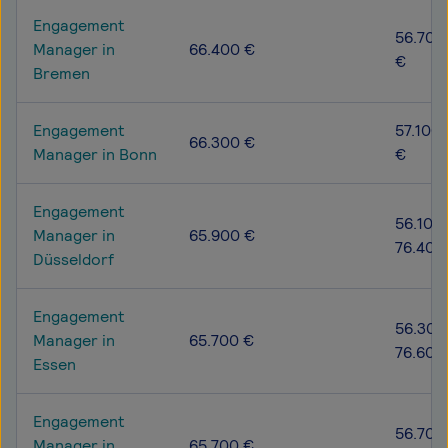
Engagement
56.700 
Manager in
66.400 €
€
Bremen
Engagement
57.100 
66.300 €
Manager in Bonn
€
Engagement
56.100 
Manager in
65.900 €
76.400
Düsseldorf
Engagement
56.300
Manager in
65.700 €
76.600
Essen
Engagement
56.700
Manager in
65.700 €