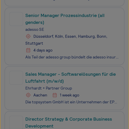
Senior Manager Prozessindustrie (all
genders)
adesso SE
Düsseldorf, Köln, Essen, Hamburg, Bonn,
Stuttgart
4 days ago
Als Teil der adesso group bündelt die adesso insurance solutions GmbH das eigene Produktportfolio für den Versicherungsmarkt und treibt innovative Software-Lösungen in diesem Umfeld voran. Wir sind ein Team aus über 600 engagierten Kollegen und Kolleginnen. Und du kannst ein Teil davon werden.
Sales Manager - Softwarelösungen für die
Luftfahrt (m/w/d)
Ehrhardt + Partner Group
Aachen
1 week ago
Die topsystem GmbH ist ein Unternehmen der EPG. Mit mehr als 1.500 Kunden zählt die EPG zu den international führenden Anbietern einer umfassenden Supply Chain Execution Suite (EPG ONE) und bietet WMS-, WCS-, WFM-, TMS- und Voice-Lösungen zur Optimierung von Logistikprozessen. Logistik-Consulti
Director Strategy & Corporate Business
Development