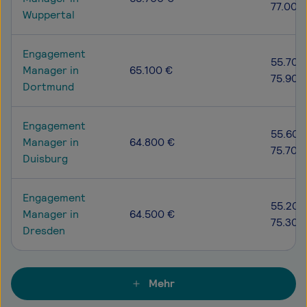
77.000
Wuppertal
Engagement
55.700
Manager in
65.100 €
75.900
Dortmund
Engagement
55.600
Manager in
64.800 €
75.700
Duisburg
Engagement
55.200
Manager in
64.500 €
75.300
Dresden
Mehr