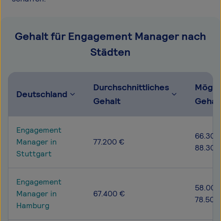
Gehalt für Engagement Manager nach
Städten
Durchschnittliches
Mögli
Deutschland
Gehalt
Gehal
Engagement
66.300
Manager in
77.200 €
88.300
Stuttgart
Engagement
58.000
Manager in
67.400 €
78.500
Hamburg