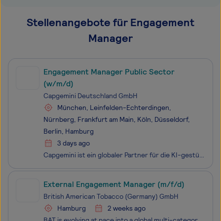
Stellenangebote für Engagement
Manager
Engagement Manager Public Sector
(w/m/d)
Capgemini Deutschland GmbH
München, Leinfelden-Echterdingen,
Nürnberg, Frankfurt am Main, Köln, Düsseldorf,
Berlin, Hamburg
3 days ago
Capgemini ist ein globaler Partner für die KI-gestützte Geschäfts- sowie Technologietransformation. Das Unternehmen schafft messbaren Mehrwert für seine Kunden, indem es die Zukunft von Organisationen gestaltet und im Zusammenspiel von KI, Technologie sowie dem Mensch Realität werden lässt. Seit fas
External Engagement Manager (m/f/d)
British American Tobacco (Germany) GmbH
Hamburg
2 weeks ago
BAT is evolving at pace into a global multi-category business. With products like VELO, VUSE and GLO we are on a mission to decrease the health impact of our industry To achieve our ambition, we are looking for colleagues who are ready to Be The Change. Come, join us on this journey! British Ameri