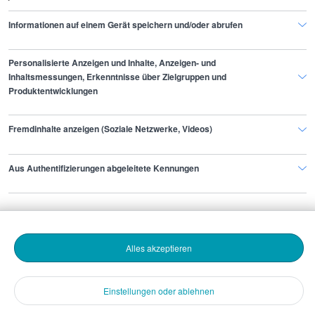
spezialisierte Engagement-Manager-Positionen
Informationen auf einem Gerät speichern und/oder abrufen
können die Daten weniger aussagekräftig sein.
Personalisierte Anzeigen und Inhalte, Anzeigen- und
Inhaltsmessungen, Erkenntnisse über Zielgruppen und
Produktentwicklungen
Finde den Job,
Fremdinhalte anzeigen (Soziale Netzwerke, Videos)
der zu dir passt.
Aus Authentifizierungen abgeleitete Kennungen
Stepstone
Bewerbende
Alles akzeptieren
Arbeitgebende
Einstellungen oder ablehnen
Download