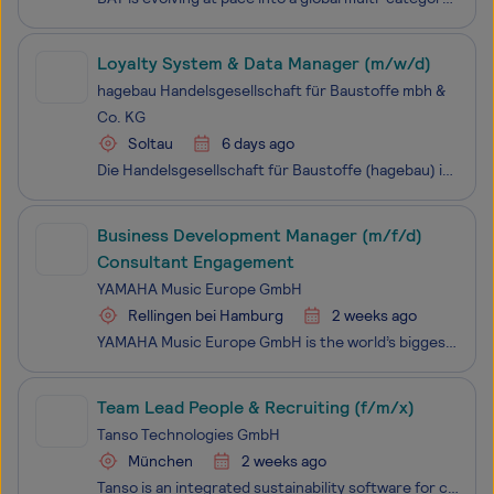
Loyalty System & Data Manager (m/w/d)
hagebau Handelsgesellschaft für Baustoffe mbh &
Co. KG
Soltau
6 days ago
Die Handelsgesellschaft für Baustoffe (hagebau) ist eine der marktführenden Kooperationen im Baustoff-, Holz- und Fliesenhandel sowie in der Do-it-yourself-Branche. Rund 350 mittelständische Gesellschafter aus sechs europäischen Ländern betreiben zusammen 1.500 Betriebsstätten für den Fachhandel, de
Business Development Manager (m/f/d)
Consultant Engagement
YAMAHA Music Europe GmbH
Rellingen bei Hamburg
2 weeks ago
YAMAHA Music Europe GmbH is the world’s biggest manufacturer of musical instruments and one of the leading producers of audio equipment for home entertainment and professional use. Our European headquarters are located in Rellingen (northwest of Hamburg). We have approximately 800 dedicated emp
Team Lead People & Recruiting (f/m/x)
Tanso Technologies GmbH
München
2 weeks ago
Tanso is an integrated sustainability software for carbon accounting and ESG data management. Our goal is to help manufacturing companies meet regulatory requirements and achieve their sustainability objectives. TansoWorking at Tanso