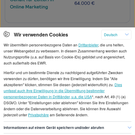
64.000 €
Online Marketing
Wir verwenden Cookies
Deutsch
Mehr
Wir übermitteln personenbezogene Daten an
Drittanbieter
, die uns helfen,
unser Webangebot zu verbessern. In diesem Zusammenhang werden auch
Nutzungsprofile (u.a. auf Basis von Cookie-IDs) gebildet und angereichert,
auch außerhalb des EWR.
Alle angezeigten Gehaltsdaten beruhen auf
Hierfür und um bestimmte Dienste zu nachfolgend aufgeführten Zwecken
statistischen Erhebungen durch StepStone. Es sind
verwenden zu dürfen, benötigen wir Ihre Einwilligung. Indem Sie "Alle
Durchschnittswerte und die Angaben können nicht
akzeptieren" klicken, stimmen Sie diesen (jederzeit widerruflich) zu.
Dies
umfasst auch Ihre Einwilligung in die Übermittlung bestimmter
einzelnen Stellenangeboten zugeordnet werden.
personenbezogener Daten in Drittländer, u.a. die USA
*, nach Art. 49 (1) (a)
DSGVO. Unter "Einstellungen oder ablehnen" können Sie Ihre Einstellungen
Gehaltsinformationen
Marketing
ändern oder die Datenverarbeitung ablehnen. Sie können Ihre Auswahl
jederzeit unter
Privatsphäre
am Seitenende ändern.
Chief Digital Officer
Chief Digital Officer Düsseldorf
Informationen auf einem Gerät speichern und/oder abrufen