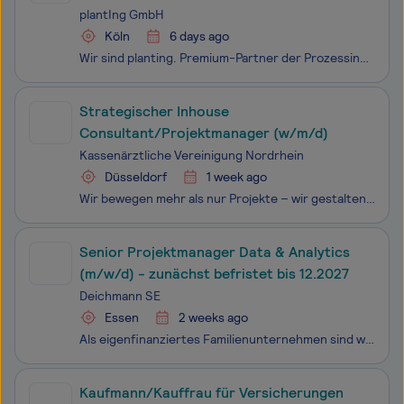
plantIng GmbH
Köln
6 days ago
Wir sind planting. Premium-Partner der Prozessindustrie. Wir unterstützen unsere Kunden sowohl in Projekten, in der betriebsnahen Planung als auch im technischen Consulting. Unsere Aufgaben sind anspruchsvoll, unser Leistungs- und Branchenspektrum breit: von der Idee bis zur Inbetriebnahme und darüb
Strategischer Inhouse
Consultant/Projektmanager (w/m/d)
Kassenärztliche Vereinigung Nordrhein
Düsseldorf
1 week ago
Wir bewegen mehr als nur Projekte – wir gestalten die Gesundheitsversorgung von 9,5 Millionen Menschen in Nordrhein. Bei uns arbeiten Sie in einem modernen Dienstleistungsunternehmen mit Sinn, Stabilität und Freiraum für Ideen. Wir stehen für Verantwortung, Digitalisierung und Fortschritt im Gesundh
Senior Projektmanager Data & Analytics
(m/w/d) - zunächst befristet bis 12.2027
Deichmann SE
Essen
2 weeks ago
Als eigenfinanziertes Familienunternehmen sind wir weit mehr als ein Filialnetz mit rund 4.700 Standorten in über 30 Ländern, mehr als 8,9 Milliarden Euro Jahresumsatz und einem der erfolgreichsten Online-Shops für Schuhe in Europa. Deichmann ist Wegbereiter, Förderer und Arbeitgeber von ca. 50.000
Kaufmann/Kauffrau für Versicherungen