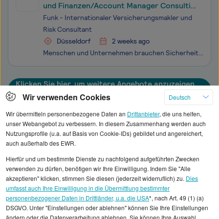
und Finanzen/Account Manager Consulting
(m/w/d) im Innendienst
Funk - Internationaler Versicherungsmakler und
Risk Consultant
Düsseldorf
2 weeks ago
Menschen und Unternehmen brauchen Sicherheit, damit sie sich frei entfalten können. Als Deutschlands größter inhabergeführter Versicherungsmakler gestalten wir seit 145 Jahren diese Sicherheit – gehen wir gemeinsam den nächsten Schritt!
Klicken Sie hier, um weitere Angebote anzuzeigen
Wir verwenden Cookies
Deutsch
Wir übermitteln personenbezogene Daten an
Drittanbieter
, die uns helfen,
unser Webangebot zu verbessern. In diesem Zusammenhang werden auch
Nutzungsprofile (u.a. auf Basis von Cookie-IDs) gebildet und angereichert,
Alle angezeigten Gehaltsdaten beruhen auf
auch außerhalb des EWR.
statistischen Erhebungen durch StepStone. Es sind
Hierfür und um bestimmte Dienste zu nachfolgend aufgeführten Zwecken
Durchschnittswerte und die Angaben können nicht
verwenden zu dürfen, benötigen wir Ihre Einwilligung. Indem Sie "Alle
einzelnen Stellenangeboten zugeordnet werden.
akzeptieren" klicken, stimmen Sie diesen (jederzeit widerruflich) zu.
Dies
umfasst auch Ihre Einwilligung in die Übermittlung bestimmter
personenbezogener Daten in Drittländer, u.a. die USA
*, nach Art. 49 (1) (a)
Gehaltsinformationen
Marketing
DSGVO. Unter "Einstellungen oder ablehnen" können Sie Ihre Einstellungen
Digitalisierungsmanager/in
ändern oder die Datenverarbeitung ablehnen. Sie können Ihre Auswahl