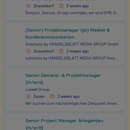
Düsseldorf
2 weeks ago
Bonjour, Servus, Grüezi und Hallo, wir sind SPIE Germany Switzerland Austria. Wir - das sind 20.000 Technikbegeisterte an 250 Standorten in Deutschland, der Schweiz, Österreich und darüber hinaus, die sich gemeinsam mit unseren Kunden für eine klimafreundliche und digitale Zukunft stark machen. Mit
(Senior) Projektmanager (gn) Medien &
Kundenkommunikation
Solutions by HANDELSBLATT MEDIA GROUP GmbH
Düsseldorf
2 weeks ago
solutions by HANDELSBLATT MEDIA GROUP GmbH liefert wirkungsvolle und innovative Kommunikations- und Vermarktungslösungen für Premiumkund:innen. Wir sind eine der führenden Vermarktungsorganisationen im deutschsprachigen Raum. Unsere Kund:innen sind Dax-Konzerne sowie führende mittelständische U
Senior Demand -& Projektmanager
(m/w/d)
Lowell Group
Essen
2 weeks ago
Wir suchen zum nächstmöglichen Zeitpunkt einen Senior Demand -& Projektmanager (m/w/d) für unseren Standort in Essen.
Senior Project Manager Anlagenbau
(m/w/d)