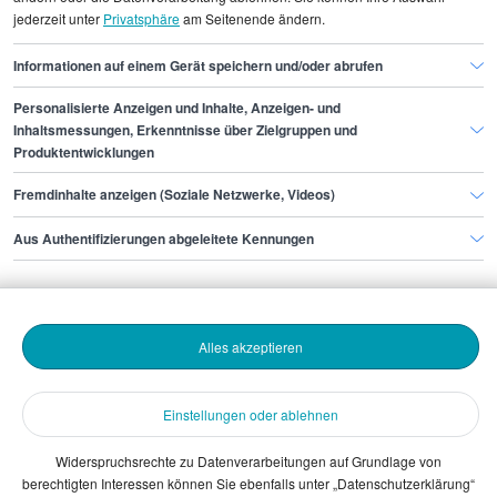
jederzeit unter
Privatsphäre
am Seitenende ändern.
Digitalisierungsmanager/in Düsseldorf
Informationen auf einem Gerät speichern und/oder abrufen
Personalisierte Anzeigen und Inhalte, Anzeigen- und
Finde den Job,
Inhaltsmessungen, Erkenntnisse über Zielgruppen und
Produktentwicklungen
der zu dir passt.
Fremdinhalte anzeigen (Soziale Netzwerke, Videos)
Stepstone
Aus Authentifizierungen abgeleitete Kennungen
Bewerbende
Alles akzeptieren
Arbeitgebende
Einstellungen oder ablehnen
Download
Widerspruchsrechte zu Datenverarbeitungen auf Grundlage von
berechtigten Interessen können Sie ebenfalls unter „Datenschutzerklärung“
The Stepstone Group GmbH © 2026