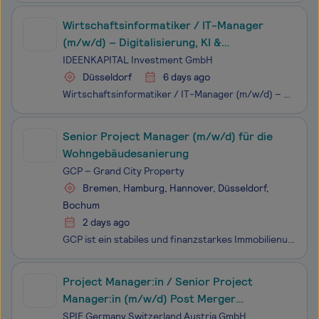
Wirtschaftsinformatiker / IT-Manager
(m/w/d) – Digitalisierung, KI &
Anwendungsentwicklung im
IDEENKAPITAL Investment GmbH
Fondsmanagement
Düsseldorf
6 days ago
Wirtschaftsinformatiker / IT-Manager (m/w/d) – Digitalisierung, KI & Anwendungsentwicklung im Fondsmanagement Standort: Düsseldorf | Vollzeit | Eintritt: Zum nächstmöglichen Zeitpunkt Gestalten Sie die digitale Zukunft eines etablierten Fondsmanagers Die Ideenkapital-
Senior Project Manager (m/w/d) für die
Wohngebäudesanierung
GCP – Grand City Property
Bremen, Hamburg, Hannover, Düsseldorf,
Bochum
2 days ago
GCP ist ein stabiles und finanz­starkes Immo­bilien­unter­nehmen mit Fokus auf Wohn­immobilien. Seit über einem Jahr­zehnt bewirt­schaften wir viele tausend Wohnungen im eigenen Bestand in allen Fach­bereichen der Wert­schöpfungs­kette. Gemäß unserem Leitsatz "Bei uns in guten Wänden" verbessern wir
Project Manager:in / Senior Project
Manager:in (m/w/d) Post Merger
Integration (PMI)
SPIE Germany Switzerland Austria GmbH