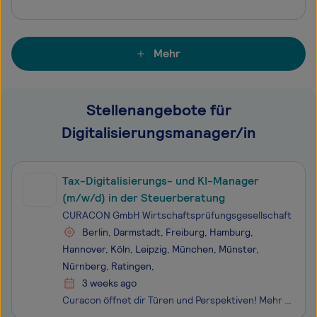
Mehr
Stellenangebote für
Digitalisierungsmanager/in
Tax-Digitalisierungs- und KI-Manager
(m/w/d) in der Steuerberatung
CURACON GmbH Wirtschaftsprüfungsgesellschaft
Berlin, Darmstadt, Freiburg, Hamburg,
Hannover, Köln, Leipzig, München, Münster,
Nürnberg, Ratingen,
3 weeks ago
Curacon öffnet dir Türen und Perspektiven! Mehr als 550 hochqualifizierte Mitarbeiterinnen und Mitarbeiter, 14 Standorte, eine der 20 größten Prüfungsgesellschaften Deutschlands und Top 3 in der Branche Gesundheits- und Sozialwirtschaft. Was uns aber vor allem auszeichnet: WIR SIND TEAM CURACON. W