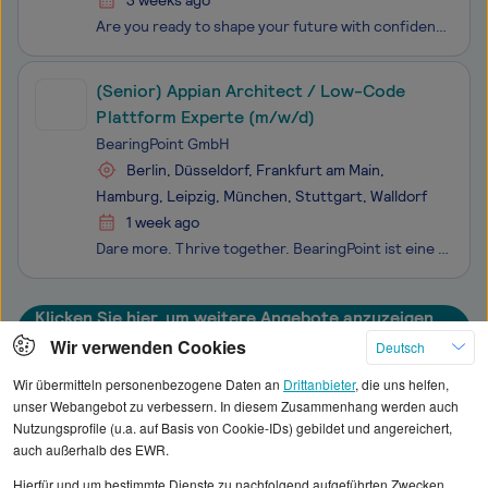
3 weeks ago
Are you ready to shape your future with confidence?Gemeinsam die Welt jeden Tag ein bisschen besser machen. Für diesen Anspruch setzen wir bei EY alles in Bewegung und gehen als Team „all in". Schließlich haben wir ein klares Ziel vor Augen: nachhaltigen Wert und Wachstum zu schaffen - für unsere Ma
(Senior) Appian Architect / Low-Code
Plattform Experte (m/w/d)
BearingPoint GmbH
Berlin, Düsseldorf, Frankfurt am Main,
Hamburg, Leipzig, München, Stuttgart, Walldorf
1 week ago
Dare more. Thrive together. BearingPoint ist eine unabhängige Management- und Technologieberatung mit europäischen Wurzeln und globaler Reichweite. Gemeinsam mit unseren Kunden gehen wir mutig neue Wege und führen sie zuverlässig ans Ziel – mit exzellenter Beratung, technischer Expertise und ec
Klicken Sie hier, um weitere Angebote anzuzeigen
Wir verwenden Cookies
Deutsch
Wir übermitteln personenbezogene Daten an
Drittanbieter
, die uns helfen,
unser Webangebot zu verbessern. In diesem Zusammenhang werden auch
Nutzungsprofile (u.a. auf Basis von Cookie-IDs) gebildet und angereichert,
Alle angezeigten Gehaltsdaten beruhen auf
auch außerhalb des EWR.
statistischen Erhebungen durch StepStone. Es sind
Hierfür und um bestimmte Dienste zu nachfolgend aufgeführten Zwecken