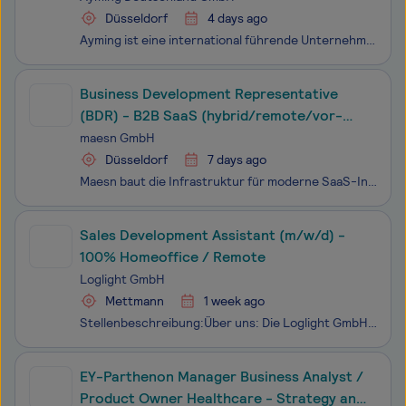
Düsseldorf
4 days ago
Ayming ist eine international führende Unternehmensberatung mit rund 1.400 Mitarbeitenden in 14 Ländern. Wir unterstützen Unternehmen dabei, ihre Performance nachhaltig zu verbessern – insbesondere in den Bereichen Innovation, Forschung & Entwicklung sowie Finanzierung. Zu unseren Kunden zählen
Business Development Representative
(BDR) - B2B SaaS (hybrid/remote/vor-
Ort)
maesn GmbH
Düsseldorf
7 days ago
Maesn baut die Infrastruktur für moderne SaaS-Integrationen. Wir ermöglichen Software-Unternehmen, mit einer Unified API direkt viele Systeme wie ERP- oder Accounting-Plattformen zu integrieren – ohne Monate an Integrationsaufwand. Unsere Kunden: schnell wachsende SaaS-Teams, die skalieren wollen, o
Sales Development Assistant (m/w/d) -
100% Homeoffice / Remote
Loglight GmbH
Mettmann
1 week ago
Stellenbeschreibung:Über uns: Die Loglight GmbH ist ein innovatives Unternehmen, das auf digitale Effizienz setzt. Zur Verstärkung unseres Teams suchen wir ab sofort einen motivierten Sales Development Assistant (m/w/d), der uns dabei unterstützt, neue Kundenpotenziale zu erschließen.
EY-Parthenon Manager Business Analyst /
Product Owner Healthcare - Strategy and