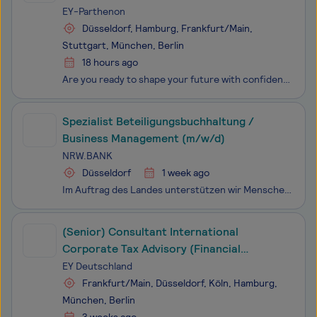
Transactions (w/m/d)
EY-Parthenon
Düsseldorf, Hamburg, Frankfurt/Main,
Stuttgart, München, Berlin
18 hours ago
Are you ready to shape your future with confidence?Du willst mehr als reine Strategieberatung? Du willst tiefer einsteigen als im klassischen M&A? Dann komm dorthin, wo beides zusammenläuft: Bei EY-Parthenon begleitest du CEOs, Vorstände und Private-Equity-Gesellschaften bei transaktionsbasierte
Spezialist Beteiligungsbuchhaltung /
Business Management (m/w/d)
NRW.BANK
Düsseldorf
1 week ago
Im Auftrag des Landes unterstützen wir Menschen, Unternehmen und Kommunen in NRW. Als Förderbank sorgen wir dafür, dass gute Ideen die passende Finanzierung finden. Wir tragen dazu bei, dass bezahlbarer Wohnraum geschaffen, Mittelstand und Unter­nehmens­gründungen gestärkt und öffentliche Infrastruk
(Senior) Consultant International
Corporate Tax Advisory (Financial
Services) (w/m/d)
EY Deutschland
Frankfurt/Main, Düsseldorf, Köln, Hamburg,
München, Berlin