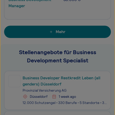
Manager
Mehr
Stellenangebote für Business
Development Specialist
Business Developer Restkredit Leben (all
genders) Düsseldorf
Provinzial Versicherung AG
Düsseldorf
1 week ago
12.000 Schutzengel • 330 Berufe • 5 Standorte • 33 Nationalitäten • 5.000.000 Kund:innenAls Provinzial Konzern sind wir Versicherer und Arbeitgeber der Region mit gesellschaftlicher Verantwortung. Mit 12.000 Mitarbeiter:innen in verschiedenen Berufsgruppen begeistern wir unsere Kund:innen mit Sicher