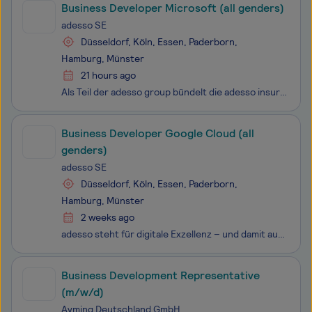
Business Developer Microsoft (all genders)
adesso SE
Düsseldorf, Köln, Essen, Paderborn,
Hamburg, Münster
21 hours ago
Als Teil der adesso group bündelt die adesso insurance solutions GmbH das eigene Produktportfolio für den Versicherungsmarkt und treibt innovative Software-Lösungen in diesem Umfeld voran. Wir sind ein Team aus über 600 engagierten Kollegen und Kolleginnen. Und du kannst ein Teil davon werden.
Business Developer Google Cloud (all
genders)
adesso SE
Düsseldorf, Köln, Essen, Paderborn,
Hamburg, Münster
2 weeks ago
adesso steht für digitale Exzellenz – und damit auch für vielfältige Entwicklungsmöglichkeiten für alle adessi. Wir wachsen gemeinsam und lernen voneinander: in anspruchsvollen Projekten, interdisziplinären Teams und mit zielgerichteten Trainingsangeboten. Wir haben IT im Herzen und den Erfolg unser
Business Development Representative
(m/w/d)
Ayming Deutschland GmbH