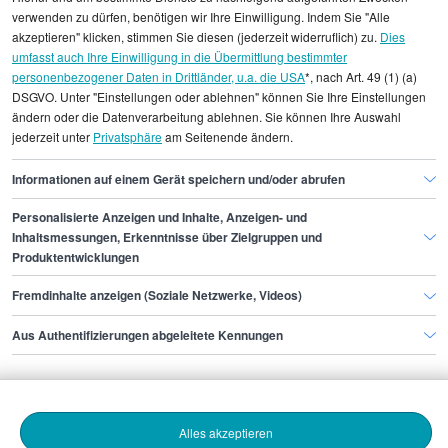
Durchschnittswerte und die Angaben können nicht
verwenden zu dürfen, benötigen wir Ihre Einwilligung. Indem Sie "Alle
einzelnen Stellenangeboten zugeordnet werden.
akzeptieren" klicken, stimmen Sie diesen (jederzeit widerruflich) zu.
Dies
umfasst auch Ihre Einwilligung in die Übermittlung bestimmter
personenbezogener Daten in Drittländer, u.a. die USA
*, nach Art. 49 (1) (a)
Gehaltsinformationen
Vertrieb und Verkauf
DSGVO. Unter "Einstellungen oder ablehnen" können Sie Ihre Einstellungen
Business Development Specialist
ändern oder die Datenverarbeitung ablehnen. Sie können Ihre Auswahl
jederzeit unter
Privatsphäre
am Seitenende ändern.
Business Development Specialist Düsseldorf
Informationen auf einem Gerät speichern und/oder abrufen
Personalisierte Anzeigen und Inhalte, Anzeigen- und
Finde den Job,
Inhaltsmessungen, Erkenntnisse über Zielgruppen und
Produktentwicklungen
der zu dir passt.
Fremdinhalte anzeigen (Soziale Netzwerke, Videos)
Stepstone
Aus Authentifizierungen abgeleitete Kennungen
Bewerbende
Alles akzeptieren
Arbeitgebende