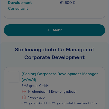
Development
61.800 €
Consultant
Mehr
Stellenangebote für Manager of
Corporate Development
(Senior) Corporate Development Manager
(w/m/d)
SMS group GmbH
Hilchenbach, Mönchengladbach
1 week ago
SMS group GmbH SMS group steht weltweit für zukunftsorientierte Technologie und herausragenden Service im Maschinen- und Anlagenbau für die Metallindustrie. Unser Team aus mehr als 12.500 Mitarbeiterinnen und Mitarbeitern weltweit hat 2024 einen Umsatz von über 4 Mrd. EUR erwirtschaftet. Wir nutzen