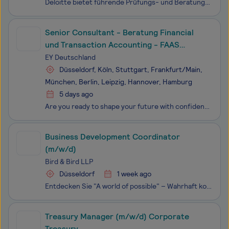
Deloitte bietet führende Prüfungs- und Beratungsleistungen in Audit & Assurance, Tax & Legal, Consulting und Advisory – für nahezu 90 % der Fortune Global 500® und zahlreiche private Unternehmen. Wir liefern innovative Denkansätze, lösen komplexe Herausforderungen und fördern nachhaltiges Wa
Senior Consultant - Beratung Financial
und Transaction Accounting - FAAS
(w/m/d)
EY Deutschland
Düsseldorf, Köln, Stuttgart, Frankfurt/Main,
München, Berlin, Leipzig, Hannover, Hamburg
5 days ago
Are you ready to shape your future with confidence?Gemeinsam die Welt jeden Tag ein bisschen besser machen. Für diesen Anspruch setzen wir bei EY alles in Bewegung und gehen als Team „all in". Schließlich haben wir ein klares Ziel vor Augen: nachhaltigen Wert und Wachstum zu schaffen - für unsere Ma
Business Development Coordinator
(m/w/d)
Bird & Bird LLP
Düsseldorf
1 week ago
Entdecken Sie "A world of possible" – Wahrhaft kollegial, super neugierig, rundum respektvoll. Teamwork macht uns stark und Vielseitigkeit kreativ. Wir streben nach Exzellenz, begrüßen Herausforderungen und entwickeln gemeinsam innovative Lösungen, die unser Wachstum vorantreiben. Wir sind Bird &
Treasury Manager (m/w/d) Corporate
Treasury