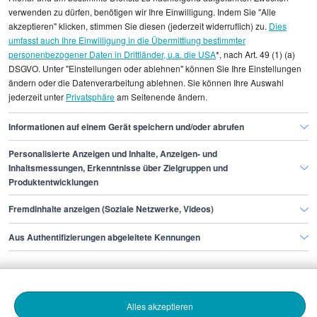
Durchschnittswerte und die Angaben können nicht
verwenden zu dürfen, benötigen wir Ihre Einwilligung. Indem Sie "Alle
einzelnen Stellenangeboten zugeordnet werden.
akzeptieren" klicken, stimmen Sie diesen (jederzeit widerruflich) zu.
Dies
umfasst auch Ihre Einwilligung in die Übermittlung bestimmter
personenbezogener Daten in Drittländer, u.a. die USA
*, nach Art. 49 (1) (a)
Gehaltsinformationen
Vertrieb und Verkauf
DSGVO. Unter "Einstellungen oder ablehnen" können Sie Ihre Einstellungen
Manager of Corporate Development
ändern oder die Datenverarbeitung ablehnen. Sie können Ihre Auswahl
jederzeit unter
Privatsphäre
am Seitenende ändern.
Manager of Corporate Development Düsseldorf
Informationen auf einem Gerät speichern und/oder abrufen
Personalisierte Anzeigen und Inhalte, Anzeigen- und
Finde den Job,
Inhaltsmessungen, Erkenntnisse über Zielgruppen und
Produktentwicklungen
der zu dir passt.
Fremdinhalte anzeigen (Soziale Netzwerke, Videos)
Stepstone
Aus Authentifizierungen abgeleitete Kennungen
Bewerbende
Alles akzeptieren
Arbeitgebende