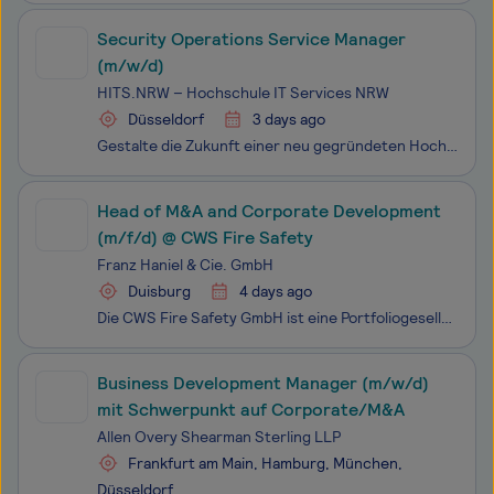
Security Operations Service Manager
(m/w/d)
HITS.NRW – Hochschule IT Services NRW
Düsseldorf
3 days ago
Gestalte die Zukunft einer neu gegründeten Hochschul-IT-Organisation in NRW HITS.NRW ist ein neu gegründeter, zentraler IT-Dienstleister für die öffentlichen Hochschulen in Nordrhein-Westfalen. Unsere Mission: Gemeinsam mit den Fachhochschulen die Hochschul-IT der Zukunft gestalten. Dafür entwickeln
Head of M&A and Corporate Development
(m/f/d) @ CWS Fire Safety
Franz Haniel & Cie. GmbH
Duisburg
4 days ago
Die CWS Fire Safety GmbH ist eine Portfoliogesellschaft der Franz Haniel & Cie. und ein führender Anbieter von Lösungen im vorbeugenden Brandschutz sowie Sicherheitstechnik in Deutschland und den Niederlanden. Mit einem Umsatz von rund 100–150 Mio. € und etwa 800–900 Mitarbeitenden verfügt
Business Development Manager (m/w/d)
mit Schwerpunkt auf Corporate/M&A
Allen Overy Shearman Sterling LLP
Frankfurt am Main, Hamburg, München,
Düsseldorf