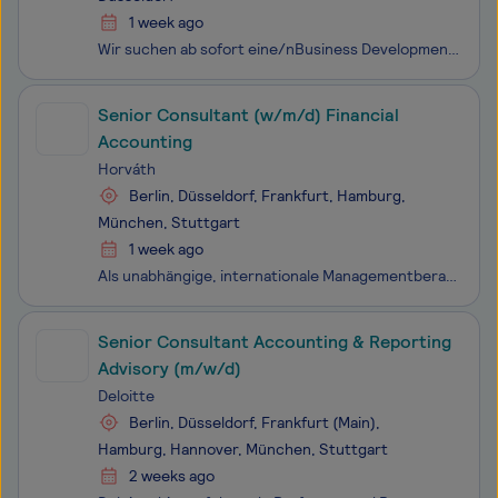
1 week ago
Wir suchen ab sofort eine/nBusiness Development Manager (m/w/d) mit Schwerpunkt auf Corporate/M&A in Vollzeit am Standort Frankfurt am Main, Düsseldorf, Hamburg oder München.A&O Shearman ist eine international führende Kanzlei mit globaler Präsenz an 48 Standorten in 28 Ländern weltweit
Senior Consultant (w/m/d) Financial
Accounting
Horváth
Berlin, Düsseldorf, Frankfurt, Hamburg,
München, Stuttgart
1 week ago
Als unabhängige, internationale Managementberatung begegnen wir täglich spannenden Aufgaben und Kunden. Durch individuelle Stärken und Talente sowie umfassende Expertise wachsen wir über uns hinaus. Wir nehmen Herausforderungen an – als Team auf Augenhöhe. Freundschaftlich und mit Humor. Succes
Senior Consultant Accounting & Reporting
Advisory (m/w/d)
Deloitte
Berlin, Düsseldorf, Frankfurt (Main),
Hamburg, Hannover, München, Stuttgart
2 weeks ago