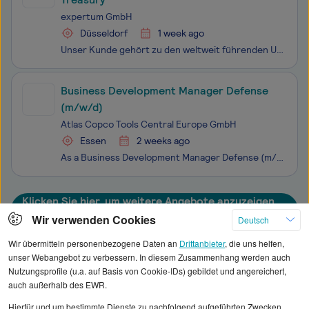
expertum GmbH
Düsseldorf
1 week ago
Unser Kunde gehört zu den weltweit führenden Unternehmen der Spezialchemie und entwickelt innovative Hochleistungswerkstoffe für Branchen wie Automotive, Elektrotechnik, Konsumgüter und Industrie. Für das internationale Headquarter in Düsseldorf suchen wir zum nächstmöglichen Zeitpunkt einen Treasur
Business Development Manager Defense
(m/w/d)
Atlas Copco Tools Central Europe GmbH
Essen
2 weeks ago
As a Business Development Manager Defense (m/w/d), your mission is to increase the sales, market share, and brand presence for the Defense Sub-Segments across the Customer Center Central Europe in line with our vision and strategy to become #1 provider for Smart Factory Tightening Solutions.This sha
Klicken Sie hier, um weitere Angebote anzuzeigen
Wir verwenden Cookies
Deutsch
Wir übermitteln personenbezogene Daten an
Drittanbieter
, die uns helfen,
unser Webangebot zu verbessern. In diesem Zusammenhang werden auch
Nutzungsprofile (u.a. auf Basis von Cookie-IDs) gebildet und angereichert,
Alle angezeigten Gehaltsdaten beruhen auf
auch außerhalb des EWR.
statistischen Erhebungen durch StepStone. Es sind
Hierfür und um bestimmte Dienste zu nachfolgend aufgeführten Zwecken