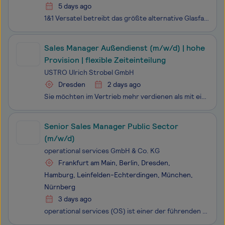
5 days ago
1&1 Versatel betreibt das größte alternative Glasfasernetz Deutschlands und forciert als Treiber der Gigabit-Gesellschaft den kontinuierlichen Ausbau des Glasfasernetzes. Als B2B Spezialist der 1&1 Firmengruppe betreuen wir rund 50.000 Geschäftskunden. Werde Teil von etwas Großem!
Sales Manager Außendienst (m/w/d) | hohe
Provision | flexible Zeiteinteilung
USTRO Ulrich Strobel GmbH
Dresden
2 days ago
Sie möchten im Vertrieb mehr verdienen als mit einem festen Gehalt möglich ist?Bei uns bestimmen Sie Ihr Einkommen selbst: Als Sales Manager im Außendienst (m/w/d) arbeiten Sie eigenverantwortlich, betreuen Kunden vor Ort und profitieren von attraktiven Provisionen ohne feste Grenzen.Die USTRO Ulric
Senior Sales Manager Public Sector
(m/w/d)
operational services GmbH & Co. KG
Frankfurt am Main, Berlin, Dresden,
Hamburg, Leinfelden-Echterdingen, München,
Nürnberg
3 days ago
operational services (OS) ist einer der führenden ICT Service Provider im deutschen Markt und gilt als Backbone der Digitalisierung es Mittelstands. Sie ist die federführende, agile Einheit der Telekom Gruppe, um im deutschen Mittelstand die digitale Transformation nachhaltig zu beschleunigen. Mit ü