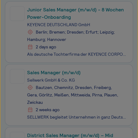
Junior Sales Manager (m/w/d) - 8 Wochen
Power-Onboarding
KEYENCE DEUTSCHLAND GmbH
Berlin; Bremen; Dresden; Erfurt; Leipzig;
Hamburg; Hannover
2 days ago
Als deutsche Tochterfirma der KEYENCE CORPORATION, einem der „World’s Most Innovative Companies“ (Forbes), bieten wir innovative Produkte im Bereich Industrie 4.0 und Digitalisierung wie Mikroskop-Systeme, industrielle Mess- und Automatisierungstechnik sowie 3D-Drucker an.Junior Consultant Engineer
Sales Manager (m/w/d)
Sellwerk GmbH & Co. KG
Bautzen, Chemnitz, Dresden, Freiberg,
Gera, Görlitz, Meißen, Mittweida, Pirna, Plauen,
Zwickau
2 weeks ago
SELLWERK begleitet Unternehmen in ganz Deutschland auf ihrem digitalen Weg, denn wir sind überzeugt, dass die Digitalisierung nicht nur für die großen Player, sondern auch für den Mittelstand zum Gewinn wird und somit wieder Chancengleichheit im Markt herrscht. Regional verwurzelt und national tätig
District Sales Manager (m/w/d) – Mid