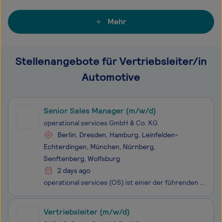
Mehr
Stellenangebote für Vertriebsleiter/in
Automotive
Senior Sales Manager (m/w/d)
operational services GmbH & Co. KG
Berlin, Dresden, Hamburg, Leinfelden-
Echterdingen, München, Nürnberg,
Senftenberg, Wolfsburg
2 days ago
operational services (OS) ist einer der führenden ICT Service Provider im deutschen Markt und gilt als Backbone der Digitalisierung es Mittelstands. Sie ist die federführende, agile Einheit der Telekom Gruppe, um im deutschen Mittelstand die digitale Transformation nachhaltig zu beschleunigen. Mit ü
Vertriebsleiter (m/w/d)