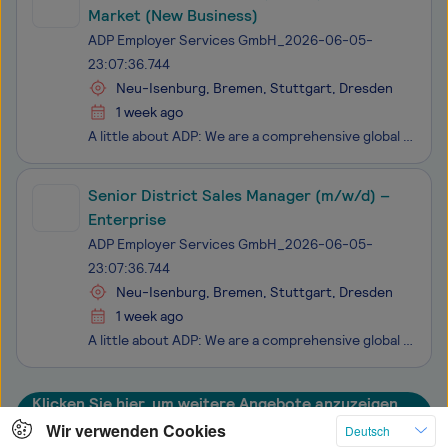
Market (New Business)
ADP Employer Services GmbH_2026-06-05-
23:07:36.744
Neu-Isenburg, Bremen, Stuttgart, Dresden
1 week ago
A little about ADP: We are a comprehensive global provider of cloud-based human capital management (HCM) solutions that unite HR, payroll, talent, time, tax and benefits administration and a leader in business outsourcing services, analytics, and compliance expertise. We believe our people make all
Senior District Sales Manager (m/w/d) –
Enterprise
ADP Employer Services GmbH_2026-06-05-
23:07:36.744
Neu-Isenburg, Bremen, Stuttgart, Dresden
1 week ago
A little about ADP: We are a comprehensive global provider of cloud-based human capital management (HCM) solutions that unite HR, payroll, talent, time, tax and benefits administration and a leader in business outsourcing services, analytics, and compliance expertise. We believe our people make all
Klicken Sie hier, um weitere Angebote anzuzeigen
Wir verwenden Cookies
Deutsch