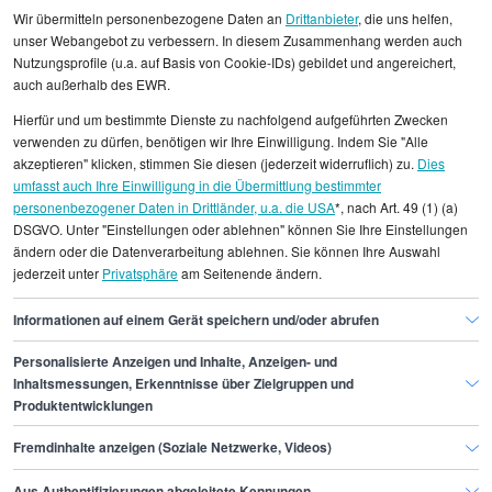
Wir übermitteln personenbezogene Daten an
Drittanbieter
, die uns helfen,
unser Webangebot zu verbessern. In diesem Zusammenhang werden auch
Nutzungsprofile (u.a. auf Basis von Cookie-IDs) gebildet und angereichert,
Alle angezeigten Gehaltsdaten beruhen auf
auch außerhalb des EWR.
statistischen Erhebungen durch StepStone. Es sind
Hierfür und um bestimmte Dienste zu nachfolgend aufgeführten Zwecken
Durchschnittswerte und die Angaben können nicht
verwenden zu dürfen, benötigen wir Ihre Einwilligung. Indem Sie "Alle
einzelnen Stellenangeboten zugeordnet werden.
akzeptieren" klicken, stimmen Sie diesen (jederzeit widerruflich) zu.
Dies
umfasst auch Ihre Einwilligung in die Übermittlung bestimmter
personenbezogener Daten in Drittländer, u.a. die USA
*, nach Art. 49 (1) (a)
Gehaltsinformationen
Vertrieb und Verkauf
DSGVO. Unter "Einstellungen oder ablehnen" können Sie Ihre Einstellungen
Vertriebsleiter/in Automotive
ändern oder die Datenverarbeitung ablehnen. Sie können Ihre Auswahl
jederzeit unter
Privatsphäre
am Seitenende ändern.
Vertriebsleiter/in Automotive Dresden
Informationen auf einem Gerät speichern und/oder abrufen
Personalisierte Anzeigen und Inhalte, Anzeigen- und
Finde den Job,
Inhaltsmessungen, Erkenntnisse über Zielgruppen und
Produktentwicklungen
der zu dir passt.
Fremdinhalte anzeigen (Soziale Netzwerke, Videos)
Stepstone
Aus Authentifizierungen abgeleitete Kennungen