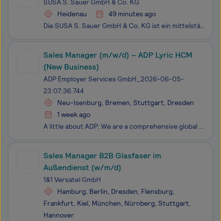
SUSA S. Sauer GmbH & Co. KG
Heidenau
49 minutes ago
Die SUSA S. Sauer GmbH & Co. KG ist ein mittelständisches Familienunternehmen der Metallverarbeitenden Industrie. Wir fertigen Präzisionsdrehteile für jeden Einsatzbereich - von einfachen Drehprodukten bis zu anspruchsvollen Werkstücken mit komplexer Form und Kontur in Mittel- und Großserien. Unser
Sales Manager (m/w/d) – ADP Lyric HCM
(New Business)
ADP Employer Services GmbH_2026-06-05-
23:07:36.744
Neu-Isenburg, Bremen, Stuttgart, Dresden
1 week ago
A little about ADP: We are a comprehensive global provider of cloud-based human capital management (HCM) solutions that unite HR, payroll, talent, time, tax and benefits administration and a leader in business outsourcing services, analytics, and compliance expertise. We believe our people make all
Sales Manager B2B Glasfaser im
Außendienst (w/m/d)
1&1 Versatel GmbH
Hamburg, Berlin, Dresden, Flensburg,
Frankfurt, Kiel, München, Nürnberg, Stuttgart,
Hannover