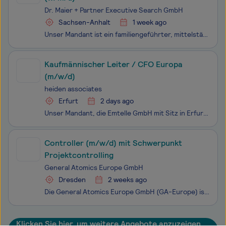
Dr. Maier + Partner Executive Search GmbH
Sachsen-Anhalt
1 week ago
Unser Mandant ist ein familiengeführter, mittelständischer Unternehmensverbund der Agrarwirtschaft mit mehreren hundert Mitarbeitenden an knapp 20 Standorten. Die Gruppe verbindet klassische landwirtschaftliche Wertschöpfung in Ackerbau und Tierhaltung mit der Nutzung von Flächen für regenerativen E
Kaufmännischer Leiter / CFO Europa
(m/w/d)
heiden associates
Erfurt
2 days ago
Unser Mandant, die Emtelle GmbH mit Sitz in Erfurt, gehört zur international tätigen Emtelle Group mit Hauptsitz in Hawick, Schottland. Als einer der weltweit führenden Hersteller und Anbieter innovativer Netzinfrastruktur-Lösungen beliefert Emtelle Kunden aus der Telekommunikationsindustrie und Ene
Controller (m/w/d) mit Schwerpunkt
Projektcontrolling
General Atomics Europe GmbH
Dresden
2 weeks ago
Die General Atomics Europe GmbH (GA-Europe) ist eine integrierte Technologie-Gruppe für Luftfahrt, Infrastruktur und Nachhaltigkeit mit Hauptsitz in Dresden. Das mittelständisch geprägte Dienstleistungs- und Beratungsunternehmen hält Beteiligungen an acht Tochterfirmen mit rund 1.000 Mitarbeite
Klicken Sie hier, um weitere Angebote anzuzeigen