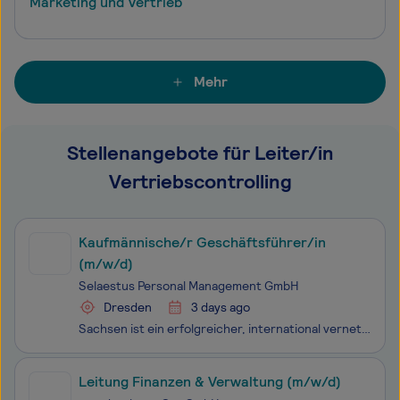
Marketing und Vertrieb
Mehr
Stellenangebote für Leiter/in
Vertriebscontrolling
Kaufmännische/r Geschäftsführer/in
(m/w/d)
Selaestus Personal Management GmbH
Dresden
3 days ago
Sachsen ist ein erfolgreicher, international vernetzter Wirtschaftsstandort mit einer großen Branchenvielfalt. Zur Unterstützung und Begleitung der sächsischen Wirtschaft unterhält der Freistaat Sachsen landeseigene Unternehmen. Um die Wirtschaftsförderung durch die Nutzung von Synergien und Effizie
Leitung Finanzen & Verwaltung (m/w/d)