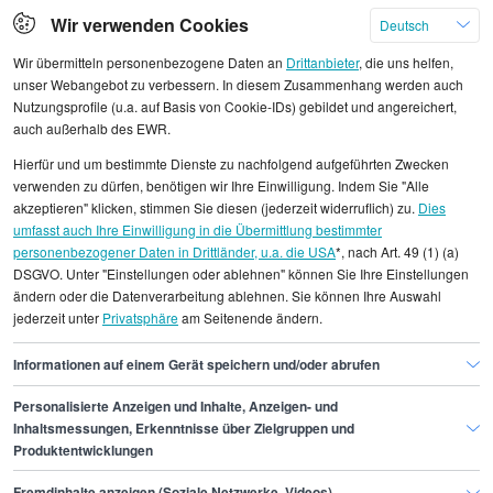
Wir verwenden Cookies
Deutsch
Wir übermitteln personenbezogene Daten an
Drittanbieter
, die uns helfen,
unser Webangebot zu verbessern. In diesem Zusammenhang werden auch
Nutzungsprofile (u.a. auf Basis von Cookie-IDs) gebildet und angereichert,
Alle angezeigten Gehaltsdaten beruhen auf
auch außerhalb des EWR.
statistischen Erhebungen durch StepStone. Es sind
Hierfür und um bestimmte Dienste zu nachfolgend aufgeführten Zwecken
Durchschnittswerte und die Angaben können nicht
verwenden zu dürfen, benötigen wir Ihre Einwilligung. Indem Sie "Alle
einzelnen Stellenangeboten zugeordnet werden.
akzeptieren" klicken, stimmen Sie diesen (jederzeit widerruflich) zu.
Dies
umfasst auch Ihre Einwilligung in die Übermittlung bestimmter
personenbezogener Daten in Drittländer, u.a. die USA
*, nach Art. 49 (1) (a)
Gehaltsinformationen
Vertrieb und Verkauf
DSGVO. Unter "Einstellungen oder ablehnen" können Sie Ihre Einstellungen
Leiter/in Vertriebscontrolling
ändern oder die Datenverarbeitung ablehnen. Sie können Ihre Auswahl
jederzeit unter
Privatsphäre
am Seitenende ändern.
Leiter/in Vertriebscontrolling Dresden
Informationen auf einem Gerät speichern und/oder abrufen
Personalisierte Anzeigen und Inhalte, Anzeigen- und
Finde den Job,
Inhaltsmessungen, Erkenntnisse über Zielgruppen und
Produktentwicklungen
der zu dir passt.
Fremdinhalte anzeigen (Soziale Netzwerke, Videos)