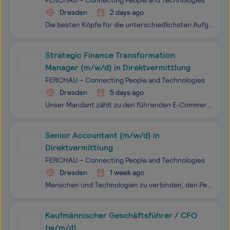
FERCHAU – Connecting People and Technologies
Dresden
2 days ago
Die besten Köpfe für die unterschiedlichsten Aufgaben zu finden sowie Menschen und Technologien zu verbinden, und zwar täglich aufs Neue - dafür schätzen unsere Kunden FERCHAU. Unterstützen Sie uns: Unser Mandant ist ein etabliertes Engineering-Unternehmen im Hightech-Industrieumfeld mit Fokus auf d
Strategic Finance Transformation
Manager (m/w/d) in Direktvermittlung
FERCHAU – Connecting People and Technologies
Dresden
5 days ago
Unser Mandant zählt zu den führenden E‑Commerce‑Unternehmen in Europa. Mit einem konsequent digitalen Geschäftsmodell, hoher logistischer Exzellenz und einer klaren Wachstumsstrategie setzt das Unternehmen Maßstäbe in einem dynamischen, international geprägten Marktumfeld. Zur aktiven Mitgestaltung
Senior Accountant (m/w/d) in
Direktvermittlung
FERCHAU – Connecting People and Technologies
Dresden
1 week ago
Menschen und Technologien zu verbinden, den Perfect Match für unsere Kunden zu gestalten, immer die richtigen Expert:innen für die jeweilige Herausforderung zu finden - das ist unser Anspruch bei FERCHAU und dafür suchen wir Sie als Senior Accountant (m/w/d) in Direktvermittlung. Unser Mandant ist e
Kaufmännischer Geschäftsführer / CFO
(w/m/d)