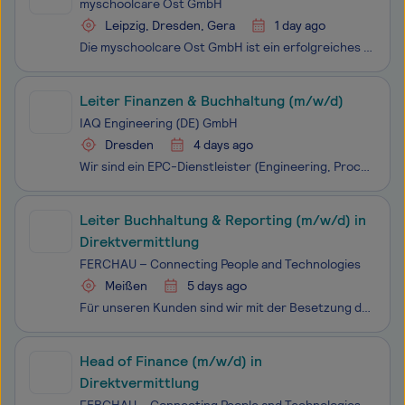
myschoolcare Ost GmbH
Leipzig, Dresden, Gera
1 day ago
Die myschoolcare Ost GmbH ist ein erfolgreiches und dynamisches Unternehmen mit rund 400 Mitarbeitenden im Bereich der sozialen Dienstleistungen und Eingliederungshilfen, das sich auf die persönliche Förderung von Kindern in Schulen und Kitas spezialisiert hat. Unser Ziel: Selbstbestimmung und Entwi
Leiter Finanzen & Buchhaltung (m/w/d)
IAQ Engineering (DE) GmbH
Dresden
4 days ago
Wir sind ein EPC-Dienstleister (Engineering, Procurement and Construction) mit Hauptsitz in Malaysia. Aktuell arbeiten wir in Dresden an einem spannenden Halbleiterprojekt für einen weltweit führenden Kunden. Dabei übernehmen wir spezialisierte Leistungen in den reichen Reinraumarchitektur sowie me
Leiter Buchhaltung & Reporting (m/w/d) in
Direktvermittlung
FERCHAU – Connecting People and Technologies
Meißen
5 days ago
Für unseren Kunden sind wir mit der Besetzung der Position Leiter Buchhaltung & Reporting (m/w/d) in Direktvermittlung in Direktvermittlung für den Raum Meißen beauftragt worden. Das Unternehmen befindet sich mit einem neuen Management in einer Phase des starken Wachstums und der Neuausrichtung.
Head of Finance (m/w/d) in
Direktvermittlung