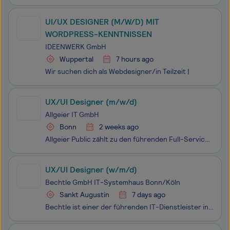
UI/UX DESIGNER (M/W/D) MIT
WORDPRESS-KENNTNISSEN
IDEENWERK GmbH
Wuppertal
7 hours ago
Wir suchen dich als Webdesigner/in Teilzeit |
UX/UI Designer (m/w/d)
Allgeier IT GmbH
Bonn
2 weeks ago
Allgeier Public zählt zu den führenden Full-Service-Providern für Digitalisierungsprojekte der öffentlichen Verwaltungen in Deutschland. Unsere Teams mit rund 500 Kolleginnen und Kollegen gestalten den digitalen Wandel der Verwaltung und unterstützen unsere Kunden mit Fachkompetenz, Beratung und Lös
UX/UI Designer (w/m/d)
Bechtle GmbH IT-Systemhaus Bonn/Köln
Sankt Augustin
7 days ago
Bechtle ist einer der führenden IT-Dienstleister in Europa. Wir gestalten zukunftsfähige IT-Architekturen - von klassischer IT-Infrastruktur über Digitalisierung, Multi Cloud, Modern Workplace und Security bis Künstliche Intelligenz und Managed Services. Wir bieten unseren Kunden zusätzlich intellig