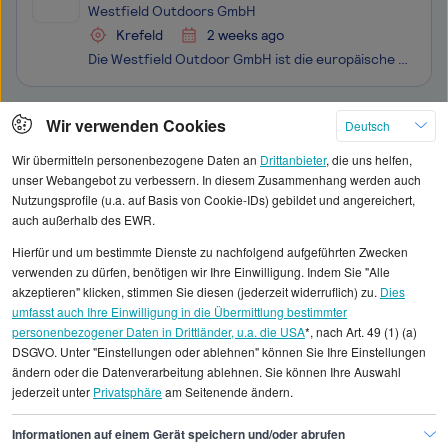
Westfield Outdoors GmbH
Krefeld
2 weeks ago
Die Westfield Outdoor GmbH ist die europäische Niederlassung der HengFeng Group (China) und betreut das Geschäft auf dem europäischen Markt. Als weltweit führender Hersteller im Bereich Outdoor- und Freizeitmöbel entwickeln, produzieren und vertreiben wir innovative Produkte für Camping, Caravaning
Klicken Sie hier, um weitere Angebote anzuzeigen
Wir verwenden Cookies
Deutsch
Wir übermitteln personenbezogene Daten an
Drittanbieter
, die uns helfen,
unser Webangebot zu verbessern. In diesem Zusammenhang werden auch
Nutzungsprofile (u.a. auf Basis von Cookie-IDs) gebildet und angereichert,
auch außerhalb des EWR.
Alle angezeigten Gehaltsdaten beruhen auf
Hierfür und um bestimmte Dienste zu nachfolgend aufgeführten Zwecken
statistischen Erhebungen durch StepStone. Es sind
verwenden zu dürfen, benötigen wir Ihre Einwilligung. Indem Sie "Alle
Durchschnittswerte und die Angaben können nicht
akzeptieren" klicken, stimmen Sie diesen (jederzeit widerruflich) zu.
Dies
umfasst auch Ihre Einwilligung in die Übermittlung bestimmter
einzelnen Stellenangeboten zugeordnet werden.
personenbezogener Daten in Drittländer, u.a. die USA
*, nach Art. 49 (1) (a)
DSGVO. Unter "Einstellungen oder ablehnen" können Sie Ihre Einstellungen
Gehaltsinformationen
IT
UIUX Designer
ändern oder die Datenverarbeitung ablehnen. Sie können Ihre Auswahl
jederzeit unter
Privatsphäre
am Seitenende ändern.
UIUX Designer Dortmund
Informationen auf einem Gerät speichern und/oder abrufen