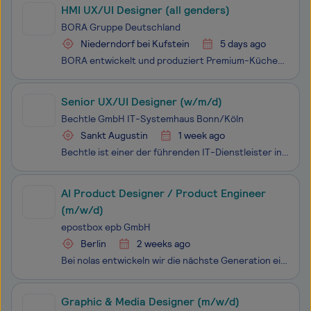
HMI UX/UI Designer (all genders)
BORA Gruppe Deutschland
Niederndorf bei Kufstein
5 days ago
BORA entwickelt und produziert Premium-Kücheneinbaugeräte mit intelligenten Technologien, hohem Designanspruch und echter Leidenschaft. Vom revolutionären Kochfeldabzug über den Profi-Dampfbackofen BORA X BO bis hin zu Kühl- und Gefriersystemen sowie Beleuchtung: Unser Portfolio wächst stetig – gena
Senior UX/UI Designer (w/m/d)
Bechtle GmbH IT-Systemhaus Bonn/Köln
Sankt Augustin
1 week ago
Bechtle ist einer der führenden IT-Dienstleister in Europa. Wir gestalten zukunftsfähige IT-Architekturen - von klassischer IT-Infrastruktur über Digitalisierung, Multi Cloud, Modern Workplace und Security bis Künstliche Intelligenz und Managed Services. Wir bieten unseren Kunden zusätzlich intellig
AI Product Designer / Product Engineer
(m/w/d)
epostbox epb GmbH
Berlin
2 weeks ago
Bei nolas entwickeln wir die nächste Generation eines Betriebssystems für Organisationen. Unser Ziel ist es, Organisationen dabei zu helfen, weniger Zeit für Verwaltung und mehr Zeit für ihre eigentliche Wirkung einzusetzen. Dafür suchen wir einen außergewöhnlichen Al Product Designer/ Product Engin
Graphic & Media Designer (m/w/d)