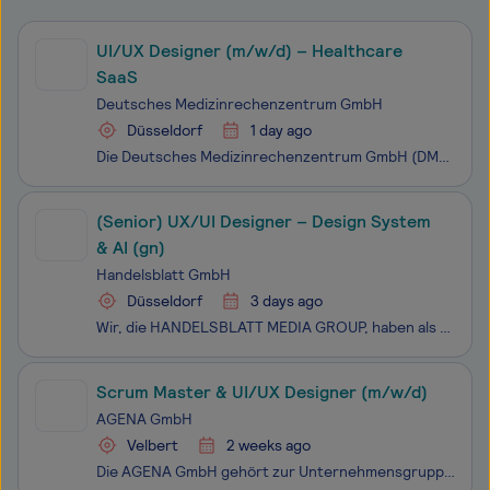
UI/UX Designer (m/w/d) – Healthcare
SaaS
Deutsches Medizinrechenzentrum GmbH
Düsseldorf
1 day ago
Die Deutsches Medizinrechenzentrum GmbH (DMRZ) ist ein führender Anbieter für Abrechnung, Branchensoftware und Services im Gesundheitswesen. Unsere innovativen Lösungen werden von über 10.000 Kunden in verschiedensten Leistungsbereichen genutzt. Unser Ziel ist es, die besten Lösungen für unsere Kund
(Senior) UX/UI Designer – Design System
& AI (gn)
Handelsblatt GmbH
Düsseldorf
3 days ago
Wir, die HANDELSBLATT MEDIA GROUP, haben als führendes Medienhaus für Wirtschafts- und Finanzinformationen in Deutschland und Europa eine wichtige Mission: „Wir möchten Menschen befähigen, Wirtschaft zu verstehen“. Dafür brauchen wir dich! In unserem Headquarter in Düsseldorf arbei
Scrum Master & UI/UX Designer (m/w/d)
AGENA GmbH
Velbert
2 weeks ago
Die AGENA GmbH gehört zur Unternehmensgruppe Gretsch-Unitas, die ein komplettes Produktprogramm in der Beschlagtechnik für Fenster und Türen, automatische Eingangssysteme sowie Elektronik- und Sicherheitstechnik bietet. Unsere Produkte sind weltweit erfolgreich und in vielen Anwendungsbereichen sind