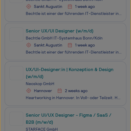
Sankt Augustin
1 week ago
Bechtle ist einer der führenden IT-Dienstleister in Europa. Wir gestalten zukunftsfähige IT-Architekturen - von klassischer IT-Infrastruktur über Digitalisierung, Multi Cloud, Modern Workplace und Security bis Künstliche Intelligenz und Managed Services. Wir bieten unseren Kunden zusätzlich intellig
Senior UX/UI Designer (w/m/d)
Bechtle GmbH IT-Systemhaus Bonn/Köln
Sankt Augustin
1 week ago
Bechtle ist einer der führenden IT-Dienstleister in Europa. Wir gestalten zukunftsfähige IT-Architekturen - von klassischer IT-Infrastruktur über Digitalisierung, Multi Cloud, Modern Workplace und Security bis Künstliche Intelligenz und Managed Services. Wir bieten unseren Kunden zusätzlich intellig
UX/UI-Designer:in | Konzeption & Design
(w/m/d)
Neoskop GmbH
Hannover
2 weeks ago
Heartworking in Hannover. In Voll- oder Teilzeit. Hybrid.Wir bauen digitale Plattformen für namhafte Kunden aus Versicherung, Energieversorgung, Industrie und weiteren Branchen: Tarifrechner, Kundenportale, Konfiguratoren, Antragsflows – Anwendungen, die hunderttausende Menschen nutzen.Wenn am Ende
Senior UI/UX Designer - Figma / SaaS /
B2B (m/w/d)
STARFACE GmbH