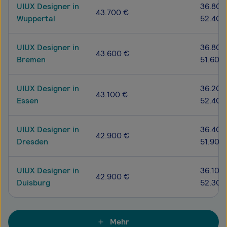
UIUX Designer in
36.800
43.700 €
Wuppertal
52.400
UIUX Designer in
36.800
43.600 €
Bremen
51.600
UIUX Designer in
36.200
43.100 €
Essen
52.400
UIUX Designer in
36.400
42.900 €
Dresden
51.900
UIUX Designer in
36.100 
42.900 €
Duisburg
52.300
Mehr