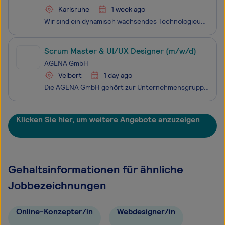
Karlsruhe
1 week ago
Wir sind ein dynamisch wachsendes Technologieunternehmen. Als Hersteller von IP-Telefonanlagen und -Kommunikationslösungen haben wir uns fest im Markt etabliert und gelten als innovativer Trendsetter. Im Mittelpunkt des Produktportfolios stehen die Linux-basierten Telefonanlagen, die wahlweise als C
Scrum Master & UI/UX Designer (m/w/d)
AGENA GmbH
Velbert
1 day ago
Die AGENA GmbH gehört zur Unternehmensgruppe Gretsch-Unitas, die ein komplettes Produktprogramm in der Beschlagtechnik für Fenster und Türen, automatische Eingangssysteme sowie Elektronik- und Sicherheitstechnik bietet. Unsere Produkte sind weltweit erfolgreich und in vielen Anwendungsbereichen sind
Klicken Sie hier, um weitere Angebote anzuzeigen
Gehaltsinformationen für ähnliche
Jobbezeichnungen
Online-Konzepter/in
Webdesigner/in