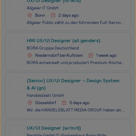
UX/UI Designer (m/w/d)
Allgeier IT GmbH
Bonn
2 days ago
Allgeier Public zählt zu den führenden Full-Service-Providern für Digitalisierungsprojekte der öffentlichen Verwaltungen in Deutschland. Unsere Teams mit rund 500 Kolleginnen und Kollegen gestalten den digitalen Wandel der Verwaltung und unterstützen unsere Kunden mit Fachkompetenz, Beratung und Lös
HMI UX/UI Designer (all genders)
BORA Gruppe Deutschland
Niederndorf bei Kufstein
1 week ago
BORA entwickelt und produziert Premium-Kücheneinbaugeräte mit intelligenten Technologien, hohem Designanspruch und echter Leidenschaft. Vom revolutionären Kochfeldabzug über den Profi-Dampfbackofen BORA X BO bis hin zu Kühl- und Gefriersystemen sowie Beleuchtung: Unser Portfolio wächst stetig – gena
(Senior) UX/UI Designer – Design System
& AI (gn)
Handelsblatt GmbH
Düsseldorf
5 days ago
Wir, die HANDELSBLATT MEDIA GROUP, haben als führendes Medienhaus für Wirtschafts- und Finanzinformationen in Deutschland und Europa eine wichtige Mission: „Wir möchten Menschen befähigen, Wirtschaft zu verstehen“. Dafür brauchen wir dich! In unserem Headquarter in Düsseldorf arbei
UX/UI Designer (w/m/d)
Bechtle GmbH IT-Systemhaus Bonn/Köln