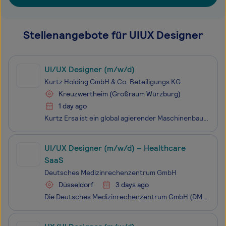
Stellenangebote für UIUX Designer
UI/UX Designer (m/w/d)
Kurtz Holding GmbH & Co. Beteiligungs KG
Kreuzwertheim (Großraum Würzburg)
1 day ago
Kurtz Ersa ist ein global agierender Maschinenbauer, gegründet 1779 und inhabergeführt in siebter Generation. Als Technologie- und Marktführer in den Bereichen Electronics Production Equipment, Moulding Machines und Automation optimieren wir die Herstellungsprozesse unserer Kunden. Weltweit unterhal
UI/UX Designer (m/w/d) – Healthcare
SaaS
Deutsches Medizinrechenzentrum GmbH
Düsseldorf
3 days ago
Die Deutsches Medizinrechenzentrum GmbH (DMRZ) ist ein führender Anbieter für Abrechnung, Branchensoftware und Services im Gesundheitswesen. Unsere innovativen Lösungen werden von über 10.000 Kunden in verschiedensten Leistungsbereichen genutzt. Unser Ziel ist es, die besten Lösungen für unsere Kund