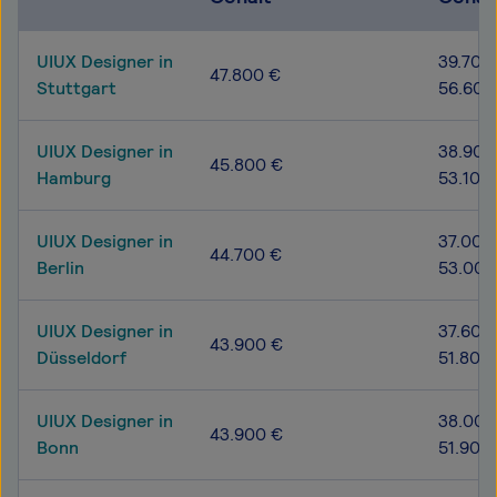
UIUX Designer in
39.700
47.800 €
Stuttgart
56.600
UIUX Designer in
38.900
45.800 €
Hamburg
53.100
UIUX Designer in
37.000
44.700 €
Berlin
53.000
UIUX Designer in
37.600
43.900 €
Düsseldorf
51.800
UIUX Designer in
38.000
43.900 €
Bonn
51.900