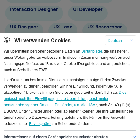
Interaction Designer
UI Developer
UX Designer
UX Lead
UX Researcher
Wir verwenden Cookies
Deutsch
Lead UX Designer
Junior UX Designer
Wir übermitteln personenbezogene Daten an
Drittanbieter
, die uns helfen,
unser Webangebot zu verbessern. In diesem Zusammenhang werden auch
Nutzungsprofile (u.a. auf Basis von Cookie-IDs) gebildet und angereichert,
auch außerhalb des EWR.
Hierfür und um bestimmte Dienste zu nachfolgend aufgeführten Zwecken
Alle angezeigten Gehaltsdaten beruhen auf
verwenden zu dürfen, benötigen wir Ihre Einwilligung. Indem Sie "Alle
statistischen Erhebungen durch StepStone. Es sind
akzeptieren" klicken, stimmen Sie diesen (jederzeit widerruflich) zu.
Dies
umfasst auch Ihre Einwilligung in die Übermittlung bestimmter
Durchschnittswerte und die Angaben können nicht
personenbezogener Daten in Drittländer, u.a. die USA
*, nach Art. 49 (1) (a)
einzelnen Stellenangeboten zugeordnet werden.
DSGVO. Unter "Einstellungen oder ablehnen" können Sie Ihre Einstellungen
ändern oder die Datenverarbeitung ablehnen. Sie können Ihre Auswahl
jederzeit unter
Privatsphäre
am Seitenende ändern.
Gehaltsinformationen
IT
UIUX Designer
Informationen auf einem Gerät speichern und/oder abrufen