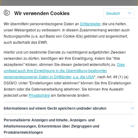
Wir verwenden Cookies
Deutsch
Mehr
Wir übermitteln personenbezogene Daten an
Drittanbieter
, die uns helfen,
unser Webangebot zu verbessern. In diesem Zusammenhang werden auch
Nutzungsprofile (u.a. auf Basis von Cookie-IDs) gebildet und angereichert,
auch außerhalb des EWR.
Alle angezeigten Gehaltsdaten beruhen auf
Hierfür und um bestimmte Dienste zu nachfolgend aufgeführten Zwecken
statistischen Erhebungen durch StepStone. Es sind
verwenden zu dürfen, benötigen wir Ihre Einwilligung. Indem Sie "Alle
Durchschnittswerte und die Angaben können nicht
akzeptieren" klicken, stimmen Sie diesen (jederzeit widerruflich) zu.
Dies
umfasst auch Ihre Einwilligung in die Übermittlung bestimmter
einzelnen Stellenangeboten zugeordnet werden.
personenbezogener Daten in Drittländer, u.a. die USA
*, nach Art. 49 (1) (a)
DSGVO. Unter "Einstellungen oder ablehnen" können Sie Ihre Einstellungen
Gehaltsinformationen
Design
Tätowierer/in
ändern oder die Datenverarbeitung ablehnen. Sie können Ihre Auswahl
jederzeit unter
Privatsphäre
am Seitenende ändern.
Tätowierer/in Leipzig
Informationen auf einem Gerät speichern und/oder abrufen
Personalisierte Anzeigen und Inhalte, Anzeigen- und
Finde den Job,
Inhaltsmessungen, Erkenntnisse über Zielgruppen und
Produktentwicklungen