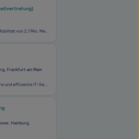
eitvertretung)
Wir - als Mitteldeutscher Verkehrsverbund (MDV) - sorgen für eine nachhaltige Mobilität von 2,1 Mio. Menschen in Teilen von Sachsen, Sachsen-Anhalt und Thüringen. Unsere Vision ist es, Mitteldeutschland verkehrlich zu vernetzen und einen kundenfreundlichen Öffentlichen Personennahverkehr (ÖPNV) zu o
rg, Frankfurt am Main
Als primärer Digitalisierungspartner der Bundeswehr erbringen wir stabile, sichere und effiziente IT-Services im In- und Ausland, vom Grundbetrieb bis in den einsatznahen Bereich und tragen so zur kontinuierlichen Erhöhung der Führungs- und Einsatzfähigkeit der Bundeswehr bei. Mit über 8.000 Kolleg*
ng
nover, Hamburg,