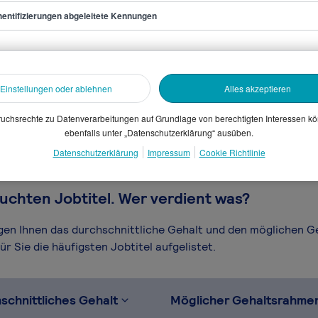
entifizierungen abgeleitete Kennungen
r/in Design
sammelten Daten. Dein
Einstellungen oder ablehnen
Alles akzeptieren
en, Branche, Selbstständigkeit
gütungssystems.
uchsrechte zu Datenverarbeitungen auf Grundlage von berechtigten Interessen k
ebenfalls unter „Datenschutzerklärung“ ausüben.
Datenschutzerklärung
Impressum
Cookie Richtlinie
uchten Jobtitel. Wer verdient was?
igen Ihnen das durchschnittliche Gehalt und den möglichen 
r Sie die häufigsten Jobtitel aufgelistet.
schnittliches Gehalt
Möglicher Gehaltsrahme