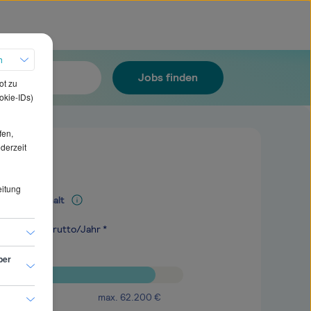
h
Jobs finden
ot zu
okie-IDs)
fen,
ederzeit
eitung
Mediangehalt
.900
€
brutto/Jahr *
ber
max.
62.200
€