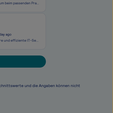
Du möchtest im Bereich Mediendesign durchstarten? Beginne Dein Duales Studium beim passenden Praxispartner und erlebe es mit Lehrveranstaltungen an zwei Tagen pro Woche am Campus. Vertiefe anschließend Dein Wissen mithilfe unserer interaktiven Lernmaterialien. Das Fotostudio MEL´S i
 day ago
Als primärer Digitalisierungspartner der Bundeswehr erbringen wir stabile, sichere und effiziente IT-Services im In- und Ausland, vom Grundbetrieb bis in den einsatznahen Bereich und tragen so zur kontinuierlichen Erhöhung der Führungs- und Einsatzfähigkeit der Bundeswehr bei. Mit über 8.000 Kolleg*
chnittswerte und die Angaben können nicht