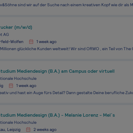
drucker (m/w/d)
t AG
rfeld-Wolfen
1 week ago
tudium Mediendesign (B.A.) am Campus oder virtuell
ationale Hochschule
ig
1 week ago
tudium Mediendesign (B.A.) - Melanie Lorenz - Mel´s
ationale Hochschule
au, Leipzig
2 weeks ago