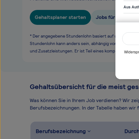
Aus Auth
Gehaltsplaner starten
Jobs für Teamleite
* Der angegebene Stundenlohn basiert auf unseren ge
Stundenlohn kann anders sein, abhängig von Überstund
und Zusatzleistungen. Er ist Teil eines komplexen Ver
Widerspr
Gehaltsübersicht für die meist ges
Was können Sie in Ihrem Job verdienen? Wir ze
Berufsbezeichnungen. In der Tabelle haben wir fü
Berufsbezeichnung
Durch