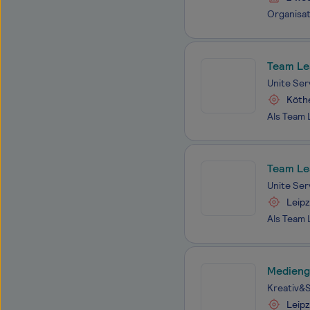
Team Le
Unite Se
Köth
Team Le
Unite Se
Leipz
Medienge
Kreativ&
Leipz