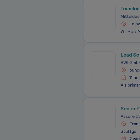
Teamleit
Mittelde
Leipz
Lead So
BWI Gmb
bunde
11 ho
Senior 
Assure C
Frank
Stuttga
2 we