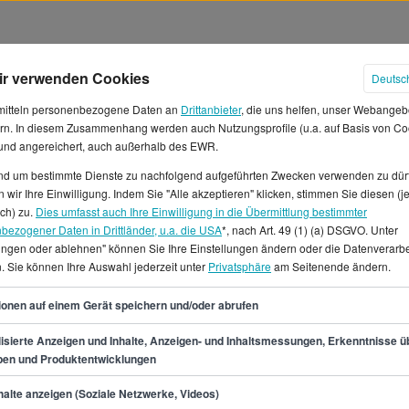
ir verwenden Cookies
Deutsc
mitteln personenbezogene Daten an
Drittanbieter
, die uns helfen, unser Webangeb
rn. In diesem Zusammenhang werden auch Nutzungsprofile (u.a. auf Basis von Co
 und angereichert, auch außerhalb des EWR.
und um bestimmte Dienste zu nachfolgend aufgeführten Zwecken verwenden zu dür
 wir Ihre Einwilligung. Indem Sie "Alle akzeptieren" klicken, stimmen Sie diesen (j
lter in Leipzig
ich) zu.
Dies umfasst auch Ihre Einwilligung in die Übermittlung bestimmter
bezogener Daten in Drittländer, u.a. die USA
*, nach Art. 49 (1) (a) DSGVO. Unter
lungen oder ablehnen" können Sie Ihre Einstellungen ändern oder die Datenverarb
 Design in Leipzig arbeiten,
. Sie können Ihre Auswahl jederzeit unter
Privatsphäre
am Seitenende ändern.
51.900 €. Damit beläuft sich
hn auf ca. 4.325 €.* Die
51
ionen auf einem Gerät speichern und/oder abrufen
 bei 62.200 €. Die Untergrenze
chiedene Stellenanzeigen für
isierte Anzeigen und Inhalte, Anzeigen- und Inhaltsmessungen, Erkenntnisse ü
pen und Produktentwicklungen
line auf StepStone.Unter diesen
in Leipzig kannst du sowohl
min.
44.200
€
alte anzeigen (Soziale Netzwerke, Videos)
- und Vollzeitjobs finden.