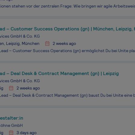
ad – Customer Success Operations (gn) | München, Leipzig,
rvices GmbH & Co. KG
en, Leipzig, München
2 weeks ago
ad – Deal Desk & Contract Management (gn) | Leipzig
rvices GmbH & Co. KG
ig
2 weeks ago
stalter:in
Söhne GmbH
ig
3 days ago