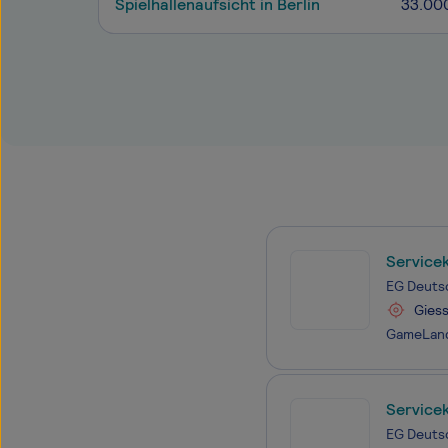
Spielhallenaufsicht in Berlin
33.00
Service
EG Deuts
Gies
Service
EG Deuts