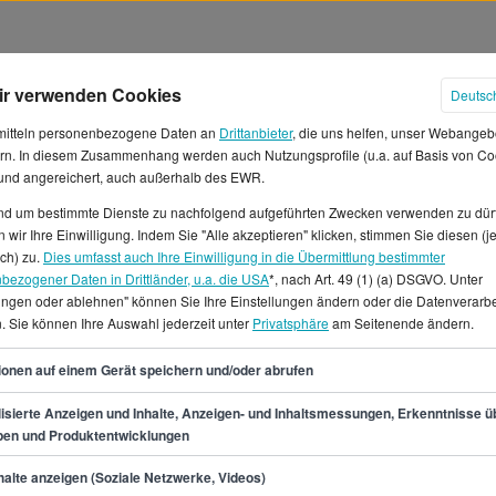
ir verwenden Cookies
Deutsc
mitteln personenbezogene Daten an
Drittanbieter
, die uns helfen, unser Webangeb
rn. In diesem Zusammenhang werden auch Nutzungsprofile (u.a. auf Basis von Co
 und angereichert, auch außerhalb des EWR.
und um bestimmte Dienste zu nachfolgend aufgeführten Zwecken verwenden zu dür
ter in Deutschland
 wir Ihre Einwilligung. Indem Sie "Alle akzeptieren" klicken, stimmen Sie diesen (j
ich) zu.
Dies umfasst auch Ihre Einwilligung in die Übermittlung bestimmter
bezogener Daten in Drittländer, u.a. die USA
*, nach Art. 49 (1) (a) DSGVO. Unter
 du ein Durchschnittsgehalt
lungen oder ablehnen" können Sie Ihre Einstellungen ändern oder die Datenverarb
Durchschnitt liegt bei etwa
. Sie können Ihre Auswahl jederzeit unter
Privatsphäre
am Seitenende ändern.
etwa 2.750 € und einem
33
s Spielhallenaufsicht gibt es in
ionen auf einem Gerät speichern und/oder abrufen
 Jobangebote.Auf
isierte Anzeigen und Inhalte, Anzeigen- und Inhaltsmessungen, Erkenntnisse ü
fene Jobs für den Beruf als
pen und Produktentwicklungen
min.
26.600
€
alte anzeigen (Soziale Netzwerke, Videos)