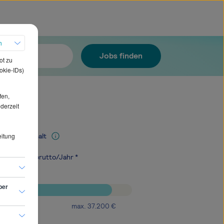
h
Jobs finden
ot zu
okie-IDs)
fen,
ederzeit
eitung
Mediangehalt
.000
€
brutto/Jahr *
ber
max.
37.200
€