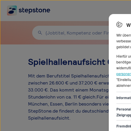
W
Wir über
verbesse
gebildet
Hierfür 
Spielhallenaufsicht Gehäl
benötigen
widerrufl
personen
Mit dem Berufstitel Spielhallenaufsicht kannst
"Einstel
zwischen 26.600 € und 37.200 € erwarten. Der 
ablehnen
33.000 €. Das kommt einem Monatsgehalt von 
Stundenlohn von ca. 11 € gleich.Für einen Job al
Informat
München, Essen, Berlin besonders viele offene
Personal
StepStone.de findest du deutschlandweit 348 of
Zielgrup
Spielhallenaufsicht.
Fremdinh