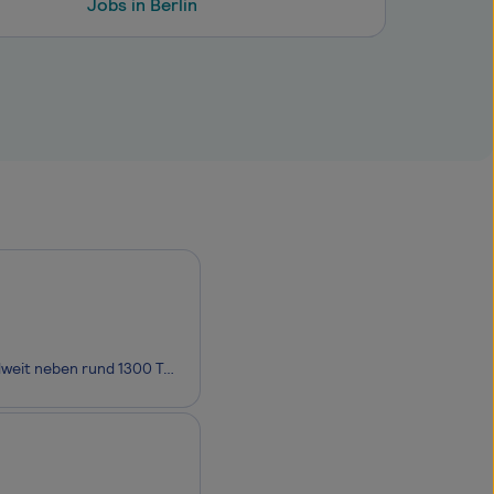
Jobs in Berlin
GameLand: Entertainment auf hohem Niveau! Die EG Group betreibt deutschlandweit neben rund 1300 Tankstellen unter anderem der Marke Esso auch die MAXI Autohöfe der KMS Unternehmensgruppe, welche zu den Marktführern der Branche zählt. Unsere GameLand Spielhallen sind häufig Bestandteil der MAXI Auto