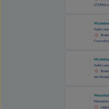
Modeber
Halle Leip
Breh
Modebera
Halle Leip
Breh
Messeba
Messeba
Leipz