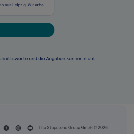
Die Messebau Zimmermann GmbH ist ein familiengeführtes Messebauunternehmen aus Leipzig. Wir arbeiten primär mit mittelständischen Auftraggebern und realisieren hochwertige Messestände im In- und Ausland. Die Stände werden zum großen Teil in unseren eigenen Werkstätten vorproduziert und von unserem M
chnittswerte und die Angaben können nicht
The Stepstone Group GmbH © 2026