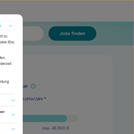
h
Jobs finden
ot zu
okie-IDs)
fen,
ederzeit
eitung
Mediangehalt
.500
€
brutto/Jahr *
ber
max.
48.900
€