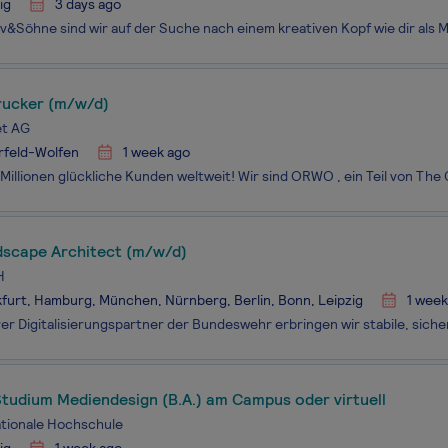
ig
3 days ago
drucker (m/w/d)
t AG
rfeld-Wolfen
1 week ago
ndscape Architect (m/w/d)
H
furt, Hamburg, München, Nürnberg, Berlin, Bonn, Leipzig
1 week
tudium Mediendesign (B.A.) am Campus oder virtuell
ationale Hochschule