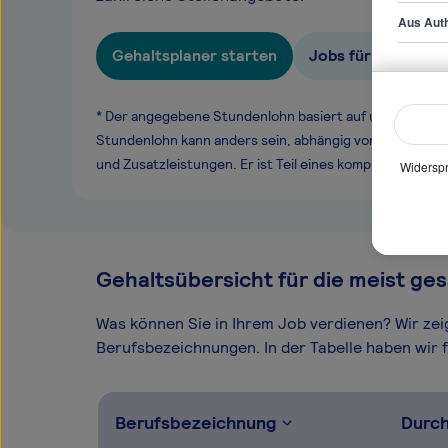
Aus Auth
Gehaltsplaner starten
Jobs für Senior Gr
* Der angegebene Stundenlohn basiert auf unseren ge
Stundenlohn kann anders sein, abhängig von Überstund
und Zusatzleistungen. Er ist Teil eines komplexen Ver
Widerspr
Gehaltsübersicht für die meist ges
Was können Sie in Ihrem Job verdienen? Wir ze
Berufsbezeichnungen. In der Tabelle haben wir fü
Berufsbezeichnung
Durch