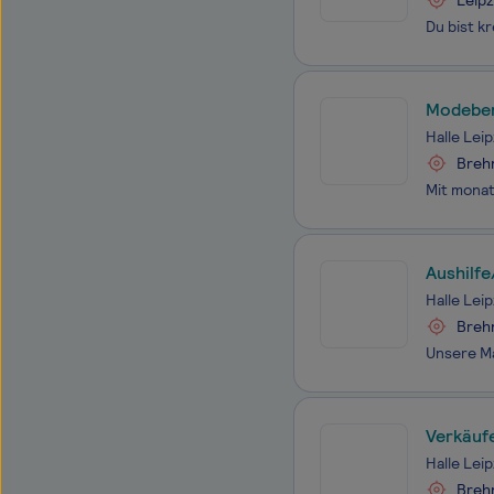
Leipz
Modeber
Halle Leip
Breh
Aushilf
Halle Leip
Breh
Verkäuf
Halle Leip
Breh