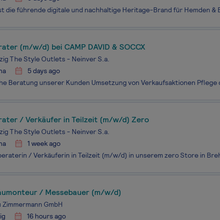
ater (m/w/d) bei CAMP DAVID & SOCCX
zig The Style Outlets - Neinver S.a.
na
5 days ago
ter / Verkäufer in Teilzeit (m/w/d) Zero
zig The Style Outlets - Neinver S.a.
na
1 week ago
umonteur / Messebauer (m/w/d)
u Zimmermann GmbH
ig
16 hours ago