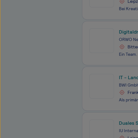
Leipz
Digital
ORWO Ne
Bitte
IT - La
BWI Gmb
Frank
Duales S
IU Intern