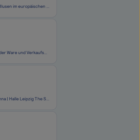
ETERNA ist die führende digitale und nachhaltige Heritage-Brand für Hemden & Blusen im europäischen Markt, mit Hauptsitz in Passau. Wir sind uns als moderne Marke mit langer Tradition und starken Werten seit jeher unserer Verantwortung für Mensch und Umwelt bewusst: Deutsche Handwerkskunst, Höch
Freundliche Beratung unserer Kunden Umsetzung von Verkaufsaktionen Pflege der Ware und Verkaufsfläche Durchführung von Inventuren Bearbeitung von Retouren
Als Modeberaterin / Verkäuferin in Teilzeit (m/w/d) in unserem zero Store in Brehna | Halle Leipzig The Style Outlets sorgst du dafür, dass sich unsere Kund*innen bei uns richtig wohlfühlen. Mit sicherem Blick erkennst du die Persönlichkeit, die vor dir steht. Mit gutem Händchen wählst du die passen