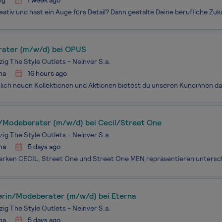
ig
1 week ago
ater (m/w/d) bei OPUS
zig The Style Outlets - Neinver S.a.
na
16 hours ago
e/Modeberater (m/w/d) bei Cecil/Street One
zig The Style Outlets - Neinver S.a.
na
5 days ago
erin/Modeberater (m/w/d) bei Eterna
zig The Style Outlets - Neinver S.a.
na
5 days ago