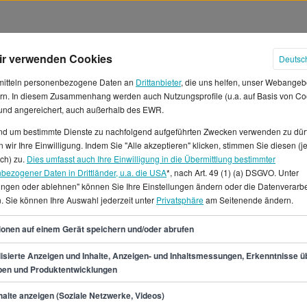
ir verwenden Cookies
Deutsc
mitteln personenbezogene Daten an
Drittanbieter
, die uns helfen, unser Webangeb
rn. In diesem Zusammenhang werden auch Nutzungsprofile (u.a. auf Basis von Co
 und angereichert, auch außerhalb des EWR.
und um bestimmte Dienste zu nachfolgend aufgeführten Zwecken verwenden zu dür
 wir Ihre Einwilligung. Indem Sie "Alle akzeptieren" klicken, stimmen Sie diesen (j
er in Leipzig
ich) zu.
Dies umfasst auch Ihre Einwilligung in die Übermittlung bestimmter
bezogener Daten in Drittländer, u.a. die USA
*, nach Art. 49 (1) (a) DSGVO. Unter
lungen oder ablehnen" können Sie Ihre Einstellungen ändern oder die Datenverarb
est, verdienst du
. Sie können Ihre Auswahl jederzeit unter
Privatsphäre
am Seitenende ändern.
ten Fall 48.900 €. Das
€, was einem Monatsgehalt von
41
ionen auf einem Gerät speichern und/oder abrufen
Stundenlohn von etwa 14 €.*Auf
den Beruf Senior Grafiker/in
isierte Anzeigen und Inhalte, Anzeigen- und Inhaltsmessungen, Erkenntnisse ü
pen und Produktentwicklungen
enstelle, Teilzeit- oder
ior Grafiker/in in Leipzig
min.
35.500
€
alte anzeigen (Soziale Netzwerke, Videos)