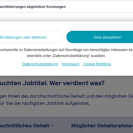
entifizierungen abgeleitete Kennungen
afiker/in
sammelten Daten. Dein
Einstellungen oder ablehnen
Alles akzeptieren
en, Branche, Selbstständigkeit
gütungssystems.
uchsrechte zu Datenverarbeitungen auf Grundlage von berechtigten Interessen k
ebenfalls unter „Datenschutzerklärung“ ausüben.
Datenschutzerklärung
Impressum
Cookie Richtlinie
uchten Jobtitel. Wer verdient was?
igen Ihnen das durchschnittliche Gehalt und den möglichen 
r Sie die häufigsten Jobtitel aufgelistet.
schnittliches Gehalt
Möglicher Gehaltsrahme