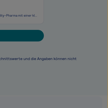
Wir sind ein inhabergeführtes und global tätiges Unternehmen im Bereich Speciality-Pharma mit einer klaren Mission: DIE nachhaltige Plattform für langjährig etablierte und vertraute pharmazeutische Markenprodukte diverser Therapiegebiete zu sein. Als verlässlicher Partner der forschenden Pharmaindus
chnittswerte und die Angaben können nicht