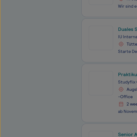
Duales 
IU Intern
Tütt
Praktik
Studyfli
Augs
-Office
2 we
Senior 