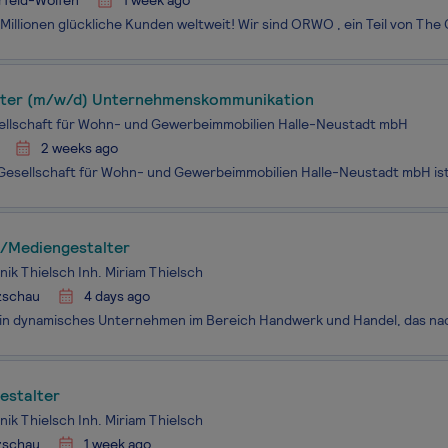
rfeld-Wolfen
1 week ago
iter (m/w/d) Unternehmenskommunikation
llschaft für Wohn- und Gewerbeimmobilien Halle-Neustadt mbH
2 weeks ago
r/Mediengestalter
ik Thielsch Inh. Miriam Thielsch
zschau
4 days ago
estalter
ik Thielsch Inh. Miriam Thielsch
zschau
1 week ago