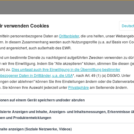
ir verwenden Cookies
Deutsc
mitteln personenbezogene Daten an
Drittanbieter
, die uns helfen, unser Webangeb
rn. In diesem Zusammenhang werden auch Nutzungsprofile (u.a. auf Basis von Co
 und angereichert, auch außerhalb des EWR.
und um bestimmte Dienste zu nachfolgend aufgeführten Zwecken verwenden zu dür
 wir Ihre Einwilligung. Indem Sie "Alle akzeptieren" klicken, stimmen Sie diesen (j
n Gehälter in Leipzig
ich) zu.
Dies umfasst auch Ihre Einwilligung in die Übermittlung bestimmter
bezogener Daten in Drittländer, u.a. die USA
*, nach Art. 49 (1) (a) DSGVO. Unter
lungen oder ablehnen" können Sie Ihre Einstellungen ändern oder die Datenverarb
g arbeitest, verdienst du
. Sie können Ihre Auswahl jederzeit unter
Privatsphäre
am Seitenende ändern.
ten Fall 43.600 €. Das
€, was einem Monatsgehalt von
35
ionen auf einem Gerät speichern und/oder abrufen
Stundenlohn von etwa 12 €.*In
rafikdesign auf StepStone.de 12
isierte Anzeigen und Inhalte, Anzeigen- und Inhaltsmessungen, Erkenntnisse ü
pen und Produktentwicklungen
boten als Praktikant/in
ika und Werkstudentenstellen
min.
29.200
€
alte anzeigen (Soziale Netzwerke, Videos)