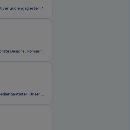
Grenzenlose Bildung – ein Leben lang Bereichern Sie die Rahn Education als kreativer und engagierter Praktikant in unserer Kommunikationsabteilung.
6
Du unterstützt unser Kreativteam bei der Entwicklung und Umsetzung von Corporate Designs, Kommunikationsmitteln und Eventmaterialien für Kundenprojekte sowie interne Aufgaben Du wirkst bei der Erstellung, Adaption und Optimierung von Print- und Digitalmedien mit Du setzt auf Basis klarer Briefings
Bei Kreativ&Söhne sind wir auf der Suche nach einem kreativen Kopf wie dir als Mediengestalter. Unser kleines, aber feines Team in Leipzig besteht aus Digital Natives, die mit Leidenschaft und Neugierde an innovativen Projekten arbeiten. Seit über 10 Jahren stehen wir unseren Kunden als erfahren