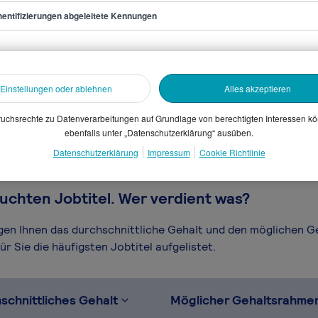
entifizierungen abgeleitete Kennungen
t/in Grafikdesign
sammelten Daten. Dein
Einstellungen oder ablehnen
Alles akzeptieren
en, Branche, Selbstständigkeit
gütungssystems.
uchsrechte zu Datenverarbeitungen auf Grundlage von berechtigten Interessen k
ebenfalls unter „Datenschutzerklärung“ ausüben.
Datenschutzerklärung
Impressum
Cookie Richtlinie
uchten Jobtitel. Wer verdient was?
igen Ihnen das durchschnittliche Gehalt und den möglichen 
r Sie die häufigsten Jobtitel aufgelistet.
schnittliches Gehalt
Möglicher Gehaltsrahme