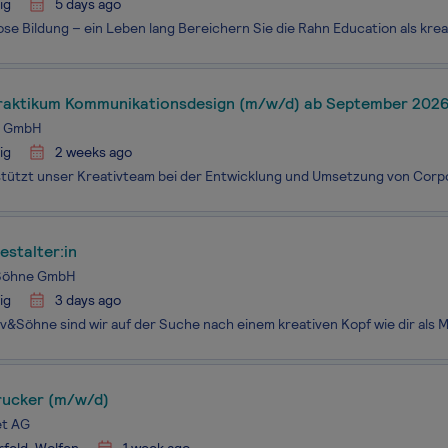
ig
5 days ago
praktikum Kommunikationsdesign (m/w/d) ab September 202
ed GmbH
ig
2 weeks ago
stalter:in
Söhne GmbH
ig
3 days ago
drucker (m/w/d)
t AG