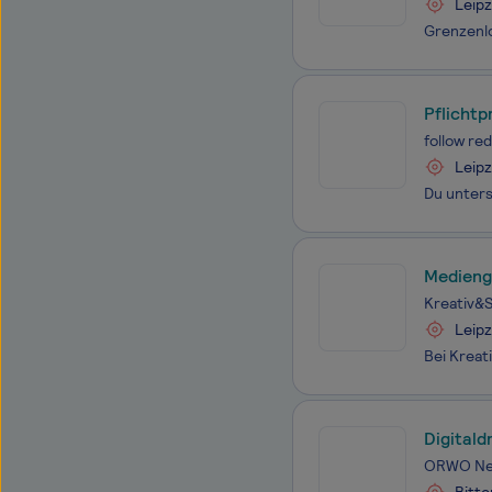
Leipz
Pflicht
follow r
Leipz
Medienge
Kreativ&
Leipz
Digital
ORWO Ne