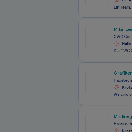
Bitte
Mitarbe
GWG Gese
Halle
Grafike
Haustechn
Kret
Medieng
Haustechn
Kret