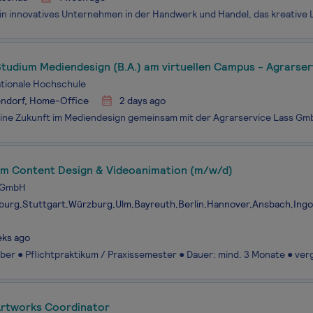
Studium Mediendesign (B.A.) am virtuellen Campus - Agrarse
ationale Hochschule
endorf, Home-Office
2 days ago
um Content Design & Videoanimation (m/w/d)
x GmbH
burg,Stuttgart,Würzburg,Ulm,Bayreuth,Berlin,Hannover,Ansbach,Ing
eks ago
Artworks Coordinator