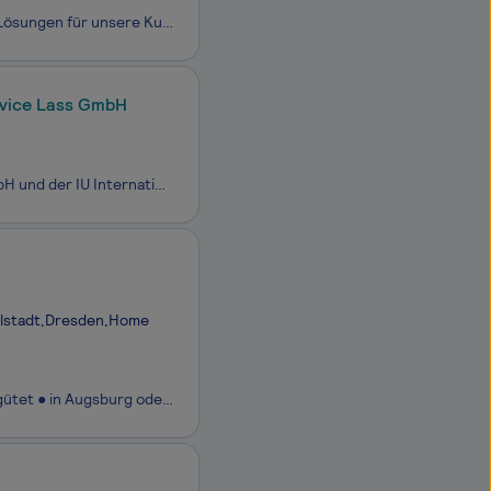
Wir sind ein innovatives Unternehmen in der Handwerk und Handel, das kreative Lösungen für unsere Kunden entwickelt. Unser Team besteht aus talentierten Fachleuten, die Leidenschaft für Design und Kommunikation teilen. Zur Verstärkung unseres Teams suchen wir einen engagierten Mediengestalter (m/w/d
rvice Lass GmbH
Starte Deine Zukunft im Mediendesign gemeinsam mit der Agrarservice Lass GmbH und der IU Internationalen Hochschule. Im Dualen myStudium – akkreditiert als duales Fernstudium - sammelst Du Deine Praxiserfahrung im Unternehmen und lernst die Theorie zu 100 % virtuell, ergänzt durch optionale dig
olstadt,Dresden,Home
ab November ● Pflichtpraktikum / Praxissemester ● Dauer: mind. 3 Monate ● vergütet ● in Augsburg oder remote Studyflix ist mit über 6 Mio. Nutzern die größte kostenlose E-Learning- und Karriere-Plattform im DACH-Raum! Unsere Mission ist es, allen SchülerInnen und StudentInnen kostenlosen Zugang zu