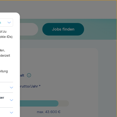
h
Jobs finden
ot zu
okie-IDs)
fen,
ederzeit
eitung
Mediangehalt
.200
€
brutto/Jahr *
ber
max.
43.600
€