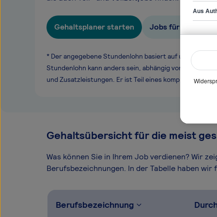
Aus Auth
Gehaltsplaner starten
Jobs für Praktikan
* Der angegebene Stundenlohn basiert auf unseren ge
Stundenlohn kann anders sein, abhängig von Überstund
und Zusatzleistungen. Er ist Teil eines komplexen Ver
Widerspr
Gehaltsübersicht für die meist ges
Was können Sie in Ihrem Job verdienen? Wir ze
Berufsbezeichnungen. In der Tabelle haben wir fü
Berufsbezeichnung
Durch