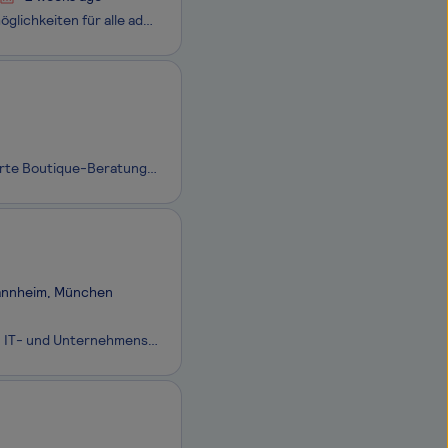
adesso steht für digitale Exzellenz – und damit auch für vielfältige Entwicklungsmöglichkeiten für alle adessi. Wir wachsen gemeinsam und lernen voneinander: in anspruchsvollen Projekten, interdisziplinären Teams und mit zielgerichteten Trainingsangeboten. Wir haben IT im Herzen und den Erfolg unser
Die Agile Process ist eine seit mehr als 15 Jahren in Bonn etablierte inhabergeführte Boutique-Beratung mit den Schwerpunkten agile Transformation und ganzheitliche Veränderungsprozesse. Seitdem haben wir zahlreiche Konzerne und große Mittelständler erfolgreich bei ihrer agilen Transition begleitet.
 Mannheim, München
Gegründet 1969 zählt die PTA GmbH zu Deutschlands ältesten, familiengeführten IT- und Unternehmensberatungen. An insgesamt 13 Standorten in Deutschland, der Schweiz und Spanien unterstützen wir unsere Kunden bei der Umsetzung von IT- und Organisationsprojekten – über alle Branchen und Technologien h