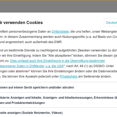
ir verwenden Cookies
Deutsc
mitteln personenbezogene Daten an
Drittanbieter
, die uns helfen, unser Webangeb
rn. In diesem Zusammenhang werden auch Nutzungsprofile (u.a. auf Basis von Co
 und angereichert, auch außerhalb des EWR.
und um bestimmte Dienste zu nachfolgend aufgeführten Zwecken verwenden zu dür
 wir Ihre Einwilligung. Indem Sie "Alle akzeptieren" klicken, stimmen Sie diesen (j
ter in Bonn
ich) zu.
Dies umfasst auch Ihre Einwilligung in die Übermittlung bestimmter
bezogener Daten in Drittländer, u.a. die USA
*, nach Art. 49 (1) (a) DSGVO. Unter
lungen oder ablehnen" können Sie Ihre Einstellungen ändern oder die Datenverarb
 in Bonn voraussichtlich bis zu
. Sie können Ihre Auswahl jederzeit unter
Privatsphäre
am Seitenende ändern.
Gehalt von mindestens 63.700
.100 €. Damit verdienst du
71
ionen auf einem Gerät speichern und/oder abrufen
de.*In Bonn gibt es für den
 verfügbare
isierte Anzeigen und Inhalte, Anzeigen- und Inhaltsmessungen, Erkenntnisse ü
pen und Produktentwicklungen
tellenangebote verschiedener
msstellen für Senior Agile
min.
63.700
€
alte anzeigen (Soziale Netzwerke, Videos)