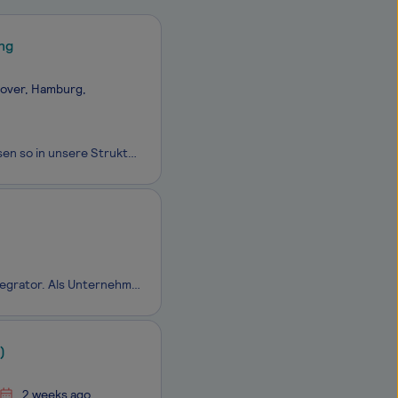
ng
nover, Hamburg,
Organisationen stehen vor der zentralen Frage: Wie bringen wir agile Arbeitsweisen so in unsere Strukturen, dass echter Mehrwert entsteht? Nicht als nächstes Framework-Rollout, sondern so, dass Zusammenarbeit, Entscheidungen und Umsetzung spürbar besser werden.Wenn Du genau hier den Unterschied mach
Sollers Consulting ist mehr als nur ein Beratungsunternehmen und Software-Integrator. Als Unternehmen, das im Jahr 2000 gegründet wurde, haben wir es uns zur Aufgabe gemacht, die Finanz- und Versicherungsbranche zu verändern, indem wir sie bei der Anpassung an neue Technologien unterstützen. Die Kr
)
2 weeks ago