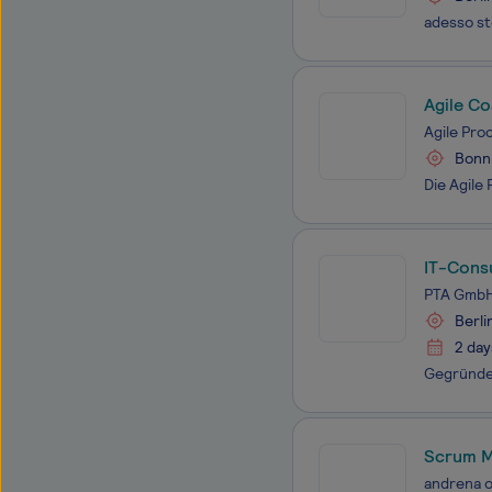
Agile C
Agile Pr
Bonn
IT-Cons
PTA Gmb
Berli
2 day
Scrum M
andrena o