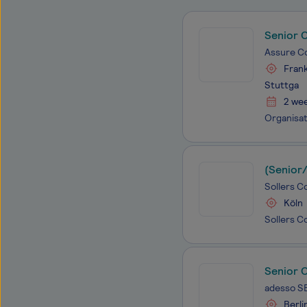
Senior 
Assure C
Frank
Stuttga
2 we
(Senior
Sollers C
Köln
Senior C
adesso S
Berli