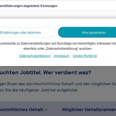
entifizierungen abgeleitete Kennungen
ile Coach
sammelten Daten. Dein
Einstellungen oder ablehnen
Alles akzeptieren
en, Branche, Selbstständigkeit
gütungssystems.
uchsrechte zu Datenverarbeitungen auf Grundlage von berechtigten Interessen k
ebenfalls unter „Datenschutzerklärung“ ausüben.
Datenschutzerklärung
Impressum
Cookie Richtlinie
uchten Jobtitel. Wer verdient was?
igen Ihnen das durchschnittliche Gehalt und den möglichen 
r Sie die häufigsten Jobtitel aufgelistet.
schnittliches Gehalt
Möglicher Gehaltsrahme