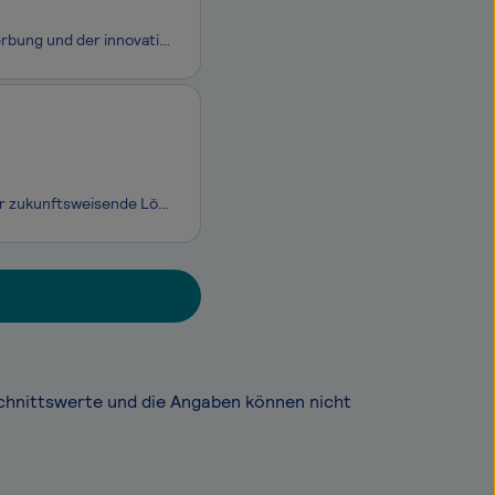
Wir bei inovisco sind Full Service-Dienstleister im Segment der mobilen Außenwerbung und der innovativen Sonderwerbeformen. Unser Slogan ist Programm: "Wirb doch, wo DU willst!" – wir bringen die Markenbotschaften unserer Kunden in den Out-of-Home-Bereich. Egal ob fahrend, laufend oder f
Referenzcode: 20574 Gesellschaft: TÜV International GmbH Die Begeisterung für zukunftsweisende Lösungen teilen wir mit über 28.000 Menschen rund um den Globus. Bei TÜV Rheinland können Sie Ihr Wissen eigenverantwortlich einbringen und sich dabei persönlich immer weiter entwickeln. Wir sind ein Team
chnittswerte und die Angaben können nicht