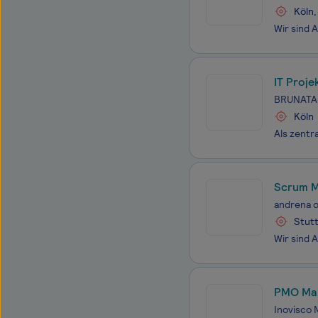
Köln,
IT Proj
BRUNATA
Köln
Scrum M
andrena o
Stutt
PMO Man
Inovisco 