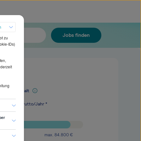
h
Jobs finden
ot zu
okie-IDs)
fen,
ederzeit
eitung
Mediangehalt
.100
€
brutto/Jahr *
ber
max.
84.800
€