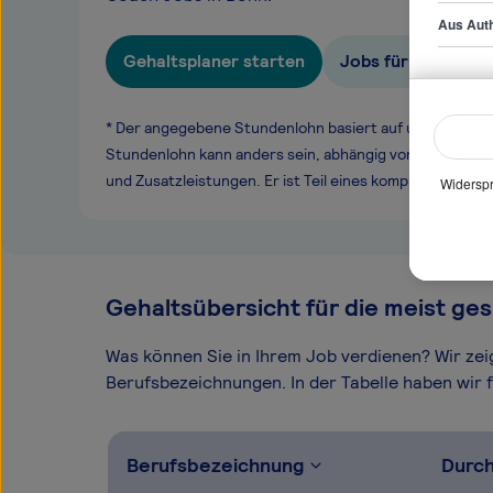
Aus Auth
Gehaltsplaner starten
Jobs für Senior Ag
* Der angegebene Stundenlohn basiert auf unseren ge
Stundenlohn kann anders sein, abhängig von Überstund
und Zusatzleistungen. Er ist Teil eines komplexen Ver
Widerspr
Gehaltsübersicht für die meist ges
Was können Sie in Ihrem Job verdienen? Wir ze
Berufsbezeichnungen. In der Tabelle haben wir fü
Berufsbezeichnung
Durch