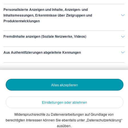
Gehaltsinformationen
Management
Ressortleiter/in
Personalisierte Anzeigen und Inhalte, Anzeigen- und
Inhaltsmessungen, Erkenntnisse über Zielgruppen und
Produktentwicklungen
Finde den Job,
Fremdinhalte anzeigen (Soziale Netzwerke, Videos)
der zu dir passt.
Aus Authentifizierungen abgeleitete Kennungen
Stepstone
Bewerbende
Alles akzeptieren
Arbeitgebende
Einstellungen oder ablehnen
Download
Widerspruchsrechte zu Datenverarbeitungen auf Grundlage von
berechtigten Interessen können Sie ebenfalls unter „Datenschutzerklärung“
The Stepstone Group GmbH © 2026
ausüben.