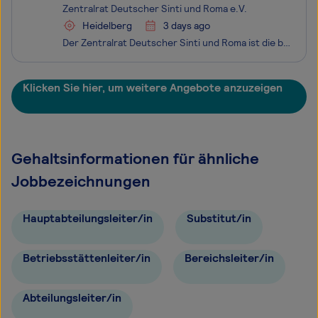
Zentralrat Deutscher Sinti und Roma e.V.
Heidelberg
3 days ago
Der Zentralrat Deutscher Sinti und Roma ist die bürgerrechtliche und politische Interessenvertretung der deutschen Sinti und Roma mit Sitz in Heidelberg und mit einer weiteren Projektstelle in Berlin. Ziel des Zentralrates ist die gleichberechtigte Teilhabe von autochthonen wie allochthonen Sinti un
Klicken Sie hier, um weitere Angebote anzuzeigen
Gehaltsinformationen für ähnliche
Jobbezeichnungen
Hauptabteilungsleiter/in
Substitut/in
Betriebsstättenleiter/in
Bereichsleiter/in
Abteilungsleiter/in