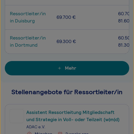
Ressortleiter/in
60.700
69.700 €
in Duisburg
81.600
Ressortleiter/in
60.500
69.300 €
in Dortmund
81.300
Mehr
Stellenangebote für Ressortleiter/in
Assistent Ressortleitung Mitgliedschaft
und Strategie in Voll- oder Teilzeit (w|m|d)
ADAC e.V.