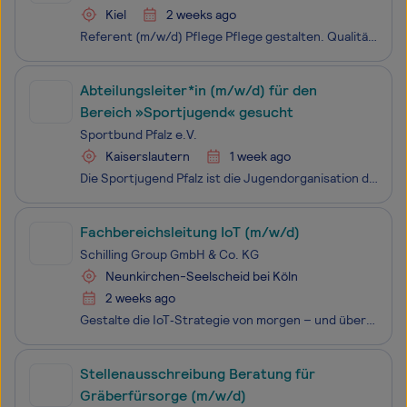
Kiel
2 weeks ago
Referent (m/w/d) Pflege Pflege gestalten. Qualität sichern. Zukunft bewegen. Standort: DRK-Landesverband Schleswig-Holstein e. V. in Kiel Startdatum: 01.10.2026 Arbeitszeit: in Teilzeit mit mind. 20 Stunden/Woche Die Stelle ist unbefristet zu besetzen. Der DRK-Landesverband Sch
Abteilungsleiter*in (m/w/d) für den
Bereich »Sportjugend« gesucht
Sportbund Pfalz e.V.
Kaiserslautern
1 week ago
Die Sportjugend Pfalz ist die Jugendorganisation des Sportbundes Pfalz und zählt mit rund 200.000 Sporttreibenden Kindern und Jugendlichen in etwa 1.950 Vereinen zu den größten Jugendverbänden der Pfalz. Die Sportjugend betreuet ihre Mitgliedsvereine sowie mehr als 60 Fachverbände. Unsere Kernaufgab
Fachbereichsleitung IoT (m/w/d)
Schilling Group GmbH & Co. KG
Neunkirchen-Seelscheid bei Köln
2 weeks ago
Gestalte die IoT‑Strategie von morgen – und übernimm Verantwortung für eines der innovativsten Wachstumsfelder unseres Unternehmens.
Stellenausschreibung Beratung für
Gräberfürsorge (m/w/d)