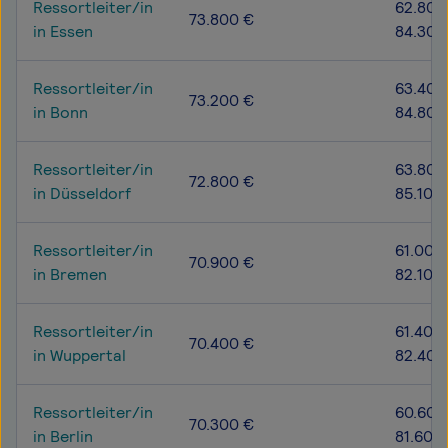
Ressortleiter/in
62.800
73.800 €
in Essen
84.300
Ressortleiter/in
63.400
73.200 €
in Bonn
84.800
Ressortleiter/in
63.800
72.800 €
in Düsseldorf
85.100
Ressortleiter/in
61.000
70.900 €
in Bremen
82.100
Ressortleiter/in
61.400 
70.400 €
in Wuppertal
82.400
Ressortleiter/in
60.600
70.300 €
in Berlin
81.600