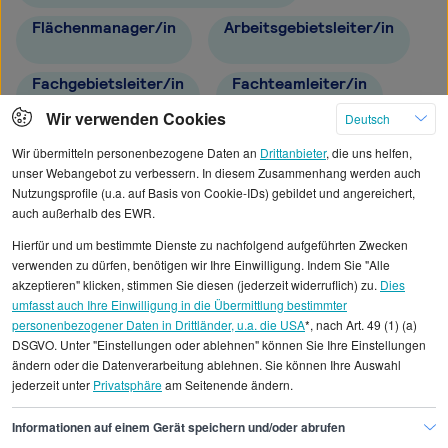
Flächenmanager/in
Arbeitsgebietsleiter/in
Fachgebietsleiter/in
Fachteamleiter/in
Wir verwenden Cookies
Deutsch
Fachbereichsleiter/in
Fachgruppenleiter/in
Wir übermitteln personenbezogene Daten an
Drittanbieter
, die uns helfen,
unser Webangebot zu verbessern. In diesem Zusammenhang werden auch
Nutzungsprofile (u.a. auf Basis von Cookie-IDs) gebildet und angereichert,
Dezernent/in
auch außerhalb des EWR.
Hierfür und um bestimmte Dienste zu nachfolgend aufgeführten Zwecken
verwenden zu dürfen, benötigen wir Ihre Einwilligung. Indem Sie "Alle
akzeptieren" klicken, stimmen Sie diesen (jederzeit widerruflich) zu.
Dies
umfasst auch Ihre Einwilligung in die Übermittlung bestimmter
Alle angezeigten Gehaltsdaten beruhen auf
personenbezogener Daten in Drittländer, u.a. die USA
*, nach Art. 49 (1) (a)
DSGVO. Unter "Einstellungen oder ablehnen" können Sie Ihre Einstellungen
statistischen Erhebungen durch StepStone. Es sind
ändern oder die Datenverarbeitung ablehnen. Sie können Ihre Auswahl
Durchschnittswerte und die Angaben können nicht
jederzeit unter
Privatsphäre
am Seitenende ändern.
einzelnen Stellenangeboten zugeordnet werden.
Informationen auf einem Gerät speichern und/oder abrufen