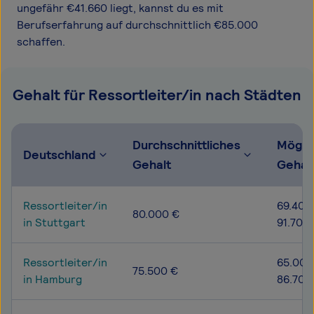
ungefähr €41.660 liegt, kannst du es mit
Berufserfahrung auf durchschnittlich €85.000
schaffen.
Gehalt für Ressortleiter/in nach Städten
Durchschnittliches
Mögli
Deutschland
Gehalt
Gehal
Ressortleiter/in
69.400
80.000 €
in Stuttgart
91.700
Ressortleiter/in
65.000
75.500 €
in Hamburg
86.700