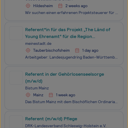
Hildesheim
2 weeks ago
Wir suchen einen erfahrenen Projektsteuerer für einen mittelständischen, inhabergeführten Bauträger in der Region Hildesheim. Das Unternehmen ist seit vielen Jahren in der Entwicklung, Planung und Umsetzung hochwertiger Wohn- und Gewerbeimmobilien tätig und begleitet Projekte über den gesamten Leben
Referent*in für das Projekt „The Länd of
Young Ehrenamt“ für die Region
Nordwürttemberg
meinestadt.de
Tauberbischofsheim
1 day ago
Arbeitgeber: Landesjugendring Baden-Württemberg e. V. Einsatzort: 97941 Tauberbischofsheim Der Landesjugendring Baden-Württemberg e.V. ist der Zusammenschluss von 32 landesweiten Jugendverbänden sowie den Stadt- und Kreisjugendringen in Baden-Württemberg. Zu seinen Auf­gaben zählt die jugendpoliti
Referent in der Gehörlosenseelsorge
(m/w/d)
Bistum Mainz
Mainz
1 week ago
Das Bistum Mainz mit dem Bischöflichen Ordinariat als zentraler Verwaltungsbehörde ist Arbeitgeber für aktuell ca. 5200 Menschen. Es erstreckt sich auf ca. 7.700 Quadratkilometer überwiegend in den Bundesländern Hessen und Rheinland-Pfalz.Im Bischöflichen Ordinariat, Dezernat Seelsorge, Bereich 2
Referent (m/w/d) Pflege
DRK-Landesverband Schleswig-Holstein e.V.