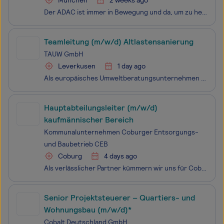
München
2 weeks ago
Der ADAC ist immer in Bewegung und da, um zu helfen - dabei decken wir die unterschiedlichsten Bereiche ab, wie z.B.: Versicherungen, Reisen und medizinische Unterstützung, rechtliche Beratung, Digitalisierung, klassische Pannenhilfe oder die Luftrettung. Wir sind da.
Teamleitung (m/w/d) Altlastensanierung
TAUW GmbH
Leverkusen
1 day ago
Als europäisches Umweltberatungsunternehmen konzentrieren wir uns in unserer täglichen Arbeit auf die Gestaltung einer nachhaltigen Lebensumwelt für uns und für künftige Generationen. Seit über 90 Jahren unterstützen und beraten mittlerweile über 1.500 TAUW-Expert:innen verschiedener Fachbereiche we
Hauptabteilungsleiter (m/w/d)
kaufmännischer Bereich
Kommunalunternehmen Coburger Entsorgungs-
und Baubetrieb CEB
Coburg
4 days ago
Als verlässlicher Partner kümmern wir uns für Coburgs Bürger um alle Aufgaben in den Bereichen Entwässerung, Kreislaufwirtschaft und Abfallentsorgung, Straßenreinigung sowie um Planung, Bau und Unterhalt von Straßen, Brücken und Gewässern. Unser Team aus rund 200 Mitarbeitenden versteht sich als Vo
Senior Projektsteuerer – Quartiers- und
Wohnungsbau (m/w/d)*
Cobalt Deutschland GmbH