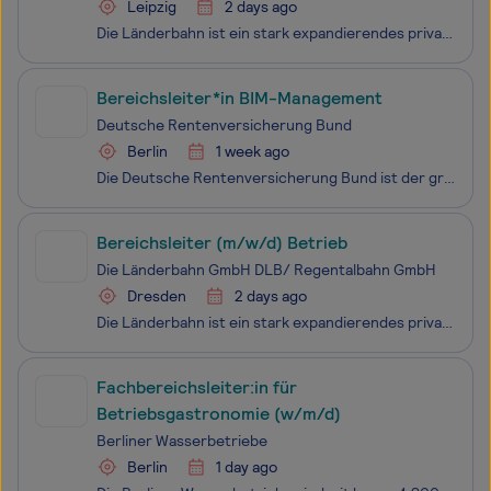
Leipzig
2 days ago
Die Länderbahn ist ein stark expandierendes privates Eisenbahnverkehrsunternehmen mit langfristigen Verkehrsverträgen in Bayern und Sachsen, Rheinland-Pfalz und Saarland. Als traditionsreiches Unternehmen begeistern wir uns gleichermaßen für Bewährtes und Neues. Dabei zählen wir sowohl auf die Erfah
Bereichsleiter*in BIM-Management
Deutsche Rentenversicherung Bund
Berlin
1 week ago
Die Deutsche Rentenversicherung Bund ist der größte deutsche Rentenversicherungsträger und damit ein Grundpfeiler der sozialen Sicherheit in Deutschland. Wir begleiten die Menschen ihr gesamtes Leben lang – vom Berufsanfang bis ins Rentenalter. 24,2 Millionen Versicherte, 10,8 Millionen Rentner*inne
Bereichsleiter (m/w/d) Betrieb
Die Länderbahn GmbH DLB/ Regentalbahn GmbH
Dresden
2 days ago
Die Länderbahn ist ein stark expandierendes privates Eisenbahnverkehrsunternehmen mit langfristigen Verkehrsverträgen in Bayern und Sachsen, Rheinland-Pfalz und Saarland. Als traditionsreiches Unternehmen begeistern wir uns gleichermaßen für Bewährtes und Neues. Dabei zählen wir sowohl auf die Erfah
Fachbereichsleiter:in für
Betriebsgastronomie (w/m/d)
Berliner Wasserbetriebe
Berlin
1 day ago