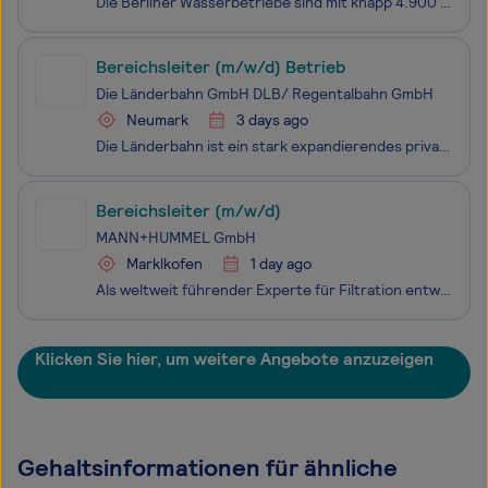
Die Berliner Wasserbetriebe sind mit knapp 4.900 Mitarbeiter:innen das größte Unternehmen der Wasser- und Abwasserbranche in Deutschland. Als Unternehmen des Landes Berlin gestalten und fördern wir die lebenswerte, moderne Metropole Berlin. Die Berliner Wasserbetriebe gelten weit über die Stadtgrenz
Bereichsleiter (m/w/d) Betrieb
Die Länderbahn GmbH DLB/ Regentalbahn GmbH
Neumark
3 days ago
Die Länderbahn ist ein stark expandierendes privates Eisenbahnverkehrsunternehmen mit langfristigen Verkehrsverträgen in Bayern und Sachsen, Rheinland-Pfalz und Saarland. Als traditionsreiches Unternehmen begeistern wir uns gleichermaßen für Bewährtes und Neues. Dabei zählen wir sowohl auf die Erfah
Bereichsleiter (m/w/d)
MANN+HUMMEL GmbH
Marklkofen
1 day ago
Als weltweit führender Experte für Filtration entwickelt MANN+HUMMEL Lösungen für Automobile, industrielle Anwendungen, saubere Luft in Innenräumen und die nachhaltige Nutzung von Wasser. Mit Teamgeist und einer offenen Kommunikationskultur arbeiten wir unentwegt an unserer Vision 'Leadership in Fil
Klicken Sie hier, um weitere Angebote anzuzeigen
Gehaltsinformationen für ähnliche