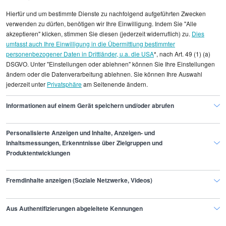
Hierfür und um bestimmte Dienste zu nachfolgend aufgeführten Zwecken
verwenden zu dürfen, benötigen wir Ihre Einwilligung. Indem Sie "Alle
akzeptieren" klicken, stimmen Sie diesen (jederzeit widerruflich) zu.
Dies
Alle angezeigten Gehaltsdaten beruhen auf
umfasst auch Ihre Einwilligung in die Übermittlung bestimmter
statistischen Erhebungen durch StepStone. Es sind
personenbezogener Daten in Drittländer, u.a. die USA
*, nach Art. 49 (1) (a)
DSGVO. Unter "Einstellungen oder ablehnen" können Sie Ihre Einstellungen
Durchschnittswerte und die Angaben können nicht
ändern oder die Datenverarbeitung ablehnen. Sie können Ihre Auswahl
einzelnen Stellenangeboten zugeordnet werden.
jederzeit unter
Privatsphäre
am Seitenende ändern.
Gehaltsinformationen
Management
Informationen auf einem Gerät speichern und/oder abrufen
Bereichsleiter/in
Personalisierte Anzeigen und Inhalte, Anzeigen- und
Inhaltsmessungen, Erkenntnisse über Zielgruppen und
Produktentwicklungen
Finde den Job,
Fremdinhalte anzeigen (Soziale Netzwerke, Videos)
der zu dir passt.
Aus Authentifizierungen abgeleitete Kennungen
Stepstone