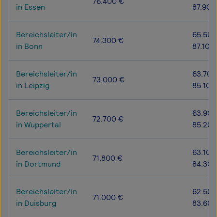
76.400 €
in Essen
87.900
Bereichsleiter/in
65.500
74.300 €
in Bonn
87.100
Bereichsleiter/in
63.700
73.000 €
in Leipzig
85.100
Bereichsleiter/in
63.900
72.700 €
in Wuppertal
85.200
Bereichsleiter/in
63.100
71.800 €
in Dortmund
84.300
Bereichsleiter/in
62.500
71.000 €
in Duisburg
83.600