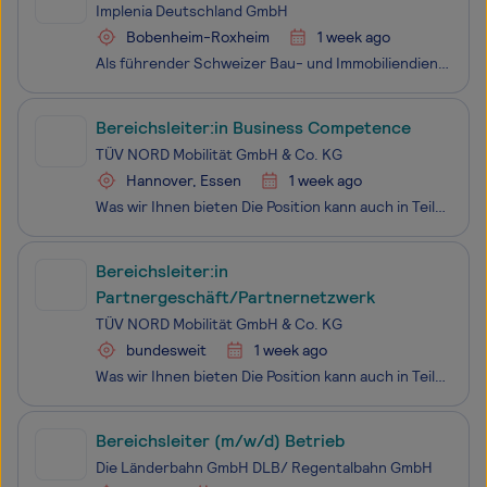
Implenia Deutschland GmbH
Bobenheim-Roxheim
1 week ago
Als führender Schweizer Bau- und Immobiliendienstleister entwickelt, realisiert und bewirtschaftet Implenia Lebensräume, Arbeitswelten und Infrastruktur für künftige Generationen in der Schweiz und in Deutschland. Zudem bietet Implenia in weiteren Märkten Tunnelbau- und damit verbundene Infrastruktu
Bereichsleiter:in Business Competence
TÜV NORD Mobilität GmbH & Co. KG
Hannover, Essen
1 week ago
Was wir Ihnen bieten Die Position kann auch in Teilzeit als Jobsharing besetzt werden Strategische Schlüsselposition mit direktem Einfluss auf die Unternehmensentwicklung Unternehmerische Verantwortung mit Gestaltungsspielraum für Produkte, Dienstleistungen, Prozesse und Innovation
Bereichsleiter:in
Partnergeschäft/Partnernetzwerk
TÜV NORD Mobilität GmbH & Co. KG
bundesweit
1 week ago
Was wir Ihnen bieten Die Position kann auch in Teilzeit als Jobsharing besetzt werden Strategische Schlüsselposition als Mitglied der Geschäftsleitung mit direktem Einfluss auf die strategische Weiterentwicklung unseres Partnergeschäfts Großer Gestaltungsspielraum fü
Bereichsleiter (m/w/d) Betrieb
Die Länderbahn GmbH DLB/ Regentalbahn GmbH