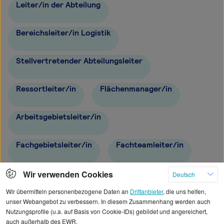
Leiter/in der Abteilung
Bereichsleiter/in Logistik
Stellvertretender Abteilungsleiter
Ressortleiter/in
Flächenmanager/in
Arbeitsgebietsleiter/in
Fachgebietsleiter/in
Fachteamleiter/in
Fachbereichsleiter/in
Fachgruppenleiter/in
Wir verwenden Cookies
Deutsch
Wir übermitteln personenbezogene Daten an
Drittanbieter
, die uns helfen,
Dezernent/in
unser Webangebot zu verbessern. In diesem Zusammenhang werden auch
Nutzungsprofile (u.a. auf Basis von Cookie-IDs) gebildet und angereichert,
auch außerhalb des EWR.