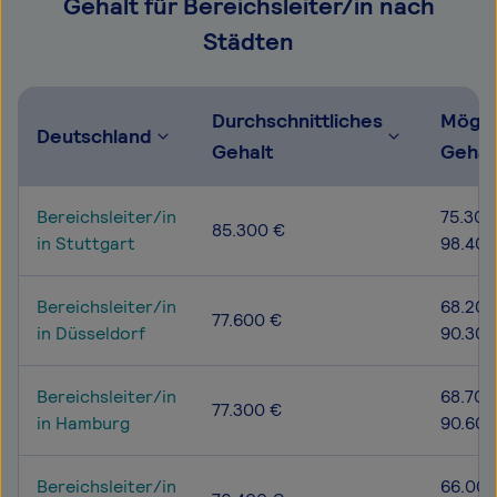
Gehalt für Bereichsleiter/in nach
Städten
Durchschnittliches
Mögli
Deutschland
Gehalt
Gehal
Bereichsleiter/in
75.300
85.300 €
in Stuttgart
98.400
Bereichsleiter/in
68.200
77.600 €
in Düsseldorf
90.300
Bereichsleiter/in
68.700
77.300 €
in Hamburg
90.600
Bereichsleiter/in
66.000