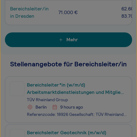
Bereichsleiter/in
62.600
71.000 €
in Dresden
83.700
Mehr
Stellenangebote für Bereichsleiter/in
Bereichsleiter*in (w/m/d)
Arbeitsmarktdienstleistungen und Mitglied
der Geschäftsleitung der TÜV Rheinland
TÜV Rheinland Group
Berlin
9 hours ago
Referenzcode: 18926 Gesellschaft: TÜV Rheinland Group Die Begeisterung für zukunftsweisende Lösungen teilen wir mit über 28.000 Menschen rund um den Globus. Bei TÜV Rheinland können Sie Ihr Wissen eigenverantwortlich einbringen und sich dabei persönlich immer weiter entwickeln. Wir sind ein Team au
Bereichsleiter Geotechnik (m/w/d)