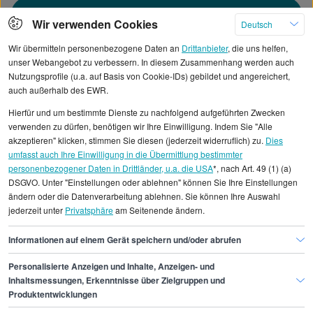
Mehr
Wir verwenden Cookies
Deutsch
Wir übermitteln personenbezogene Daten an
Drittanbieter
, die uns helfen,
unser Webangebot zu verbessern. In diesem Zusammenhang werden auch
Nutzungsprofile (u.a. auf Basis von Cookie-IDs) gebildet und angereichert,
Alle angezeigten Gehaltsdaten beruhen auf
auch außerhalb des EWR.
statistischen Erhebungen durch StepStone. Es sind
Hierfür und um bestimmte Dienste zu nachfolgend aufgeführten Zwecken
Durchschnittswerte und die Angaben können nicht
verwenden zu dürfen, benötigen wir Ihre Einwilligung. Indem Sie "Alle
einzelnen Stellenangeboten zugeordnet werden.
akzeptieren" klicken, stimmen Sie diesen (jederzeit widerruflich) zu.
Dies
umfasst auch Ihre Einwilligung in die Übermittlung bestimmter
personenbezogener Daten in Drittländer, u.a. die USA
*, nach Art. 49 (1) (a)
Gehaltsinformationen
IT
DSGVO. Unter "Einstellungen oder ablehnen" können Sie Ihre Einstellungen
Multimedia-Programmierer/in
ändern oder die Datenverarbeitung ablehnen. Sie können Ihre Auswahl
jederzeit unter
Privatsphäre
am Seitenende ändern.
Multimedia-Programmierer/in Leipzig
Informationen auf einem Gerät speichern und/oder abrufen
Personalisierte Anzeigen und Inhalte, Anzeigen- und
Finde den Job,
Inhaltsmessungen, Erkenntnisse über Zielgruppen und
Produktentwicklungen
der zu dir passt.