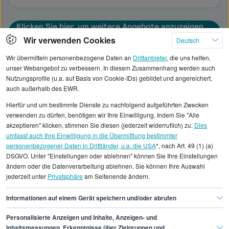
Klicken Sie hier, um weitere Angebote anzuzeigen
Wir verwenden Cookies
Deutsch
Wir übermitteln personenbezogene Daten an
Drittanbieter
, die uns helfen,
unser Webangebot zu verbessern. In diesem Zusammenhang werden auch
Nutzungsprofile (u.a. auf Basis von Cookie-IDs) gebildet und angereichert,
Alle angezeigten Gehaltsdaten beruhen auf
auch außerhalb des EWR.
statistischen Erhebungen durch StepStone. Es sind
Hierfür und um bestimmte Dienste zu nachfolgend aufgeführten Zwecken
Durchschnittswerte und die Angaben können nicht
verwenden zu dürfen, benötigen wir Ihre Einwilligung. Indem Sie "Alle
einzelnen Stellenangeboten zugeordnet werden.
akzeptieren" klicken, stimmen Sie diesen (jederzeit widerruflich) zu.
Dies
umfasst auch Ihre Einwilligung in die Übermittlung bestimmter
personenbezogener Daten in Drittländer, u.a. die USA
*, nach Art. 49 (1) (a)
Gehaltsinformationen
Personal
DSGVO. Unter "Einstellungen oder ablehnen" können Sie Ihre Einstellungen
Mitarbeiter/in Recruiting
ändern oder die Datenverarbeitung ablehnen. Sie können Ihre Auswahl
jederzeit unter
Privatsphäre
am Seitenende ändern.
Mitarbeiter/in Recruiting Bonn
Informationen auf einem Gerät speichern und/oder abrufen
Personalisierte Anzeigen und Inhalte, Anzeigen- und
Inhaltsmessungen, Erkenntnisse über Zielgruppen und