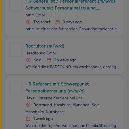
HR Generalist / Personalreferent (m/w/d)
Schwerpunkt Personalbetreuung,
Führungskräfteberatung &
rahm GmbH
Organisationsentwicklung
Troisdorf
3 days ago
rahm ist einer der führenden Gesundheitsdienstleister im Rheinland. Wir verbinden traditionelle Handwerkskunst mit Innovationen und neuen Ansätzen und gestalten gemeinsam die Gesundheitsbranche Wir bieten unseren Mitarbeitenden in allen Bereichen eine zukunftssichere und sinnstiftende Tätigkeit. P
Recruiter (m/w/d)
Headfound GmbH
Köln
2 weeks ago
Wir sind die HEADFOUND, ein wachsender, datengetriebener Personaldienstleister mit über 140 Mitarbeitenden und einem klar strukturierten, performanceorientierten Ansatz im Recruiting. In den letzten Jahren haben wir uns vom Start-up zum Scale-up entwickelt und wachsen weiterhin dynamisch.Mit diesem
HR Referent mit Schwerpunkt
Personalbetreuung (m/w/d)
Hays – Interne Karriere bei Uns
Dortmund, Hamburg, München, Köln,
Mannheim, Nürnberg
1 week ago
Wir sind die Top-Antwort auf den Fachkräftemangel. Gemeinsam mit mehr als 13.000 Mitarbeitenden in 32 Ländern bringen wir qualifizierte Talente mit Unternehmen zusammen und stärken so den Arbeitsmarkt. Das ist unsere Deutschlandaufgabe - mit der wir Menschen, Unternehmen und die Gesellschaft nachhal