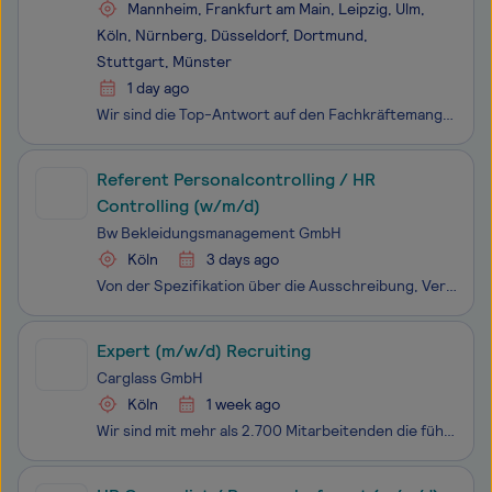
Mannheim, Frankfurt am Main, Leipzig, Ulm,
Köln, Nürnberg, Düsseldorf, Dortmund,
Stuttgart, Münster
1 day ago
Wir sind die Top-Antwort auf den Fachkräftemangel. Gemeinsam mit mehr als 13.000 Mitarbeitenden in 32 Ländern bringen wir qualifizierte Talente mit Unternehmen zusammen und stärken so den Arbeitsmarkt. Das ist unsere Deutschlandaufgabe - mit der wir Menschen, Unternehmen und die Gesellschaft nachhal
Referent Personalcontrolling / HR
Controlling (w/m/d)
Bw Bekleidungsmanagement GmbH
Köln
3 days ago
Von der Spezifikation über die Ausschreibung, Vergabe, Qualitätssicherung bis hin zur Logistik, zum Vertrieb und zur Aufbereitung verantwortet die Bw Bekleidungsmanagement GmbH (BwBM) die gesamte Wertschöpfungskette der Bundeswehr-Bekleidung - von den Schuhen bis zum Helm. Damit kleiden wir rund 250
Expert (m/w/d) Recruiting
Carglass GmbH
Köln
1 week ago
Wir sind mit mehr als 2.700 Mitarbeitenden die führenden Expert*innen für die Reparatur und den Austausch von Fahrzeugscheiben in Deutschland. Mit über 420 Service-Centern und 170 Mobilen Einheiten stehen wir für Sicherheit, Verlässlichkeit und höchste Qualitätsansprüche. Unser Carglass® Campus im S