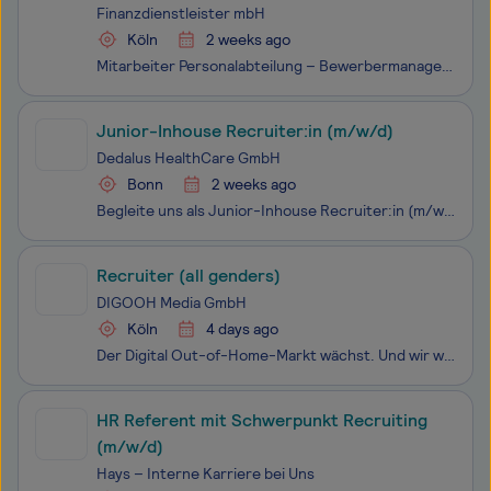
Finanzdienstleister mbH
Köln
2 weeks ago
Mitarbeiter Personalabteilung – Bewerbermanagement/Recruiting (m/w/d) Köln Teilzeit (15 – 20 Stunden) | teilweise Home-Office | zum nächstmöglichen Zeitpunkt
Junior-Inhouse Recruiter:in (m/w/d)
Dedalus HealthCare GmbH
Bonn
2 weeks ago
Begleite uns als Junior-Inhouse Recruiter:in (m/w/d) bei Dedalus, einem der weltweit führenden Unternehmen für Healthcare-Technologie, an unserem standortz in Bonn, und leiste die beste Arbeit Deiner Karriere – mit einem nachhaltigen Beitrag für eine bessere Versorgung und einen gesünderen
Recruiter (all genders)
DIGOOH Media GmbH
Köln
4 days ago
Der Digital Out-of-Home-Markt wächst. Und wir wachsen mit – am liebsten mit dir. Werde Teil von DIGOOH! Wir sind DIGOOH – wir sind Digital Out-of-Home! Gestartet 2019 sind wir heute Markführer im Bereich digitaler Screens im Premium-Lebensmitteleinzelhandel. Mit über 2.300 Standorten sind wir deuts
HR Referent mit Schwerpunkt Recruiting
(m/w/d)
Hays – Interne Karriere bei Uns