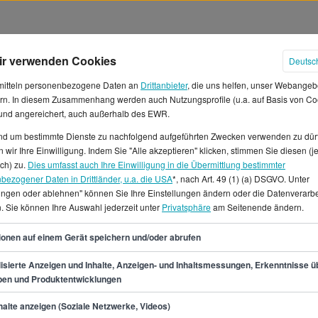
ir verwenden Cookies
Deutsc
mitteln personenbezogene Daten an
Drittanbieter
, die uns helfen, unser Webangeb
rn. In diesem Zusammenhang werden auch Nutzungsprofile (u.a. auf Basis von Co
 und angereichert, auch außerhalb des EWR.
und um bestimmte Dienste zu nachfolgend aufgeführten Zwecken verwenden zu dür
echnungslegung Gehälter in Deut
 wir Ihre Einwilligung. Indem Sie "Alle akzeptieren" klicken, stimmen Sie diesen (j
ich) zu.
Dies umfasst auch Ihre Einwilligung in die Übermittlung bestimmter
bezogener Daten in Drittländer, u.a. die USA
*, nach Art. 49 (1) (a) DSGVO. Unter
gung arbeitest, verdienst du
lungen oder ablehnen" können Sie Ihre Einstellungen ändern oder die Datenverarb
d ca. 3.558 € im Monat und im
. Sie können Ihre Auswahl jederzeit unter
Privatsphäre
am Seitenende ändern.
058 €. Das durchschnittliche
52
onatsgehalt bei 4.333 € und
ionen auf einem Gerät speichern und/oder abrufen
tarbeiter/in
isierte Anzeigen und Inhalte, Anzeigen- und Inhaltsmessungen, Erkenntnisse ü
he Anzahl an Jobangeboten in
pen und Produktentwicklungen
ndweit gibt es für den Job als
min.
42.700
€
epStone.de 3238 verfügbare
alte anzeigen (Soziale Netzwerke, Videos)