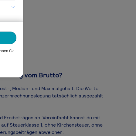
önnen Sie
bt übrig vom Brutto?
dest-, Median- und Maximal­gehalt. Die Werte
Konzernrechnungslegung tatsächlich ausgezahlt
d Freibeträgen ab. Vereinfacht kannst du mit
 auf Steuerklasse 1, ohne Kirchensteuer, ohne
cherungsbeiträgen abweichen.