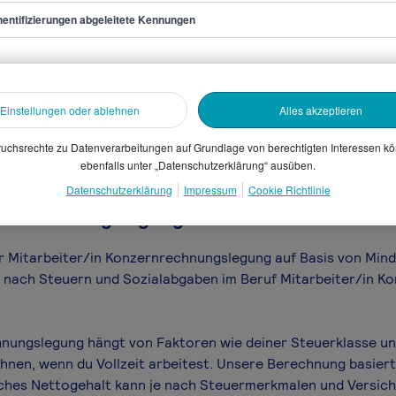
entifizierungen abgeleitete Kennungen
ter/in Konzernrechnungslegung
sammelten Daten. Dein
Einstellungen oder ablehnen
Alles akzeptieren
en, Branche, Selbstständigkeit
uchsrechte zu Datenverarbeitungen auf Grundlage von berechtigten Interessen k
gütungssystems.
ebenfalls unter „Datenschutzerklärung“ ausüben.
Datenschutzerklärung
Impressum
Cookie Richtlinie
ernrechnungslegung Gehalt netto - was blei
für Mitarbeiter/in Konzernrechnungslegung auf Basis von Min
iel nach Steuern und Sozialabgaben im Beruf Mitarbeiter/in 
hnungslegung hängt von Faktoren wie deiner Steuerklasse un
hnen, wenn du Vollzeit arbeitest. Unsere Berechnung basiert
hliches Nettogehalt kann je nach Steuermerkmalen und Versi