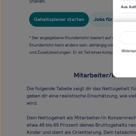
Stellen.
Aus Auth
Gehaltsplaner starten
Jobs für Mitarbei
* Der angegebene Stundenlohn basiert auf unseren ge
Stundenlohn kann anders sein, abhängig von Überstund
Widerspr
und Zusatzleistungen. Er ist Teil eines komplexen Ver
Mitarbeiter/in Konz
Die folgende Tabelle zeigt dir das Netto­gehalt 
geben dir eine realistische Einschätzung, wie v
wird.
Dein Nettogehalt als Mitarbeiter/in Konzernrec
etwa 48 bis 65 Prozent deines Bruttogehalts rec
Kinder und dient als Orientierung. Dein tatsäc