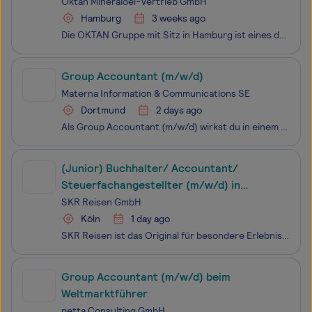
Oktan Mineraloel-Vertrieb GmbH
Hamburg
3 weeks ago
Die OKTAN Gruppe mit Sitz in Hamburg ist eines der führenden deutschen Mineralölhandelshäuser. Unsere Unabhängigkeit und unsere Marktpräsenz als großer Einkäufer versetzen uns in die Lage, unsere Kunden in ganz Deutschland flexibel, zu optimalen Konditionen mit Kraftstoffen und Heizöl zu versorgen.
Group Accountant (m/w/d)
Materna Information & Communications SE
Dortmund
2 days ago
Als Group Accountant (m/w/d) wirkst du in einem erfahrenen Finance-Team der Materna SE mit und stellst die fristgerechte Erstellung der Abschlüsse der Materna-Gesellschaften sicher. Darüber hinaus unterstützt du aktiv Sonderprojekte, beispielsweise bei der Entwicklung von Bilanzierungsrich
(Junior) Buchhalter/ Accountant/
Steuerfachangestellter (m/w/d) in
Voll-/Teilzeit
SKR Reisen GmbH
Köln
1 day ago
SKR Reisen ist das Original für besondere Erlebnisreisen in kleinen Gruppen – weltweit. Wir schenken unseren Gästen außergewöhnliche Reiseerlebnisse und bewirken dadurch ein anhaltend starkes Unternehmenswachstum. WILLKOMMEN im Buchhaltungs-Team Als (Junior) Accountant/ Buchhalter (m/w/d) trägst du
Group Accountant (m/w/d) beim
Weltmarktführer
petta Consulting GmbH