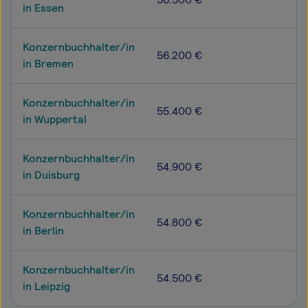
in Essen
6
Konzernbuchhalter/in
4
56.200 €
in Bremen
6
Konzernbuchhalter/in
4
55.400 €
in Wuppertal
6
Konzernbuchhalter/in
4
54.900 €
in Duisburg
6
Konzernbuchhalter/in
4
54.800 €
in Berlin
6
Konzernbuchhalter/in
4
54.500 €
in Leipzig
6