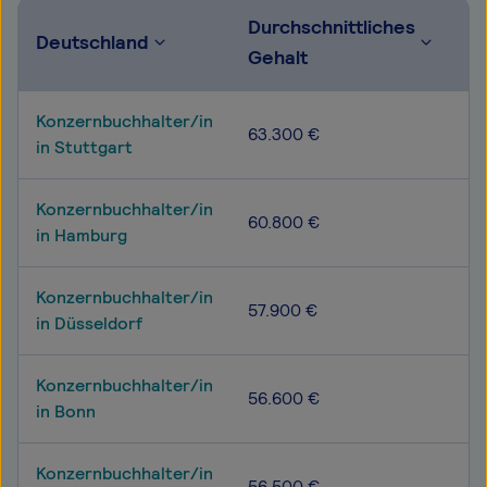
Durchschnittliches
M
Deutschland
Gehalt
G
Konzernbuchhalter/in
5
63.300 €
in Stuttgart
7
Konzernbuchhalter/in
5
60.800 €
in Hamburg
7
Konzernbuchhalter/in
4
57.900 €
in Düsseldorf
6
Konzernbuchhalter/in
4
56.600 €
in Bonn
6
Konzernbuchhalter/in
4
56.500 €