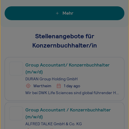
Mehr
Stellenangebote für
Konzernbuchhalter/in
Group Accountant/ Konzernbuchhalter
(m/w/d)
DURAN Group Holding GmbH
Wertheim
1 day ago
Wir bei DWK Life Sciences sind global führender Hersteller von Laborglas, hitzebeständigen Consumer Glasprodukten und Verpackungs- und Aufbewahrungslösungen für ein breites Spektrum an wissenschaftlichen und technischen Anwendungen. Die Marken DURAN®, WHEATON® und KIMBLE® stehen für hochwertige, sic
Group Accountant / Konzernbuchhalter
(m/w/d)
ALFRED TALKE GmbH & Co. KG