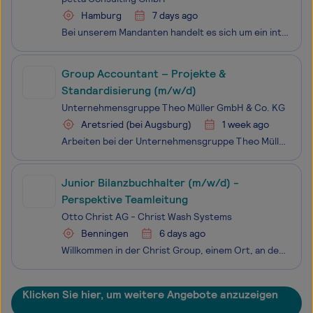
Hamburg
7 days ago
Bei unserem Mandanten handelt es sich um ein international sehr aktives, modernes und doch auch von Tradition getragenes, Unternehmen mit langjähriger Marktetablierung. Der erfolgreiche Player in seiner Branche verbindet gewachsene Strukturen mit einem modernen, professionellen Selbstverständnis und
Group Accountant – Projekte &
Standardisierung (m/w/d)
Unternehmensgruppe Theo Müller GmbH & Co. KG
Aretsried (bei Augsburg)
1 week ago
Arbeiten bei der Unternehmensgruppe Theo Müller bedeutet, Teil eines regional verwurzelten Familienunternehmens und international wachsenden Konzerns im Bereich Food und Logistics zu sein. Mit bekannten Marken in den Geschäftsbereichen Molkerei, Fisch & Feinkost, Saucen und Dressings, einem eige
Junior Bilanzbuchhalter (m/w/d) -
Perspektive Teamleitung
Otto Christ AG - Christ Wash Systems
Benningen
6 days ago
Willkommen in der Christ Group, einem Ort, an dem Innovation und persönliche Entwicklung gefördert werden. Als wachsendes Unternehmen sind wir stets auf der Suche nach motivierten und engagierten Mitarbeiter:innen, die gemeinsam mit uns erfolgreich sein möchten. Als innovatives und zukunftsorientie
Klicken Sie hier, um weitere Angebote anzuzeigen