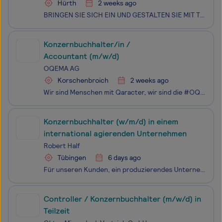
Hürth
2 weeks ago
BRINGEN SIE SICH EIN UND GESTALTEN SIE MIT TALKE: always a smart move Wir bei TALKE haben die Vision, Lösungspartner Nummer 1 für die Welt der Chemie zu sein und Standards in der Logistik zu setzen. Sie haben erste Erfahrungen im Konzernrechnungswesen oder in der Wirtschaftsprüfung gesammelt und möc
Konzernbuchhalter/in /
Accountant (m/w/d)
OQEMA AG
Korschenbroich
2 weeks ago
Wir sind Menschen mit Qaracter, wir sind die #OQEMAfamily. OQEMA gehört zu den Top-5-Unternehmen in der europäischen Chemiedistribution: 1.600 Mitarbeitende, 25 Länder, ein Netzwerk aus spezialisierten Fachleuten, die täglich daran arbeiten, chemische Industrie und Kunden intelligent zu verbinden.
Konzernbuchhalter (w/m/d) in einem
international agierenden Unternehmen
Robert Half
Tübingen
6 days ago
Für unseren Kunden, ein produzierendes Unternehmen mit Sitz in der Region Tübingen, suchen wir zum nächstmöglichen Zeitpunkt einen Konzernbuchhalter (w/m/d).Bei der Position handelt es sich um eine direkte Festanstellung bei unserem Kunden. Die Betreuung und Vermittlung sowie alle unsere weiteren Se
Controller / Konzernbuchhalter (m/w/d) in
Teilzeit