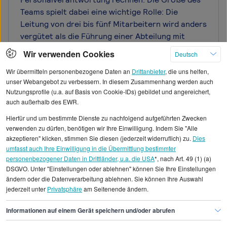
Teams spielt dabei eine wichtige Rolle: Die
Leitung von drei bis fünf Mitarbeitern wird anders
vergütet als die Führung einer Abteilung mit
zwanzig Beschäftigten. Konzernbuchhalter mit
Wir verwenden Cookies
Deutsch
Budget- und Strategieverantwortung erreichen
Wir übermitteln personenbezogene Daten an
Drittanbieter
, die uns helfen,
häufig Gehälter im oberen fünfstelligen bis
unser Webangebot zu verbessern. In diesem Zusammenhang werden auch
niedrigen sechsstelligen Bereich. Auch
Nutzungsprofile (u.a. auf Basis von Cookie-IDs) gebildet und angereichert,
disziplinarische Führung wird besser vergütet als
auch außerhalb des EWR.
rein fachliche Anleitung. Für karriereorientierte
Hierfür und um bestimmte Dienste zu nachfolgend aufgeführten Zwecken
Konzernbuchhalter ist der Schritt in
verwenden zu dürfen, benötigen wir Ihre Einwilligung. Indem Sie "Alle
Führungspositionen daher nicht nur inhaltlich,
akzeptieren" klicken, stimmen Sie diesen (jederzeit widerruflich) zu.
Dies
sondern auch finanziell attraktiv. Entsprechende
umfasst auch Ihre Einwilligung in die Übermittlung bestimmter
Weiterbildungen in Leadership und
personenbezogener Daten in Drittländer, u.a. die USA
*, nach Art. 49 (1) (a)
DSGVO. Unter "Einstellungen oder ablehnen" können Sie Ihre Einstellungen
Personalführung können diesen Karriereschritt
ändern oder die Datenverarbeitung ablehnen. Sie können Ihre Auswahl
unterstützen.
jederzeit unter
Privatsphäre
am Seitenende ändern.
Informationen auf einem Gerät speichern und/oder abrufen