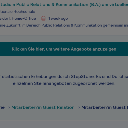
tudium Public Relations & Kommunikation (B.A.) am virtuell
H
ationale Hochschule
eldorf, Home-Office
1 week ago
Klicken Sie hier, um weitere Angebote anzuzeigen
f statistischen Erhebungen durch StepStone. Es sind Durchs
einzelnen Stellenangeboten zugeordnet werden.
rie
Mitarbeiter/in Guest Relation
Mitarbeiter/in Guest