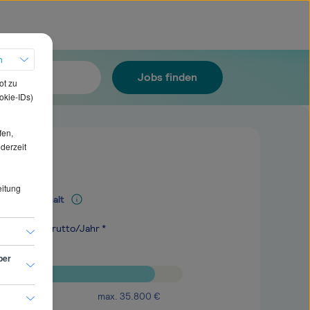
h
Jobs finden
ot zu
okie-IDs)
fen,
ederzeit
eitung
Mediangehalt
.100
€
brutto/Jahr *
ber
max.
35.800
€