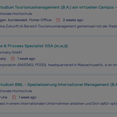
Studium Tourismusmanagement (B.A.) am virtuellen Campus -
arlsruhe GmbH
ationale Hochschule
ngen, bundesweit, Home-Office
2 weeks ago
e & Process Specialist GSA (m,w,d)
Germany GmbH
any
1 week ago
Studium BWL - Spezialisierung International Management (B
ationale Hochschule
sruhe
1 week ago