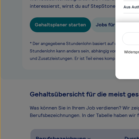
interessierst, wirst du auf StepStone.de ebenfal
Aus Auth
Gehaltsplaner starten
Jobs für Mitarbeit
* Der angegebene Stundenlohn basiert auf unseren ge
Stundenlohn kann anders sein, abhängig von Überstund
Widerspr
und Zusatzleistungen. Er ist Teil eines komplexen Ver
Gehaltsübersicht für die meist ges
Was können Sie in Ihrem Job verdienen? Wir ze
Berufsbezeichnungen. In der Tabelle haben wir fü
Berufsbezeichnung
Durch