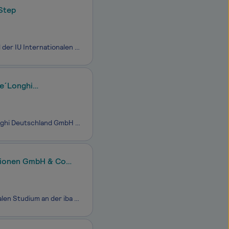
 Step
Starte Deine Zukunft im Bereich Soziale Arbeit gemeinsam mit STEP BY STEP und der IU Internationalen Hochschule (IU). Im Dualen myStudium – akkreditiert als duales Fernstudium - sammelst Du Deine Praxiserfahrung im Unternehmen und lernst die Theorie zu 100 % virtuell, ergänzt durch optiona
De´Longhi
Starte Deine Zukunft im Bereich Logistikmanagement gemeinsam mit der De´Longhi Deutschland GmbH und der IU Internationalen Hochschule (IU). Im Dualen Studium verbindest Du praktische Arbeit im Unternehmen mit Lehrveranstaltungen an zwei Tagen pro Woche am Campus. Interaktive Lehrmater
tionen GmbH & Co.
Du willst studieren und gleichzeitig praktische Erfahrung sammeln? Mit einem dualen Studium an der iba bist du da genau richtig. Die iba | Internationale Berufsakademie ist Deutschlands größte staatlich anerkannte Berufsakademie. Als Tochtergesellschaft der F+U Unternehmensgruppe, einer Bildungsträ