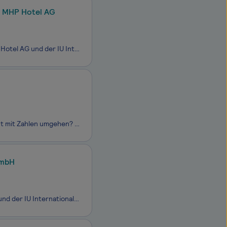
- MHP Hotel AG
Starte Deine Zukunft im Bereich Tourismusmanagement gemeinsam mit der MHP Hotel AG und der IU Internationalen Hochschule (IU). Im Dualen myStudium – akkreditiert als duales Fernstudium - sammelst Du Deine Praxiserfahrung im Unternehmen und lernst die Theorie zu 100 % virtuell, ergänzt durch optional
Du interessierst Dich für betriebswirtschaftliche Zusammenhänge und kannst gut mit Zahlen umgehen? Dann bewirb Dich für ein Duales Studium in Betriebswirtschaftslehre Du kannst im April oder im Oktober starten – direkt am Campus vor Ort oder ganz flexibel virtuell. Deine Praxisphasen absolvier
GmbH
Starte Deine Zukunft im Bereich Marketing gemeinsam mit der AGROLAB GmbH und der IU Internationalen Hochschule (IU). Im Dualen myStudium – akkreditiert als duales Fernstudium - sammelst Du Deine Praxiserfahrung im Unternehmen und lernst die Theorie zu 100 % virtuell, ergänzt durch optionale digitale