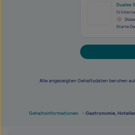
Duales S
IO Gmb
IU Intern
Düss
Alle angezeigten Gehaltsdaten beruhen au
Gehaltsinformationen
Gastronomie, Hotelle