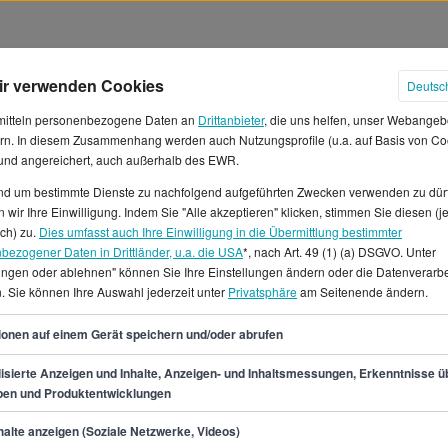
ir verwenden Cookies
Deutsc
mitteln personenbezogene Daten an
Drittanbieter
, die uns helfen, unser Webangeb
rn. In diesem Zusammenhang werden auch Nutzungsprofile (u.a. auf Basis von Co
 und angereichert, auch außerhalb des EWR.
und um bestimmte Dienste zu nachfolgend aufgeführten Zwecken verwenden zu dür
 wir Ihre Einwilligung. Indem Sie "Alle akzeptieren" klicken, stimmen Sie diesen (j
ation Gehälter in Bochum
ich) zu.
Dies umfasst auch Ihre Einwilligung in die Übermittlung bestimmter
bezogener Daten in Drittländer, u.a. die USA
*, nach Art. 49 (1) (a) DSGVO. Unter
lungen oder ablehnen" können Sie Ihre Einstellungen ändern oder die Datenverarb
und willst in Bochum arbeiten?
. Sie können Ihre Auswahl jederzeit unter
Privatsphäre
am Seitenende ändern.
ohn 11 € sind durchaus
chnittsgehalt von rund 32.100
32
ionen auf einem Gerät speichern und/oder abrufen
liegt, und die Untergrenze bei
nzeigen für den Beruf
isierte Anzeigen und Inhalte, Anzeigen- und Inhaltsmessungen, Erkenntnisse ü
pen und Produktentwicklungen
n.Wenn du dich außer
ka, bzw.
min.
27.700
€
alte anzeigen (Soziale Netzwerke, Videos)
uest Relation in Bochum