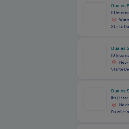
Duales S
IU Intern
Worm
Duales 
Deutsc
IU Intern
Neu-
Duales 
KG als S
iba | Int
Heide