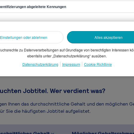
ls fündig.
entifizierungen abgeleitete Kennungen
er/in Guest Relation
Einstellungen oder ablehnen
Alles akzeptieren
sammelten Daten. Dein
en, Branche, Selbstständigkeit
uchsrechte zu Datenverarbeitungen auf Grundlage von berechtigten Interessen k
ebenfalls unter „Datenschutzerklärung“ ausüben.
gütungssystems.
Datenschutzerklärung
Impressum
Cookie Richtlinie
uchten Jobtitel. Wer verdient was?
igen Ihnen das durchschnittliche Gehalt und den möglichen 
r Sie die häufigsten Jobtitel aufgelistet.
schnittliches Gehalt
Möglicher Gehaltsrahme