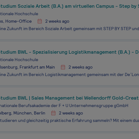
tudium Soziale Arbeit (B.A.) am virtuellen Campus - Step by
ationale Hochschule
s, Home-Office
2 weeks ago
Studium BWL - Spezialisierung Logistikmanagement (B.A.) - 
hland GmbH
ationale Hochschule
Isenburg, Frankfurt am Main
2 weeks ago
Studium BWL | Sales Management bei Wellendorff Gold-Crea
ales Trainee (m/w/d)
ernationale Berufsakademie der F + U Unternehmensgruppe gGmbH
lberg, München, Berlin
2 weeks ago