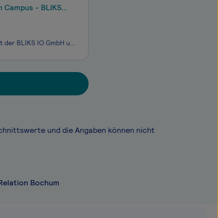
en Campus - BLIKS
Starte Deine Zukunft im Bereich Public Relations & Kommunikation gemeinsam mit der BLIKS IO GmbH und der IU Internationalen Hochschule (IU). Im Dualen myStudium – akkreditiert als duales Fernstudium - sammelst Du Deine Praxiserfahrung im Unternehmen und lernst die Theorie zu 100 % virt
chnittswerte und die Angaben können nicht
 Relation Bochum