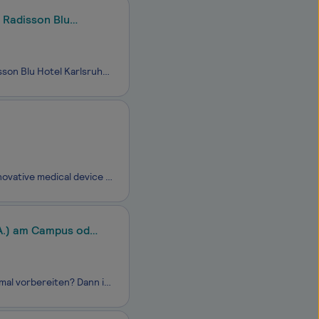
 Radisson Blu
Starte Deine Zukunft im Bereich Tourismusmanagement gemeinsam mit der Radisson Blu Hotel Karlsruhe GmbH und der IU Internationalen Hochschule (IU). Im Dualen myStudium – akkreditiert als duales Fernstudium - sammelst Du Deine Praxiserfahrung im Unternehmen und lernst die Theorie zu 100 % virtuell, e
Insulet Corporation (NASDAQ: PODD), headquartered in Massachusetts, is an innovative medical device company dedicated to simplifying life for people with diabetes and other conditions through its Omnipod product platform. The Omnipod Insulin Management System provides a unique alternative to traditi
.A.) am Campus oder
Du möchtest in einem internationalen Unternehmen arbeiten und Dich dafür optimal vorbereiten? Dann ist der Duale Studiengang BWL - Spezialisierung International Management genau das Richtige für Dich. Du wirst alle wichtigen betriebswirtschaftlichen Kenntnisse erlernen und erhältst notwendige Werkze