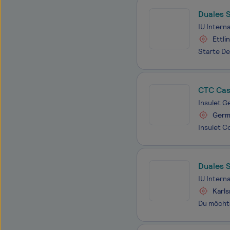
Duales 
Hotel K
IU Intern
Ettli
CTC Cas
Insulet 
Germ
Duales 
virtuell
IU Intern
Karl