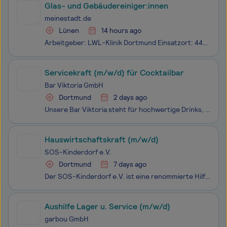
Glas- und Gebäudereiniger:innen
meinestadt.de
Lünen
14 hours ago
Arbeitgeber: LWL-Klinik Dortmund Einsatzort: 44532 Lünen Bereichern Sie unser Team als Glas- und Gebäudereiniger:innen für die LWL-Klinik für Forensische Psychiatrie (Lippeklinik) Lünen Lünen | Vollzeit, Teilzeit | Unbefristet | zum 01.01.2027 Erleben Sie echte Unterstützung und Zusammenhalt
Servicekraft (m/w/d) für Cocktailbar
Bar Viktoria GmbH
Dortmund
2 days ago
Unsere Bar Viktoria steht für hochwertige Drinks, stilvolles Ambiente und herzlichen Service. Wir bieten unseren Gästen kreative Cocktails, gute Musik und ein entspanntes Umfeld zum Wohlfühlen. Zur Verstärkung unseres Teams suchen wir eine engagierte Servicekraft (m/w/d), die mit Leidenschaft und gu
Hauswirtschaftskraft (m/w/d)
SOS-Kinderdorf e.V.
Dortmund
7 days ago
Der SOS-Kinderdorf e.V. ist eine renommierte Hilfsorganisation und ein freier, gemeinnütziger Träger der Kinder- und Jugendhilfe mit 38 Einrichtungen im gesamten Bundesgebiet und rund 5.200 Mitarbeiterinnen und Mitarbeitern.Das SOS-Kinderdorf Dortmund ist ein wachsender Verbund stationärer und ambul
Aushilfe Lager u. Service (m/w/d)
garbou GmbH