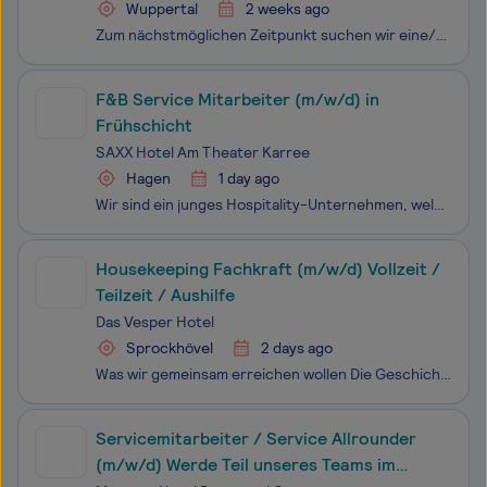
Wuppertal
2 weeks ago
Zum nächstmöglichen Zeitpunkt suchen wir eine/n Minijobber/in, für unser Lager & den technischen Service in Wuppertal Vohwinkel. Gearbeitet wird nach Absprache tagsüber zwischen 9 bis 16 Uhr.Unser Unternehmen ist seit 10 Jahren im internationalen Handel tätig. Unser Schwerpunkt liegt auf der Entwick
F&B Service Mitarbeiter (m/w/d) in
Frühschicht
SAXX Hotel Am Theater Karree
Hagen
1 day ago
Wir sind ein junges Hospitality-Unternehmen, welches sich mit großer Liebe zur Hotellerie und als Gastgeber mit Herz präsentiert. Mit unserem neu gegründeten Unternehmen setzen wir anspruchsvolle Projekte in ganz Deutschland um. So betreiben wir bereits drei SAXX Apartments Häuser in Hagen und Leipz
Housekeeping Fachkraft (m/w/d) Vollzeit /
Teilzeit / Aushilfe
Das Vesper Hotel
Sprockhövel
2 days ago
Was wir gemeinsam erreichen wollen Die Geschichte des Vesper Hotels ist eine Geschichte des Wandels. Seitdem der erste Golfplatz Ende der Siebziger Jahre angelegt wurde, sind nach und nach ein inhabergeführtes Privathotel mit 70 Zimmern, sieben flexible Tagungs-und Veranstaltungsräume für bis zu 440
Servicemitarbeiter / Service Allrounder
(m/w/d) Werde Teil unseres Teams im