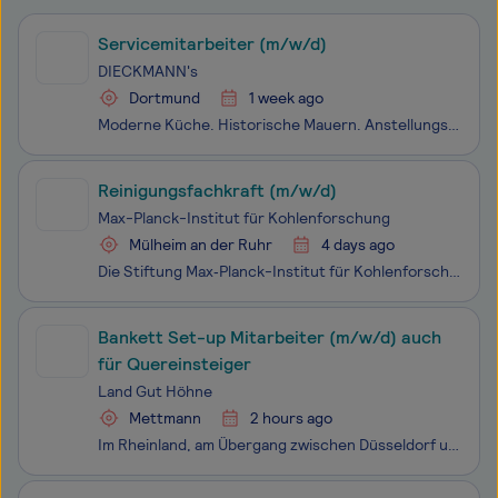
Servicemitarbeiter (m/w/d)
DIECKMANN's
Dortmund
1 week ago
Moderne Küche. Historische Mauern. Anstellungsart: Vollzeit, Teilzeit
Reinigungsfachkraft (m/w/d)
Max-Planck-Institut für Kohlenforschung
Mülheim an der Ruhr
4 days ago
Die Stiftung Max‑Planck-Institut für Kohlenforschung in Mülheim an der Ruhr ist eine über 100 Jahre alte renommierte Forschungs­institution, die in ihrer Geschichte bereits zwei Nobelpreise erhalten hat. Das Institut beschäftigt sich mit der Grundlagen­forschung auf dem Gebiet der Katalyse, mit
Bankett Set-up Mitarbeiter (m/w/d) auch
für Quereinsteiger
Land Gut Höhne
Mettmann
2 hours ago
Im Rheinland, am Übergang zwischen Düsseldorf und Mettmann, nahe dem Neandertal liegt Land Gut Höhne. Das Bio-Hotel ist mit 135 Zimmern, 16 Veranstaltungsräumen, dem Gutshof-Restaurant und der Neandertal Therme in einen naturbelassenen Park eingebettet. Die Nähe zur A3, zu Großstätten und zum Flugha