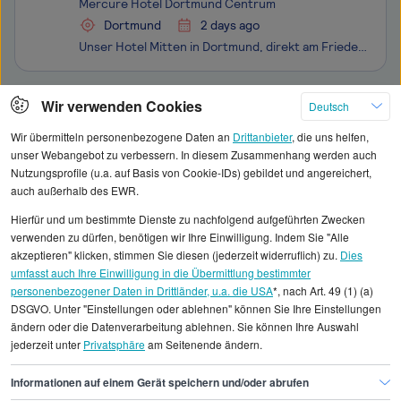
Mercure Hotel Dortmund Centrum
Mercure Hotel Dortmund Centrum
Dortmund
2 days ago
Unser Hotel Mitten in Dortmund, direkt am Friedensplatz: Das Mercure Hotel Dortmund Centrum ist ein 4-Sterne-Hotel mit zentraler Lage, moderner Ausstattung und einem Team, das Gastfreundschaft wirklich lebt. Unsere Gäste kommen zu uns für Geschäftsreisen, Städtetrips, Tagungen und Veranstaltungen –
Klicken Sie hier, um weitere Angebote anzuzeigen
Wir verwenden Cookies
Deutsch
Wir übermitteln personenbezogene Daten an
Drittanbieter
, die uns helfen,
unser Webangebot zu verbessern. In diesem Zusammenhang werden auch
Nutzungsprofile (u.a. auf Basis von Cookie-IDs) gebildet und angereichert,
auch außerhalb des EWR.
Alle angezeigten Gehaltsdaten beruhen auf
Hierfür und um bestimmte Dienste zu nachfolgend aufgeführten Zwecken
statistischen Erhebungen durch StepStone. Es sind
verwenden zu dürfen, benötigen wir Ihre Einwilligung. Indem Sie "Alle
Durchschnittswerte und die Angaben können nicht
akzeptieren" klicken, stimmen Sie diesen (jederzeit widerruflich) zu.
Dies
umfasst auch Ihre Einwilligung in die Übermittlung bestimmter
einzelnen Stellenangeboten zugeordnet werden.
personenbezogener Daten in Drittländer, u.a. die USA
*, nach Art. 49 (1) (a)
DSGVO. Unter "Einstellungen oder ablehnen" können Sie Ihre Einstellungen
Gehaltsinformationen
Gastronomie, Hotellerie
ändern oder die Datenverarbeitung ablehnen. Sie können Ihre Auswahl
jederzeit unter
Privatsphäre
am Seitenende ändern.
Bellboy
Bellboy Bochum
Informationen auf einem Gerät speichern und/oder abrufen