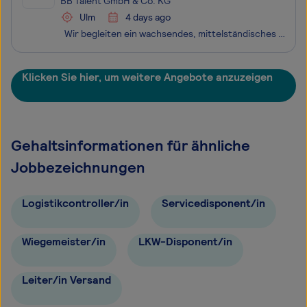
BB Talent GmbH & Co. KG
Ulm
4 days ago
Wir begleiten ein wachsendes, mittelständisches Unternehmen bei der Besetzung einer zentralen Führungsposition in der Lagerlogistik. Am neuen Unternehmensstandort in Ulm übernimmst du als Teamleiter (m/w/d) Logistik die operative Verantwortung für Wareneingang, Lager, Versand, Tourenpla
Klicken Sie hier, um weitere Angebote anzuzeigen
Gehaltsinformationen für ähnliche
Jobbezeichnungen
Logistikcontroller/in
Servicedisponent/in
Wiegemeister/in
LKW-Disponent/in
Leiter/in Versand