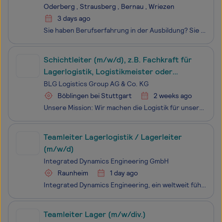
Wirtschaftspädagogin / Fachwirt*in /
Oderberg , Strausberg , Bernau , Wriezen
Betriebswirt*in ..)
3 days ago
Sie haben Berufserfahrung in der Ausbildung? Sie sind engagiert und haben Freude an der Arbeit mit Jugendlichen? Dann sind Sie bei uns richtig. Zur Ergänzung unseres Teams suchen wir Sie. Sie leiten unsere Teilnehmenden fachlich an und sind erster Ansprechpartner für unsere jungen Menschen. Wi
Schichtleiter (m/w/d), z.B. Fachkraft für
Lagerlogistik, Logistikmeister oder
Industriekaufmann (m/w/d)
BLG Logistics Group AG & Co. KG
Böblingen bei Stuttgart
2 weeks ago
Unsere Mission: Wir machen die Logistik für unsere Kunden einfacher und damit die Kunden im Markt erfolgreicher. Unser Grundsatz: Wir sind ein dynamisches Unternehmen mit einer großen Vergangenheit, einer erfolgreichen Gegenwart und einer starken Zukunft. Unser Versprechen: Ihr Einstieg bei BLG LOGI
Teamleiter Lagerlogistik / Lagerleiter
(m/w/d)
Integrated Dynamics Engineering GmbH
Raunheim
1 day ago
Integrated Dynamics Engineering, ein weltweit führender Akteur im Bereich Halbleitertechnologie, ist stolz darauf seit 2008 ein Teil des niederländischen Konzerns Aalberts zu sein. Mit rund 200 Mitarbeitern an unseren Standorten in Raunheim und den USA, fokussieren wir uns auf die Entwicklung und Pr
Teamleiter Lager (m/w/div.)