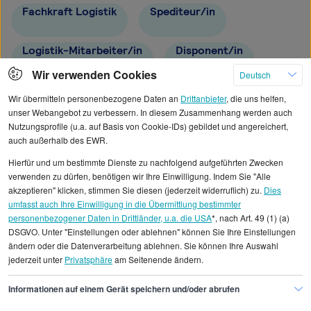
Fachkraft Logistik
Spediteur/in
Logistik-Mitarbeiter/in
Disponent/in
Wir verwenden Cookies
Deutsch
Teamleiter/in Logistik
Wir übermitteln personenbezogene Daten an
Drittanbieter
, die uns helfen,
unser Webangebot zu verbessern. In diesem Zusammenhang werden auch
Nutzungsprofile (u.a. auf Basis von Cookie-IDs) gebildet und angereichert,
Exportkaufmann/frau
Logistik-Assistent/in
auch außerhalb des EWR.
Hierfür und um bestimmte Dienste zu nachfolgend aufgeführten Zwecken
verwenden zu dürfen, benötigen wir Ihre Einwilligung. Indem Sie "Alle
akzeptieren" klicken, stimmen Sie diesen (jederzeit widerruflich) zu.
Dies
umfasst auch Ihre Einwilligung in die Übermittlung bestimmter
Alle angezeigten Gehaltsdaten beruhen auf
personenbezogener Daten in Drittländer, u.a. die USA
*, nach Art. 49 (1) (a)
DSGVO. Unter "Einstellungen oder ablehnen" können Sie Ihre Einstellungen
statistischen Erhebungen durch StepStone. Es sind
ändern oder die Datenverarbeitung ablehnen. Sie können Ihre Auswahl
Durchschnittswerte und die Angaben können nicht
jederzeit unter
Privatsphäre
am Seitenende ändern.
einzelnen Stellenangeboten zugeordnet werden.
Informationen auf einem Gerät speichern und/oder abrufen
Gehaltsinformationen
Logistik
Logistikmeister/in