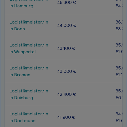
45.300 €
in Hamburg
54.3
Logistikmeister/in
36.70
44.000 €
in Bonn
53.3
Logistikmeister/in
35.50
43.100 €
in Wuppertal
51.90
Logistikmeister/in
35.60
43.000 €
in Bremen
51.10
Logistikmeister/in
35.00
42.400 €
in Duisburg
50.7
Logistikmeister/in
34.90
41.900 €
in Dortmund
51.00