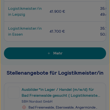
Logistikmeister/in
35.00
41.900 €
in Leipzig
49.4
Logistikmeister/in
35.10
41.700 €
in Essen
50.3
Mehr
Stellenangebote für Logistikmeister/in
Ausbilder*in Lager / Handel (m/w/d) für
Bad Freienwalde gesucht ( Logistikmeister
/ Fachlagerist / Kaufmann / Kauffrau /
SBH Nordost GmbH
Wirtschaftspädagoge /
Bad Freienwalde, Eberswalde, Angermünde ,