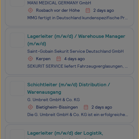
MANI MEDICAL GERMANY GmbH
Rosbach vor der Höhe
2 days ago
MMG fertigt in Deutschland kundenspezifische Premium-Materialien für Zahnärzte. Unser professionelles Team aus Chemikern, Kaufleuten, Laboranten und Chemikanten steht für Qualität und Zuverlässigkeit. Wir haben mehr als 40 Jahre Erfahrung in der Herstellung von Dentalmaterialien. Für unsere Abteilun
Lagerleiter (m/w/d) / Warehouse Manager
(m/w/d)
Saint-Gobain Sekurit Service Deutschland GmbH
Kerpen
4 days ago
SEKURIT SERVICE liefert Fahrzeugverglasungen, verwandte Produkte und Dienstleistungen im Ersatzteilemarkt für Fahrzeugverglasungen. Unsere Produkte stammen von SAINT-GOBAIN SEKURIT und stehen für beste Erstausrüsterqualität. In Deutschland ist SEKURIT SERVICE Marktführer.Willkommen bei Saint-Gobain"
Schichtleiter (m/w/d) Distribution /
Warenausgang
G. Umbreit GmbH & Co. KG
Bietigheim-Bissingen
2 days ago
Die G. Umbreit GmbH & Co. KG ist ein erfolgreicher, mittelständischer Buchgroßhändler mit ca. 300 Beschäftigten. Zur Verstärkung unseres Teams suchen wir einen Schichtleiter (m/w/d) Distribution / Warenausgang Die Tätigkeit ist in der Spätschicht und in Vollzeit (38,5 Stunden/Woche).
Lagerleiter (m/w/d) der Logistik,