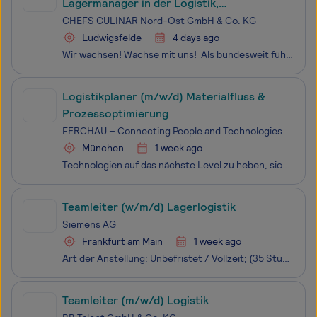
Lagermanager in der Logistik,
Gesamtlagerleitung unseres Neubaus
CHEFS CULINAR Nord-Ost GmbH & Co. KG
Ludwigsfelde
4 days ago
Wir wachsen! Wachse mit uns! Als bundesweit führender Zustellgroßhändler für Großverbraucher in der Gastronomie und Hotellerie sowie von Krankenhäusern, Senioreneinrichtungen und Betriebskantinen entwickeln wir uns stetig weiter. Daher haben wir in Ludwigsfelde unsere neue Niederlassung e
Logistikplaner (m/w/d) Materialfluss &
Prozessoptimierung
FERCHAU – Connecting People and Technologies
München
1 week ago
Technologien auf das nächste Level zu heben, sich Herausforderungen zu stellen und an den Innovationen von morgen zu arbeiten - dafür benötigen wir bei FERCHAU Expert:innen wie dich: als ambitionierte Kolleg:innen, die wie wir Technologien auf die nächste Stufe bringen möchten. Wir realisieren spann
Teamleiter (w/m/d) Lagerlogistik
Siemens AG
Frankfurt am Main
1 week ago
Art der Anstellung: Unbefristet / Vollzeit; (35 Stunden / Woche) Du willst Verantwortung übernehmen und dein Team in der Lagerlogistik auf das nächste Level bringen? Werde als Teamleiter Lagerlogistik (w/m/d) am Standort FFM CB Teil unseres starken Netzwerks und gestalte mit uns effizient
Teamleiter (m/w/d) Logistik