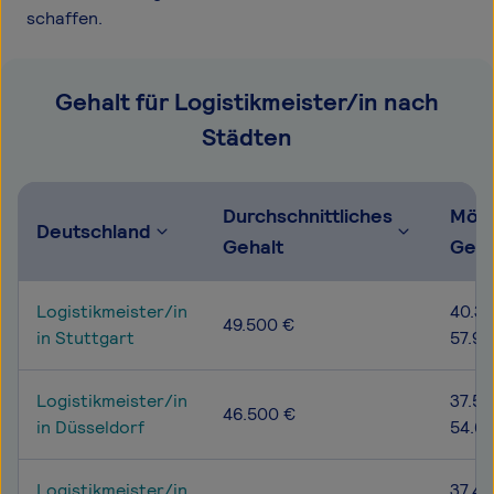
schaffen.
Gehalt für Logistikmeister/in nach
Städten
Durchschnittliches
Mögl
Deutschland
Gehalt
Geha
Logistikmeister/in
40.30
49.500 €
in Stuttgart
57.90
Logistikmeister/in
37.50
46.500 €
in Düsseldorf
54.6
Logistikmeister/in
37.40