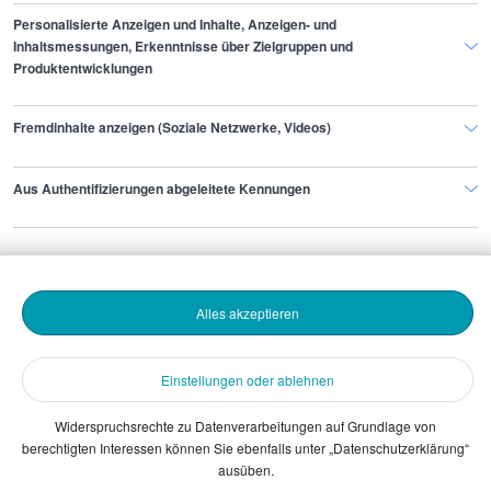
Personalisierte Anzeigen und Inhalte, Anzeigen- und
Inhaltsmessungen, Erkenntnisse über Zielgruppen und
Produktentwicklungen
Finde den Job,
Fremdinhalte anzeigen (Soziale Netzwerke, Videos)
der zu dir passt.
Aus Authentifizierungen abgeleitete Kennungen
Stepstone
Bewerbende
Alles akzeptieren
Arbeitgebende
Einstellungen oder ablehnen
Download
Widerspruchsrechte zu Datenverarbeitungen auf Grundlage von
berechtigten Interessen können Sie ebenfalls unter „Datenschutzerklärung“
The Stepstone Group GmbH © 2026
ausüben.