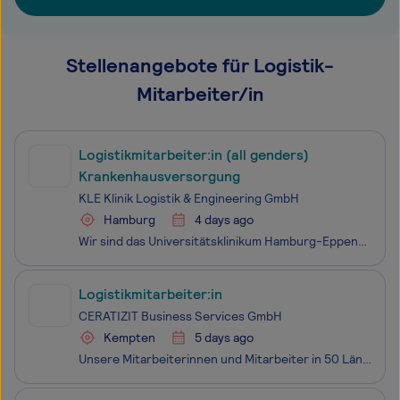
Stellenangebote für Logistik-
Mitarbeiter/in
Logistikmitarbeiter:in (all genders)
Krankenhausversorgung
KLE Klinik Logistik & Engineering GmbH
Hamburg
4 days ago
Wir sind das Universitätsklinikum Hamburg-Eppendorf (UKE) – und stehen für exzellente Kompetenz in Forschung, Lehre und der vollumfänglichen Gesundheitsversorgung in unseren Kliniken. Unsere rund 16.100 Mitarbeiter:innen streben jeden Tag aufs Neue danach, mit ihrem Beitrag die Welt ein bisschen ges
Logistikmitarbeiter:in
CERATIZIT Business Services GmbH
Kempten
5 days ago
Unsere Mitarbeiterinnen und Mitarbeiter in 50 Ländern weltweit, die täglich mit Leidenschaft an innovativen Lösungen aus Wolfram und Molybdän für die Hightech-Welt arbeiten. Unser Standort in Kempten ist das größte Vertriebs- und Logistikzentrum der Plansee Gruppe – hier werden Kunden weltweit mi