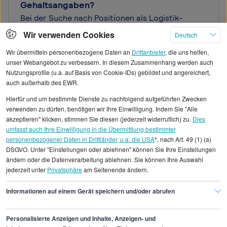
Gehaltsangaben?
Bei der Suche nach Positionen als Logistik-
Mitarbeiter sind Transparenz und Aktualität der
Wir verwenden Cookies
Deutsch
Gehaltsangaben wichtig. Viele Stellenbörsen
Wir übermitteln personenbezogene Daten an
Drittanbieter
, die uns helfen,
listen Positionen für Logistik-Mitarbeiter, doch
unser Webangebot zu verbessern. In diesem Zusammenhang werden auch
nicht alle bieten Gehaltsinformationen.
Nutzungsprofile (u.a. auf Basis von Cookie-IDs) gebildet und angereichert,
Plattformen wie Stepstone sind hier eine
auch außerhalb des EWR.
geeignete Option, da sie häufig Gehaltsspannen
Hierfür und um bestimmte Dienste zu nachfolgend aufgeführten Zwecken
zu den Stellenanzeigen anzeigen. Auch die
verwenden zu dürfen, benötigen wir Ihre Einwilligung. Indem Sie "Alle
Bundesagentur für Arbeit bietet eine
akzeptieren" klicken, stimmen Sie diesen (jederzeit widerruflich) zu.
Dies
umfangreiche Jobbörse für Logistik-Mitarbeiter.
umfasst auch Ihre Einwilligung in die Übermittlung bestimmter
Spezialisierte Logistikportale können ebenfalls
personenbezogener Daten in Drittländer, u.a. die USA
*, nach Art. 49 (1) (a)
DSGVO. Unter "Einstellungen oder ablehnen" können Sie Ihre Einstellungen
hilfreich sein. Achten Sie bei der Jobsuche als
ändern oder die Datenverarbeitung ablehnen. Sie können Ihre Auswahl
Logistik-Mitarbeiter nicht nur auf das Gehalt,
jederzeit unter
Privatsphäre
am Seitenende ändern.
sondern auch auf Zusatzleistungen wie Urlaubs-
und Weihnachtsgeld, betriebliche Altersvorsorge
Informationen auf einem Gerät speichern und/oder abrufen
oder Mitarbeiterrabatte. Oft lohnt sich auch der
direkte Blick auf die Karriereseiten größerer
Personalisierte Anzeigen und Inhalte, Anzeigen- und
Logistikunternehmen, da diese ihre Positionen