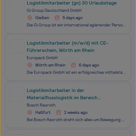
Logistikmitarbeiter (gn) 30 Urlaubstage
Gi Group Deutschland GmbH
Gießen
5 days ago
Die Gi Group ist ein international agierender Personaldienstleister mit mehr als 500 Standorten in 40 Ländern.
Logistikmitarbeiter (m/w/d) mit CE-
Führerschein, Wörth am Rhein
Europack GmbH
Wörth am Rhein
6 days ago
Die Europack GmbH ist ein erfolgreiches mittelständisches Unternehmen der Verpackungsindustrie, das auf die Entwicklung, Produktion und den Vertrieb von unterschiedlichen Verpackungslösungen aus Wellpappe spezialisiert ist. Die Europack ist ein Unternehmen der Palm Gruppe. Mit 4.800 Beschäftigten is
Logistikmitarbeiter in der
Materialflusslogistik im Bereich
Verpackung (w/m/div.) – befristet
Bosch Rexroth
Haßfurt
2 weeks ago
Bei Bosch Rexroth dreht sich alles um Bewegung und den Erfolg unserer Kunden. Mit unseren vernetzbaren Antriebs- und Steuerungstechnologien sowie digitalen Lösungen arbeiten Maschinen und Anlagen effizient, sicher und leistungsstark. Wir bieten unseren Kunden Komponenten, Systemlösungen und Services