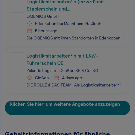
Logistikmitarbeiter/in (m/w/d) mit
Staplerschein und
Kommissionierkenntnissen
OQEMIQS GmbH
Edenkoben bei Mannheim, Haßloch
5 hours ago
Die OQEMIQS mit ihren Standorten in Edenkoben und Haßloch entwickelt individuelle Lösungen für die Herstellung und Abfüllung chemischer Produkte und hat sich in den vergangenen 100 Jahren als qualitativ hochwertiger Lohndienstleister etabliert. Als Teil der OQEMA Gruppe realisiert das erfahrende Tea
Logistikmitarbeiter*in mit LKW-
Führerschein CE
Zalando Logistics Gießen SE & Co. KG
Gießen
4 days ago
DIE ROLLE & DAS TEAM Als Logistikmitarbeiter*in mit LKW-Führerschein CE (m/w/d) an unserem neuen Standort in Gießen fährst du unsere Umsetzfahrzeuge (Wiesel) und versetzt Brücken auf unserem Yard, um einen reibungslosen Ablauf am Wareneingang und Warenausgang sicherzustell
Klicken Sie hier, um weitere Angebote anzuzeigen
Gehaltsinformationen für ähnliche