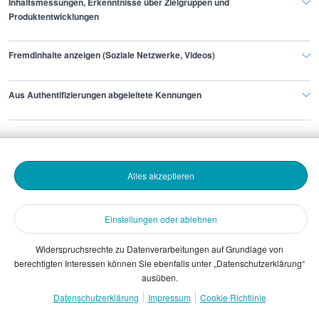
Inhaltsmessungen, Erkenntnisse über Zielgruppen und
teilweise exklusiv ausschreiben.
Produktentwicklungen
Fremdinhalte anzeigen (Soziale Netzwerke, Videos)
Finde den Job,
Aus Authentifizierungen abgeleitete Kennungen
der zu dir passt.
Stepstone
Alles akzeptieren
Bewerbende
Einstellungen oder ablehnen
Arbeitgebende
Widerspruchsrechte zu Datenverarbeitungen auf Grundlage von
berechtigten Interessen können Sie ebenfalls unter „Datenschutzerklärung“
ausüben.
Download
Datenschutzerklärung
Impressum
Cookie Richtlinie