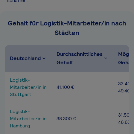
schaffen.
Gehalt für Logistik-Mitarbeiter/in nach
Städten
Durchschnittliches
Mögli
Deutschland
Gehalt
Gehal
Logistik-
33.400
Mitarbeiter/in in
41.100 €
49.400
Stuttgart
Logistik-
31.500 
Mitarbeiter/in in
38.300 €
46.600
Hamburg