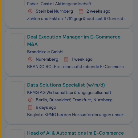
Faber-Castell Aktiengesellschaft
Stein bei Nürnberg
2 weeks ago
Zahlen und Fakten: 1761 gegründet seit 9 Generationen im Fami­lien­besitz mit rund 2,3 Mrd. Blei- und Farb­stiften pro Jahr sind wir der bedeu­tendste und äl­teste Her­steller von holz­ge­fass­ten Stif­ten der Welt 6.500 Mitar­bei­tende sind welt­weit für uns tätig, Faber-Castell ist in üb
Deal Execution Manager im E-Commerce
M&A
Brandcircle GmbH
Nuremberg
1 week ago
BRANDCIRCLE ist eine aufstrebende E-Commerce M&A Beratungs-Boutique mit Fokus auf der Abwicklung von M&A-Deals für Online-Händler in der Regel im Bereich von 2-40 Millionen € Jahresumsatz. Wir als BRANDCIRCLE übernehmen eine strategische und operative Beratertätigkeit beim Verkauf von Assets
Data Solutions Specialist (w/m/d)
KPMG AG Wirtschaftsprüfungsgesellschaft
Berlin, Düsseldorf, Frankfurt, Nürnberg
6 days ago
Begleite KPMG bei den Herausforderungen unserer Kund:innen und bringe Deine Begeisterung für innovative Lösungen ein. Entwickle gemeinsam mit Deinem Team moderne Anwendungen und setze Impulse, die den Unterschied machen.
Head of AI & Automations im E-Commerce