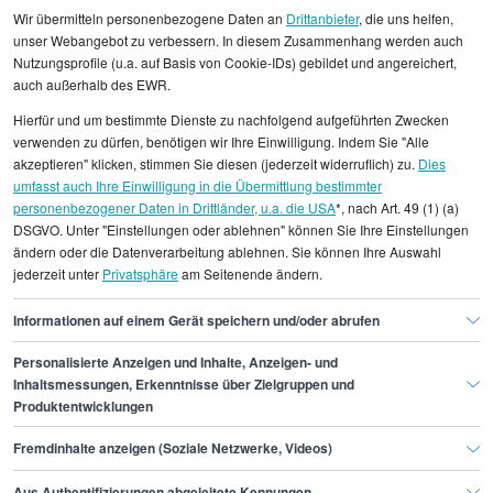
Wir übermitteln personenbezogene Daten an
Drittanbieter
, die uns helfen,
unser Webangebot zu verbessern. In diesem Zusammenhang werden auch
Nutzungsprofile (u.a. auf Basis von Cookie-IDs) gebildet und angereichert,
auch außerhalb des EWR.
Alle angezeigten Gehaltsdaten beruhen auf
Hierfür und um bestimmte Dienste zu nachfolgend aufgeführten Zwecken
statistischen Erhebungen durch StepStone. Es sind
verwenden zu dürfen, benötigen wir Ihre Einwilligung. Indem Sie "Alle
Durchschnittswerte und die Angaben können nicht
akzeptieren" klicken, stimmen Sie diesen (jederzeit widerruflich) zu.
Dies
umfasst auch Ihre Einwilligung in die Übermittlung bestimmter
einzelnen Stellenangeboten zugeordnet werden.
personenbezogener Daten in Drittländer, u.a. die USA
*, nach Art. 49 (1) (a)
DSGVO. Unter "Einstellungen oder ablehnen" können Sie Ihre Einstellungen
Gehaltsinformationen
Marketing
ändern oder die Datenverarbeitung ablehnen. Sie können Ihre Auswahl
jederzeit unter
Privatsphäre
am Seitenende ändern.
Leiter/in eCommerce
Leiter/in eCommerce Nürnberg
Informationen auf einem Gerät speichern und/oder abrufen
Personalisierte Anzeigen und Inhalte, Anzeigen- und
Finde den Job,
Inhaltsmessungen, Erkenntnisse über Zielgruppen und
Produktentwicklungen
der zu dir passt.
Fremdinhalte anzeigen (Soziale Netzwerke, Videos)
Stepstone
Aus Authentifizierungen abgeleitete Kennungen