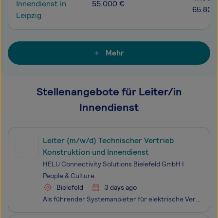
Innendienst in
55.000 €
65.800
Leipzig
Mehr
Stellenangebote für Leiter/in
Innendienst
Leiter (m/w/d) Technischer Vertrieb
Konstruktion und Innendienst
HELU Connectivity Solutions Bielefeld GmbH I
People & Culture
Bielefeld
3 days ago
Als führender Systemanbieter für elektrische Verbindungstechnik sind wir an vielen Technologien, die die Welt von morgen gestalten, hautnah beteiligt – von Automatisierung über erneuerbare Energien bis E-Mobilität. Mit mehr als 2.500 Mitarbeiterinnen und Mitarbeitern in 43 Ländern geben wir täglich