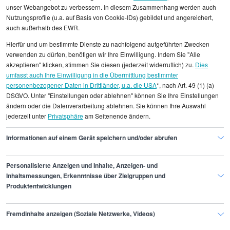
Vertragsmanager/in
Vertragsreferent/in
unser Webangebot zu verbessern. In diesem Zusammenhang werden auch
Nutzungsprofile (u.a. auf Basis von Cookie-IDs) gebildet und angereichert,
auch außerhalb des EWR.
Hierfür und um bestimmte Dienste zu nachfolgend aufgeführten Zwecken
verwenden zu dürfen, benötigen wir Ihre Einwilligung. Indem Sie "Alle
akzeptieren" klicken, stimmen Sie diesen (jederzeit widerruflich) zu.
Dies
Alle angezeigten Gehaltsdaten beruhen auf
umfasst auch Ihre Einwilligung in die Übermittlung bestimmter
statistischen Erhebungen durch StepStone. Es sind
personenbezogener Daten in Drittländer, u.a. die USA
*, nach Art. 49 (1) (a)
DSGVO. Unter "Einstellungen oder ablehnen" können Sie Ihre Einstellungen
Durchschnittswerte und die Angaben können nicht
ändern oder die Datenverarbeitung ablehnen. Sie können Ihre Auswahl
einzelnen Stellenangeboten zugeordnet werden.
jederzeit unter
Privatsphäre
am Seitenende ändern.
Gehaltsinformationen
Management
Informationen auf einem Gerät speichern und/oder abrufen
Leiter/in Innendienst
Personalisierte Anzeigen und Inhalte, Anzeigen- und
Inhaltsmessungen, Erkenntnisse über Zielgruppen und
Produktentwicklungen
Finde den Job,
Fremdinhalte anzeigen (Soziale Netzwerke, Videos)
der zu dir passt.