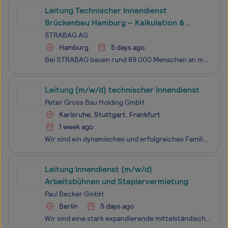
Leitung Technischer Innendienst
Brückenbau Hamburg – Kalkulation &
Arbeitsvorbereitung (m/w/d)
STRABAG AG
Hamburg
5 days ago
Bei STRABAG bauen rund 89.000 Menschen an mehr als 2.400 Standorten weltweit am Fortschritt. Einzigartigkeit und individuelle Stärken kennzeichnen dabei nicht nur unsere Projekte, sondern auch jede:n Einzelne:n von uns. Ob im Hoch- und Ingenieurbau, Straßen- und Tiefbau, Brücken- und Tunnelbau, in d
Leitung (m/w/d) technischer Innendienst
Peter Gross Bau Holding GmbH
Karlsruhe, Stuttgart, Frankfurt
1 week ago
Wir sind ein dynamisches und erfolgreiches Familienunternehmen in der Bauindustrie. Mit über 3.000 Mitarbeitenden realisieren wir bundesweit anspruchsvolle Projekte in den Bereichen Hochbau, Tief- und Straßen bau, Ingenieur- sowie Bahnbau. Ergänzt und verstärkt wird unser Leistungsspektrum durc
Leitung Innendienst (m/w/d)
Arbeitsbühnen und Staplervermietung
Paul Becker GmbH
Berlin
5 days ago
Wir sind eine stark expandierende mittelständische Unternehmensgruppe mit mehreren Geschäfts­bereichen und über 600 Mitarbeitern an verschiedenen Standorten in Deutschland. Das Tätigkeitsfeld erstreckt sich vom Gerüstbau über die Vermietung und den Verkauf von Arbeitsbühnen und Teleskopstaplern bis