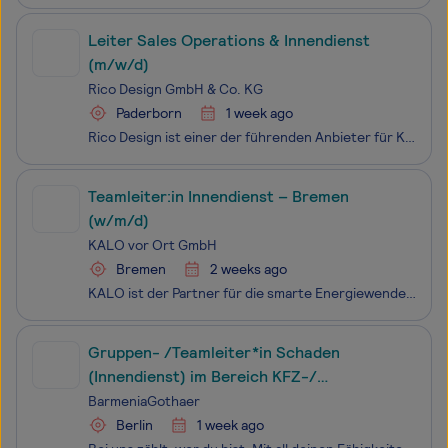
Leiter Sales Operations & Innendienst
(m/w/d)
Rico Design GmbH & Co. KG
Paderborn
1 week ago
Rico Design ist einer der führenden Anbieter für Kreativprodukte in den Bereichen Handstrick, Sticken, Stoffe, Papier, Party, Künstlermaterial, Basteln und Schmuck. In unserem hauseigenen Designstudio entwickeln wir mit viel Liebe zum Detail einzigartige Kollektionen und viele Ideen für kreative Hob
Teamleiter:in Innendienst – Bremen
(w/m/d)
KALO vor Ort GmbH
Bremen
2 weeks ago
KALO ist der Partner für die smarte Energiewende in der Wohnimmobilie. Wir erfassen den Energie- und Wasserverbrauch in Mehrparteienhäusern, bringen smarte Thermostate in die Wohnung, um Heizenergie zu sparen und binden Photovoltaik und Ladeinfrastruktur für Elektrofahrzeuge in die Immobilie ein.&nb
Gruppen- /Teamleiter*in Schaden
(Innendienst) im Bereich KFZ-/
Haftpflicht- oder Sach-Versicherung
BarmeniaGothaer
(mobiles Arbeiten möglich)
Berlin
1 week ago