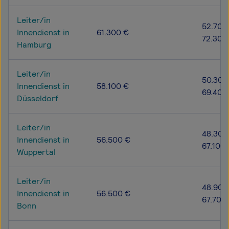
Leiter/in
52.700
Innendienst in
61.300 €
72.300
Hamburg
Leiter/in
50.300
Innendienst in
58.100 €
69.400
Düsseldorf
Leiter/in
48.300
Innendienst in
56.500 €
67.100
Wuppertal
Leiter/in
48.900
Innendienst in
56.500 €
67.700
Bonn