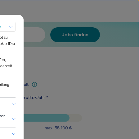
h
Jobs finden
ot zu
okie-IDs)
fen,
ederzeit
eitung
Mediangehalt
.700
€
brutto/Jahr *
ber
max.
55.100
€