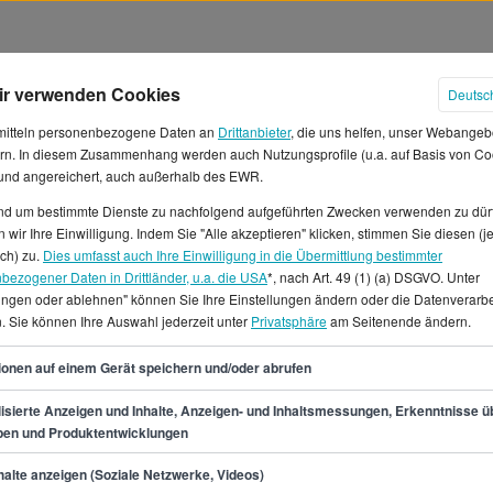
ir verwenden Cookies
Deutsc
mitteln personenbezogene Daten an
Drittanbieter
, die uns helfen, unser Webangeb
rn. In diesem Zusammenhang werden auch Nutzungsprofile (u.a. auf Basis von Co
 und angereichert, auch außerhalb des EWR.
und um bestimmte Dienste zu nachfolgend aufgeführten Zwecken verwenden zu dür
in Gehälter in Deutschland
 wir Ihre Einwilligung. Indem Sie "Alle akzeptieren" klicken, stimmen Sie diesen (j
ich) zu.
Dies umfasst auch Ihre Einwilligung in die Übermittlung bestimmter
bezogener Daten in Drittländer, u.a. die USA
*, nach Art. 49 (1) (a) DSGVO. Unter
urchschnittliches Jahresgehalt
lungen oder ablehnen" können Sie Ihre Einstellungen ändern oder die Datenverarb
08 € erwarten, was einem
. Sie können Ihre Auswahl jederzeit unter
Privatsphäre
am Seitenende ändern.
ehalt liegt etwa bei 43.000 €.
45
e/in liegt zwischen 38.200 €
ionen auf einem Gerät speichern und/oder abrufen
pro Monat.Die meisten Jobs als
isierte Anzeigen und Inhalte, Anzeigen- und Inhaltsmessungen, Erkenntnisse ü
boten in den Städten Berlin,
pen und Produktentwicklungen
deutschlandweit 497 offene
min.
38.200
€
in.
alte anzeigen (Soziale Netzwerke, Videos)