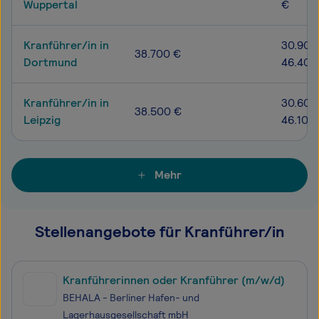
Wuppertal
€
Kranführer/in in
30.900
38.700 €
Dortmund
46.400
Kranführer/in in
30.600
38.500 €
Leipzig
46.100
Mehr
Stellenangebote für Kranführer/in
Kranführerinnen oder Kranführer (m/w/d)
BEHALA - Berliner Hafen- und
Lagerhausgesellschaft mbH