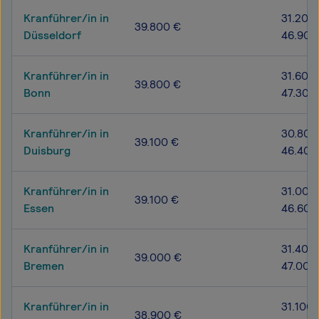
Kranführer/in in
31.200 
39.800 €
Düsseldorf
46.900
Kranführer/in in
31.600 
39.800 €
Bonn
47.300
Kranführer/in in
30.800
39.100 €
Duisburg
46.400
Kranführer/in in
31.000
39.100 €
Essen
46.600
Kranführer/in in
31.400 
39.000 €
Bremen
47.000
Kranführer/in in
31.100 
38.900 €