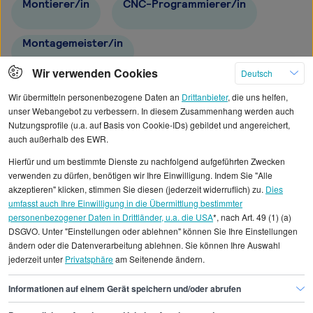
Montierer/in
CNC-Programmierer/in
Montagemeister/in
Wir verwenden Cookies
Deutsch
CNC-Maschinenbediener/in
Wir übermitteln personenbezogene Daten an
Drittanbieter
, die uns helfen,
unser Webangebot zu verbessern. In diesem Zusammenhang werden auch
Nutzungsprofile (u.a. auf Basis von Cookie-IDs) gebildet und angereichert,
auch außerhalb des EWR.
Hierfür und um bestimmte Dienste zu nachfolgend aufgeführten Zwecken
Alle angezeigten Gehaltsdaten beruhen auf
verwenden zu dürfen, benötigen wir Ihre Einwilligung. Indem Sie "Alle
statistischen Erhebungen durch StepStone. Es sind
akzeptieren" klicken, stimmen Sie diesen (jederzeit widerruflich) zu.
Dies
umfasst auch Ihre Einwilligung in die Übermittlung bestimmter
Durchschnittswerte und die Angaben können nicht
personenbezogener Daten in Drittländer, u.a. die USA
*, nach Art. 49 (1) (a)
einzelnen Stellenangeboten zugeordnet werden.
DSGVO. Unter "Einstellungen oder ablehnen" können Sie Ihre Einstellungen
ändern oder die Datenverarbeitung ablehnen. Sie können Ihre Auswahl
jederzeit unter
Privatsphäre
am Seitenende ändern.
Gehaltsinformationen
Handwerk
Kranführer/in
Informationen auf einem Gerät speichern und/oder abrufen