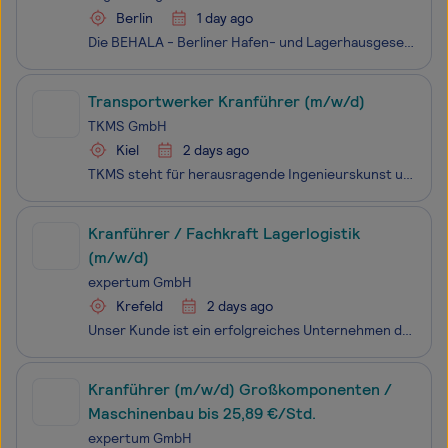
Berlin
1 day ago
Die BEHALA - Berliner Hafen- und Lagerhausgesellschaft mbH – leistungsstarker Logistikdienstleister in der Hauptstadt und einer der größten Binnenhäfen in Deutschland – bietet in ihren verschiedenen Hafenstandorten Dienstleistungen in den Bereichen Umschlag, Lagerung und Transport von Containern, Sc
Transportwerker Kranführer (m/w/d)
TKMS GmbH
Kiel
2 days ago
TKMS steht für herausragende Ingenieurskunst und Innovationskraft im Überwasser- und Unterwasserschiffbau. Seit mehr als 185 Jahren. Als starker Partner, dem die NATO vertraut, bauen wir 70 Prozent ihrer U-Boot-Flotte und tragen so zu Frieden und Sicherheit bei. Weltweit. Bereit mit den Besten und a
Kranführer / Fachkraft Lagerlogistik
(m/w/d)
expertum GmbH
Krefeld
2 days ago
Unser Kunde ist ein erfolgreiches Unternehmen der Stahl- und Werkstoffbranche mit Standort in Krefeld. Als zuverlässiger Partner der Industrie sorgt das Unternehmen für die Lagerung, Bearbeitung und termingerechte Bereitstellung hochwertiger Stahlprodukte. Zur Verstärkung des Teams suchen wir ab dem
Kranführer (m/w/d) Großkomponenten /
Maschinenbau bis 25,89 €/Std.
expertum GmbH