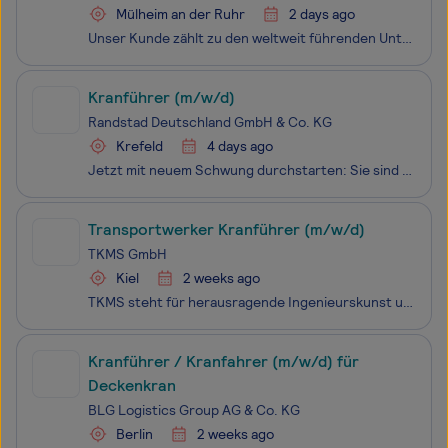
Mülheim an der Ruhr
2 days ago
Unser Kunde zählt zu den weltweit führenden Unternehmen im Energieanlagen- und Turbinenbau. Am Standort Mülheim an der Ruhr entstehen hochmoderne Dampfturbinen und Großkomponenten, die weltweit in Kraftwerken zum Einsatz kommen. Zur Verstärkung des Teams suchen wir ab sofort Kranfahrer / Brückenkran
Kranführer (m/w/d)
Randstad Deutschland GmbH & Co. KG
Krefeld
4 days ago
Jetzt mit neuem Schwung durchstarten: Sie sind stets mit Leidenschaft bei der Sache und geben immer 100%? Wir auch! Im Auftrag unseres langjährigen Partners thyssenkrupp, deutsches Unternehmen mit Tradition und zukunftsorientierten Lösungen zugleich, suchen wir aktuell einen Kran- und Staplerfahrer.
Transportwerker Kranführer (m/w/d)
TKMS GmbH
Kiel
2 weeks ago
TKMS steht für herausragende Ingenieurskunst und Innovationskraft im Überwasser- und Unterwasserschiffbau. Seit mehr als 185 Jahren. Als starker Partner, dem die NATO vertraut, bauen wir 70 Prozent ihrer U-Boot-Flotte und tragen so zu Frieden und Sicherheit bei. Weltweit. Bereit mit den Besten und a
Kranführer / Kranfahrer (m/w/d) für
Deckenkran
BLG Logistics Group AG & Co. KG
Berlin
2 weeks ago