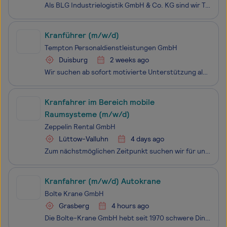
Als BLG Industrielogistik GmbH & Co. KG sind wir Teil von BLG LOGISTICS und unterstützen unsere Kunden bei der Lagerung, Verwaltung und Auslieferung ihrer Bauteile – z. B. bei Scheinwerfern, Batterien oder Komponenten von Gasturbinen. Unsere Stärke: Als Team packen wir an und machen erfolgreiche
Kranführer (m/w/d)
Tempton Personaldienstleistungen GmbH
Duisburg
2 weeks ago
Wir suchen ab sofort motivierte Unterstützung als Kranführer (m/w/d) Wenn Sie flexibel sind, gerne Verantwortung übernehmen und in einem abwechslungsreichen Umfeld arbeiten möchten, freuen wir uns auf Ihre Bewerbung. Mit über 11.000 Kolleginnen und Kollegen an bundesweit 200 Standorten gehört
Kranfahrer im Bereich mobile
Raumsysteme (m/w/d)
Zeppelin Rental GmbH
Lüttow-Valluhn
4 days ago
Zum nächstmöglichen Zeitpunkt suchen wir für unseren Standort in Lüttow-Valluhn einen Kranführer für unsere mobilen Container- und Raumsysteme in Vollzeit (m/w/d).
Kranfahrer (m/w/d) Autokrane
Bolte Krane GmbH
Grasberg
4 hours ago
Die Bolte-Krane GmbH hebt seit 1970 schwere Dinge – und manchmal auch die Laune auf der Baustelle. Wir sind ein familiengeführtes Unternehmen aus Grasberg und seit 1991 spezialisiert auf Autokranarbeiten aller Art. Unsere Einsätze? Quer durch Bremen & Niedersachsen. Unser Stil? Bodenständig, dire