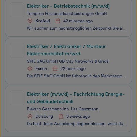
Elektriker - Betriebstechnik (m/w/d)
Tempton Personaldienstleistungen GmbH
Krefeld
42 minutes ago
Wir suchen zum nächstmöglichen Zeitpunkt Sie als Elektriker - Betriebstechnik (m/w/d) in Krefeld für eine Festanstellung. Erkennen Sie sich wieder Wir suchen Sie als Elektriker in der Betriebstechnik (m/w/d) für unseren Standort in Krefeld. In der spannenden Branche der Transport und Logistik
Elektriker / Elektroniker / Monteur
Elektromobilität m/w/d
SPIE SAG GmbH GB City Networks & Grids
Essen
22 hours ago
Die SPIE SAG GmbH ist führend in den Marktsegmenten Breitbandausbau, Elektromobilität, Wasserstoff, Smart City & Beleuchtung sowie Großbatteriespeichersysteme. Mit über 5000 Mitarbeitern an über 100 Standorten deutschlandweit sind wir ein wichtiger Anbieter innovativer Lösungen für eine nachhalt
Elektriker (m/w/d) - Fachrichtung Energie-
und Gebäudetechnik
Elektro Gestmann Inh. Utz Gestmann
Duisburg
3 weeks ago
Du hast deine Ausbildung abgeschlossen, willst durchstarten und suchst ein Team, das dich unterstützt? Dann bist du bei uns genau richtig! Wir sind ein familiär geführter Betrieb und führen viele verschiedene Arbeiten im Bereich Energie- und Gebäudetechnik aus. Bei uns erwartet dich kein eintöniger