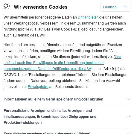
Klicken Sie hier, um weitere Angebote anzuzeigen
Wir verwenden Cookies
Deutsch
Wir übermitteln personenbezogene Daten an
Drittanbieter
, die uns helfen,
unser Webangebot zu verbessern. In diesem Zusammenhang werden auch
Nutzungsprofile (u.a. auf Basis von Cookie-IDs) gebildet und angereichert,
auch außerhalb des EWR.
Alle angezeigten Gehaltsdaten beruhen auf
Hierfür und um bestimmte Dienste zu nachfolgend aufgeführten Zwecken
statistischen Erhebungen durch StepStone. Es sind
verwenden zu dürfen, benötigen wir Ihre Einwilligung. Indem Sie "Alle
Durchschnittswerte und die Angaben können nicht
akzeptieren" klicken, stimmen Sie diesen (jederzeit widerruflich) zu.
Dies
umfasst auch Ihre Einwilligung in die Übermittlung bestimmter
einzelnen Stellenangeboten zugeordnet werden.
personenbezogener Daten in Drittländer, u.a. die USA
*, nach Art. 49 (1) (a)
DSGVO. Unter "Einstellungen oder ablehnen" können Sie Ihre Einstellungen
Gehaltsinformationen
Handwerk
ändern oder die Datenverarbeitung ablehnen. Sie können Ihre Auswahl
jederzeit unter
Privatsphäre
am Seitenende ändern.
Kabelmonteur/in
Kabelmonteur/in Duisburg
Informationen auf einem Gerät speichern und/oder abrufen
Personalisierte Anzeigen und Inhalte, Anzeigen- und
Finde den Job,
Inhaltsmessungen, Erkenntnisse über Zielgruppen und
Produktentwicklungen
der zu dir passt.
Fremdinhalte anzeigen (Soziale Netzwerke, Videos)