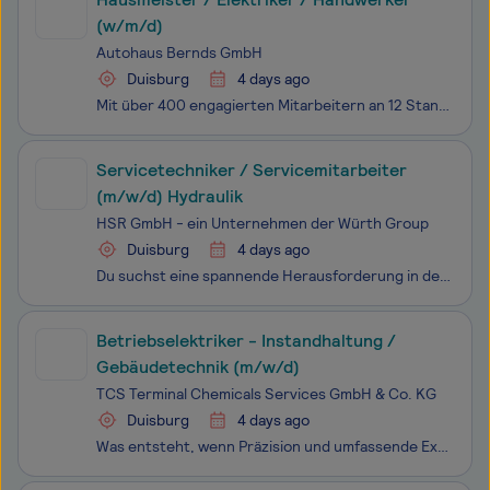
(w/m/d)
Autohaus Bernds GmbH
Duisburg
4 days ago
Mit über 400 engagierten Mitarbeitern an 12 Standorten ist die Autohaus Bernds GmbH, ein Familienunternehmen, von der Grenze Düsseldorfs bis hin ins Münsterland vertreten. Als moderner und zukunftsorientierter Marken-Fachhändler repräsentieren wir die Marken Renault, Dacia, Alpine, Nissan, Ford, Jee
Servicetechniker / Servicemitarbeiter
(m/w/d) Hydraulik
HSR GmbH - ein Unternehmen der Würth Group
Duisburg
4 days ago
Du suchst eine spannende Herausforderung in der Welt der Hydraulik? Du möchtest in einem innovativen Unternehmen arbeiten, das sich auf den professionellen Hydraulik-Service spezialisiert hat? Dann bist du bei uns genau richtig! Wir, die HSR GmbH, suchen weitere Hydraulikheld:innen! Bist du bereits
Betriebselektriker - Instandhaltung /
Gebäudetechnik (m/w/d)
TCS Terminal Chemicals Services GmbH & Co. KG
Duisburg
4 days ago
Was entsteht, wenn Präzision und umfassende Expertise zusammentreffen? Du gestaltest mit uns die Zukunft der chemischen Industrie, indem du maßgeschneiderte Komplettlösungen von der Rohstoffbereitstellung bis zur Auslieferung realisierst. Werde Teil eines Teams, das durch seine Arbeit die Wertschöpf