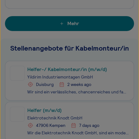
Mehr
Stellenangebote für Kabelmonteur/in
Helfer-/ Kabelmonteur/in (m/w/d)
Yildirim Industriemontagen GmbH
Duisburg
2 weeks ago
Wir sind ein verlässliches, chancenreiches und familiär geführtes Unternehmen im Bereich der industriellen Kabelverlegung und Montage, gegründet September 1995 Deutschlandweit. Wir suchen engagierte und anpassungsfähige Mitarbeiter (m/w/d),Quereinsteiger, Branchenfremde und Ungelernte mit handwerkl
Helfer (m/w/d)
Elektrotechnik Knodt GmbH
47906 Kempen
7 days ago
Wir die Elektrotechnik Knodt GmbH, sind ein modernes inhabergeführtes Unternehmen im Bereich der Elektrotechnik, mit dem Schwerpunkt Energieversorgung. An unserem Standort in Kempen, beschäftigen wir ca. 30 Mitarbeiter und sind Bundesweit tätig. Werden auch Sie Teil unseres jungen motivierten Teams