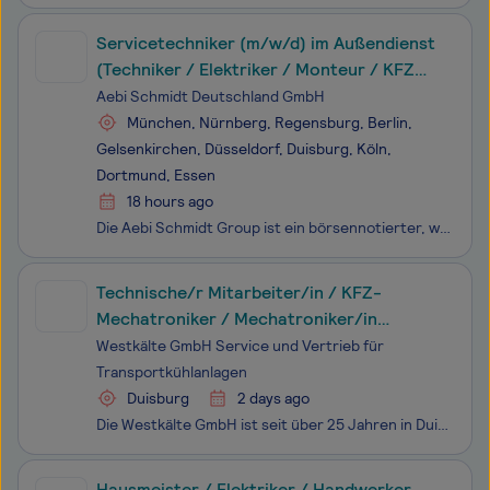
Servicetechniker (m/w/d) im Außendienst
(Techniker / Elektriker / Monteur / KFZ
Mechatroniker / KFZ Mechaniker)
Aebi Schmidt Deutschland GmbH
München, Nürnberg, Regensburg, Berlin,
Gelsenkirchen, Düsseldorf, Duisburg, Köln,
Dortmund, Essen
18 hours ago
Die Aebi Schmidt Group ist ein börsennotierter, weltweit führender Hersteller von Spezialfahrzeugen. Unter dem Dach der Gruppe operieren 20 Marken in 11 Ländern Europas sowie in den USA, Kanada und Mexiko. Die Vielfalt an Standorten und Produkten macht uns so einzigartig wie die Vielfalt an Ber
Technische/r Mitarbeiter/in / KFZ-
Mechatroniker / Mechatroniker/in
Kältetechnik (m/w/d)
Westkälte GmbH Service und Vertrieb für
Transportkühlanlagen
Duisburg
2 days ago
Die Westkälte GmbH ist seit über 25 Jahren in Duisburg ansässig und Vertragspartner von Carrier Transicold, dem Marktführer für Transportkühlanlagen in einer einzigartigen Branche! Sie erwartet eine sehr bedeutsame und Erfolg versprechende vielseitige Tätigkeit in einem systemrelevanten zukunftssich
Hausmeister / Elektriker / Handwerker