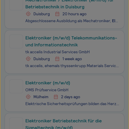
Betriebstechnik in Duisburg
Duisburg
20 hours ago
Abgeschlossene Ausbildung als Mechatroniker,
Elektroniker
Elektroniker (m/w/d) Telekommunikations-
und Informationstechnik
tk accelis Industrial Services GmbH
Duisburg
1 week ago
tk accelis, ehemals thyssenkrupp Materials Services, ist einer der weltweit führenden Werkstoff-Händler und -Dienstleister entlang der gesamten Lieferkette. tk accelis vereint drei Geschäftsfelder in einem integrierten Angebot: Werkstoffhandel und -distribution, kundenspezifische Weiterverarbeitung
Elektroniker (m/w/d)
OMS Prüfservice GmbH
Mülheim
2 days ago
Elektrische Sicherheitsprüfungen bilden das Herzstück von OMS. Als Elektroniker am Standort in Mülheim bietest du einen erstklassigen Service für unsere Kunden, in dem du für die elektrische Sicherheit und Qualität der Prüfung vor Ort sorgst. Durch deinen Einsatz trägst du dazu bei, ein sicheres
Elektroniker Betriebstechnik für die
Signaltechnik (m/w/d)