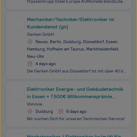
thyssenkrupp Steel Europe AGMichelle BendzullaRecruitingBewerbungen werden ausschließlich über das Online-Jobportal entgegengenommen. Für Fragen zur ausgeschriebenen Stelle oder zum Bewerbungsprozess steht das HR-Team per E-Mail unter hr.tksbs@thyssenkrupp-steel.com oder telefonisch unter +49 (0)203
Mechaniker/Techniker/Elektroniker im
Kundendienst (gn)
Gerken GmbH
Neuss, Berlin, Duisburg, Düsseldorf, Essen,
Hamburg, Hofheim am Taunus, Marktheidenfeld,
Neu-Ulm
4 days ago
Die Gerken GmbH aus Düsseldorf ist mit über 40 bundesweiten Standorten und einem Sortiment von 12.000 Mietgeräten eine der führenden Arbeitsbühnenvermietungen. Mit Kompetenz, Zuverlässigkeit und hohem Servicegrad bedienen wir europaweit einen großen Kundenkreis aller Branchen, wann immer Arbeiten in
Elektroniker Energie- und Gebäudetechnik
in Essen + 7.500€ Willkommensprämie
(m/w/d)
Vonovia
Duisburg
6 days ago
Wir suchen Dich für unseren Technischen Service!
Mechatroniker / Elektroniker (w/m/d) für