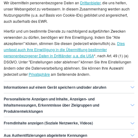
Wir übermitteln personenbezogene Daten an
Drittanbieter
, die uns helfen,
unser Webangebot zu verbessern. In diesem Zusammenhang werden auch
Nutzungsprofile (u.a. auf Basis von Cookie-IDs) gebildet und angereichert,
auch außerhalb des EWR.
Alle angezeigten Gehaltsdaten beruhen auf
Hierfür und um bestimmte Dienste zu nachfolgend aufgeführten Zwecken
statistischen Erhebungen durch StepStone. Es sind
verwenden zu dürfen, benötigen wir Ihre Einwilligung. Indem Sie "Alle
Durchschnittswerte und die Angaben können nicht
akzeptieren" klicken, stimmen Sie diesen (jederzeit widerruflich) zu.
Dies
umfasst auch Ihre Einwilligung in die Übermittlung bestimmter
einzelnen Stellenangeboten zugeordnet werden.
personenbezogener Daten in Drittländer, u.a. die USA
*, nach Art. 49 (1) (a)
DSGVO. Unter "Einstellungen oder ablehnen" können Sie Ihre Einstellungen
Gehaltsinformationen
Handwerk
Elektroniker/in
ändern oder die Datenverarbeitung ablehnen. Sie können Ihre Auswahl
jederzeit unter
Privatsphäre
am Seitenende ändern.
Elektroniker/in Duisburg
Informationen auf einem Gerät speichern und/oder abrufen
Personalisierte Anzeigen und Inhalte, Anzeigen- und
Finde den Job,
Inhaltsmessungen, Erkenntnisse über Zielgruppen und
Produktentwicklungen
der zu dir passt.
Fremdinhalte anzeigen (Soziale Netzwerke, Videos)
Stepstone
Aus Authentifizierungen abgeleitete Kennungen