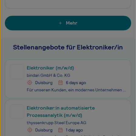
Mehr
Stellenangebote für Elektroniker/in
Elektroniker (m/w/d)
bindan GmbH & Co. KG
Duisburg
6 days ago
Für unseren Kunden, ein modernes Unternehmen mit eigener technischer Infrastruktur, suchen wir dich als Elektroniker in Vollzeit. Willkommen bei bindan! Ob Berufseinstieg, neue berufliche Herausforderung oder der nächste Karriereschritt – hier warten spannende Möglichkeiten und der passende Job.
Elektroniker:in automatisierte
Prozessanalytik (m/w/d)
thyssenkrupp Steel Europe AG
Duisburg
1 day ago