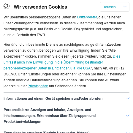
Klicken Sie hier, um weitere Angebote anzuzeigen
Wir verwenden Cookies
Deutsch
Wir übermitteln personenbezogene Daten an
Drittanbieter
, die uns helfen,
unser Webangebot zu verbessern. In diesem Zusammenhang werden auch
Nutzungsprofile (u.a. auf Basis von Cookie-IDs) gebildet und angereichert,
auch außerhalb des EWR.
Alle angezeigten Gehaltsdaten beruhen auf
Hierfür und um bestimmte Dienste zu nachfolgend aufgeführten Zwecken
statistischen Erhebungen durch StepStone. Es sind
verwenden zu dürfen, benötigen wir Ihre Einwilligung. Indem Sie "Alle
Durchschnittswerte und die Angaben können nicht
akzeptieren" klicken, stimmen Sie diesen (jederzeit widerruflich) zu.
Dies
umfasst auch Ihre Einwilligung in die Übermittlung bestimmter
einzelnen Stellenangeboten zugeordnet werden.
personenbezogener Daten in Drittländer, u.a. die USA
*, nach Art. 49 (1) (a)
DSGVO. Unter "Einstellungen oder ablehnen" können Sie Ihre Einstellungen
Gehaltsinformationen
IT
Juniorentwickler/in
ändern oder die Datenverarbeitung ablehnen. Sie können Ihre Auswahl
jederzeit unter
Privatsphäre
am Seitenende ändern.
Juniorentwickler/in Bonn
Informationen auf einem Gerät speichern und/oder abrufen
Personalisierte Anzeigen und Inhalte, Anzeigen- und
Finde den Job,
Inhaltsmessungen, Erkenntnisse über Zielgruppen und
Produktentwicklungen
der zu dir passt.
Fremdinhalte anzeigen (Soziale Netzwerke, Videos)