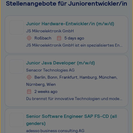
Stellenangebote für Juniorentwickler/in
Junior Hardware-Entwickler/in (m/w/d)
JS Mikroelektronik GmbH
Roßbach
5 days ago
JS Mikroelektronik GmbH ist ein spezialisiertes Entwicklungshaus für individuelle Elektroniklösungen mit Sitz in Roßbach/Wied. Wir begleiten unsere Kunden von der Spezifikation über Hard- und Softwareentwicklung bis zur Serienproduktion – alles aus einer Hand, mit höchster Qualität.
Junior Java Developer (m/w/d)
Senacor Technologies AG
Berlin, Bonn, Frankfurt, Hamburg, München,
Nürnberg, Wien
2 weeks ago
Du brennst für innovative Technologien und moderne Software? Als Developerin oder Developer bei Senacor schreibst du nicht nur Code – du entwickelst und integrierst geschäftskritische Anwendungen, löst komplexe technische Herausforderungen und arbeitest mit einem modernen Tech-Stack. Was uns auszei
Senior Software Engineer SAP FS-CD (all
genders)
adesso business consulting AG