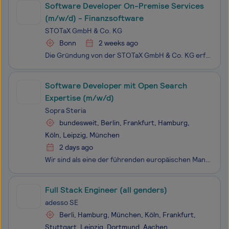
Software Developer On-Premise Services
(m/w/d) - Finanzsoftware
STOTaX GmbH & Co. KG
Bonn
2 weeks ago
Die Gründung von der STOTaX GmbH & Co. KG erfolgte im Jahr 1913. Das Unternehmen mit unserem Team aus rund 100 Mitarbeitenden befindet sich an dem Standort in Bonn. Heute erstellen und vertreiben wir insbesondere moderne Kanzleisoftware für Steuerberater, Buchhalter und Unternehmen.Aufgrund unse
Software Developer mit Open Search
Expertise (m/w/d)
Sopra Steria
bundesweit, Berlin, Frankfurt, Hamburg,
Köln, Leipzig, München
2 days ago
Wir sind als eine der führenden europäischen Management- und Technologieberatungen ein echter Tech-Player. Wir sehen uns als Vordenker*innen, handeln und denken strategisch, entwickeln mit unseren Kunden maßgeschneiderte Lösungen, sowie präzise Prozesse und implementieren innovative Technologien. We
Full Stack Engineer (all genders)
adesso SE
Berli, Hamburg, München, Köln, Frankfurt,
Stuttgart, Leipzig, Dortmund, Aachen,