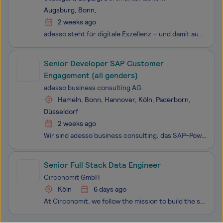
Augsburg, Bonn,
2 weeks ago
adesso steht für digitale Exzellenz – und damit auch für vielfältige Entwicklungsmöglichkeiten für alle adessi. Wir wachsen gemeinsam und lernen voneinander: in anspruchsvollen Projekten, interdisziplinären Teams und mit zielgerichteten Trainingsangeboten. Wir haben IT im Herzen und den Erfolg unser
Senior Developer SAP Customer
Engagement (all genders)
adesso business consulting AG
Hameln, Bonn, Hannover, Köln, Paderborn,
Düsseldorf
2 weeks ago
Wir sind adesso business consulting, das SAP-Powerhouse der adesso Group. Als führender IT-Dienstleister stehen wir für Kundenorientierung, Wachstum und starke Perspektiven. Unser größter Erfolgsfaktor? Das sind unsere Mitarbeitenden! Als SAP-Profis begleiten wir kundenspezifische Herausforderungen
Senior Full Stack Data Engineer
Circonomit GmbH
Köln
6 days ago
At Circonomit, we follow the mission to build the strategic twin of organizations. By transforming operational data into clear impact models, we revolutionize how resources are managed.