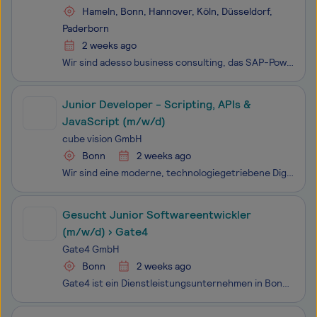
Hameln, Bonn, Hannover, Köln, Düsseldorf,
Paderborn
2 weeks ago
Wir sind adesso business consulting, das SAP-Powerhouse der adesso Group. Als führender IT-Dienstleister stehen wir für Kundenorientierung, Wachstum und starke Perspektiven. Unser größter Erfolgsfaktor? Das sind unsere Mitarbeitenden! Als SAP-Profis begleiten wir kundenspezifische Herausforderungen
Junior Developer - Scripting, APIs &
JavaScript (m/w/d)
cube vision GmbH
Bonn
2 weeks ago
Wir sind eine moderne, technologiegetriebene Digitalagentur und entwickeln individuelle Lösungen an der Schnittstelle von Webtracking, Daten, Automatisierung und IT-Systemen . Unser Fokus liegt auf sauberen Architekturen, nachhaltigen Lösungen und klaren Prozessen – sowohl technisch als auch organis
Gesucht Junior Softwareentwickler
(m/w/d) › Gate4
Gate4 GmbH
Bonn
2 weeks ago
Gate4 ist ein Dienstleistungsunternehmen in Bonn. Wir lieben professionelle Softwareentwicklung. Das ganze Gate4 Team ist leidenschaftlich dabei, wenn es darum geht individuelle Softwarelösungen in hoher Qualität, mit den neusten Techniken und mit vielen kreativen Ideen umzusetzen. Trau dich und wer