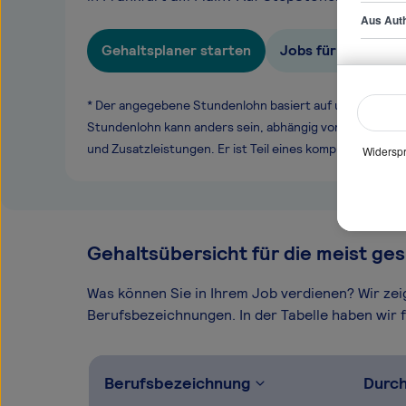
Aus Auth
Gehaltsplaner starten
Jobs für Insolvenz
* Der angegebene Stundenlohn basiert auf unseren ge
Stundenlohn kann anders sein, abhängig von Überstund
und Zusatzleistungen. Er ist Teil eines komplexen Ver
Widerspr
Gehaltsübersicht für die meist ges
Was können Sie in Ihrem Job verdienen? Wir ze
Berufsbezeichnungen. In der Tabelle haben wir fü
Berufsbezeichnung
Durch