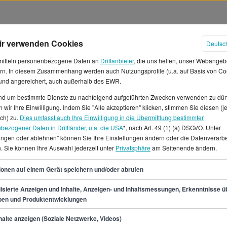
ir verwenden Cookies
Deutsc
mitteln personenbezogene Daten an
Drittanbieter
, die uns helfen, unser Webangeb
rn. In diesem Zusammenhang werden auch Nutzungsprofile (u.a. auf Basis von Co
 und angereichert, auch außerhalb des EWR.
und um bestimmte Dienste zu nachfolgend aufgeführten Zwecken verwenden zu dür
 wir Ihre Einwilligung. Indem Sie "Alle akzeptieren" klicken, stimmen Sie diesen (j
ter in Frankfurt am Main
ich) zu.
Dies umfasst auch Ihre Einwilligung in die Übermittlung bestimmter
bezogener Daten in Drittländer, u.a. die USA
*, nach Art. 49 (1) (a) DSGVO. Unter
lungen oder ablehnen" können Sie Ihre Einstellungen ändern oder die Datenverarb
nnst du ein durchschnittliches
. Sie können Ihre Auswahl jederzeit unter
Privatsphäre
am Seitenende ändern.
t von ca. 4.133 € erwarten.
ie Gehaltsspanne als
49
ionen auf einem Gerät speichern und/oder abrufen
d 58.900 €.In Frankfurt am
rater/in für dich.Du
isierte Anzeigen und Inhalte, Anzeigen- und Inhaltsmessungen, Erkenntnisse ü
pen und Produktentwicklungen
ondern gleichermaßen für
ellen als Insolvenzberater/in
min.
41.300
€
alte anzeigen (Soziale Netzwerke, Videos)
genau richtig.