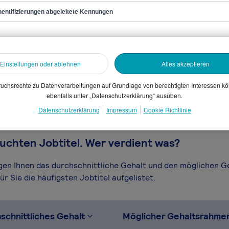
entifizierungen abgeleitete Kennungen
berater/in
sammelten Daten. Dein
Einstellungen oder ablehnen
Alles akzeptieren
en, Branche, Selbstständigkeit
gütungssystems.
uchsrechte zu Datenverarbeitungen auf Grundlage von berechtigten Interessen k
ebenfalls unter „Datenschutzerklärung“ ausüben.
Datenschutzerklärung
Impressum
Cookie Richtlinie
uchten Jobtitel. Wer verdient was?
igen Ihnen das durchschnittliche Gehalt und den möglichen 
r Sie die häufigsten Jobtitel aufgelistet.
schnittliches Gehalt
Möglicher Gehaltsrahme