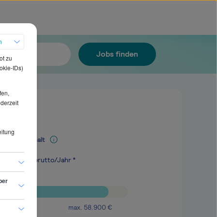
h
Jobs finden
ot zu
okie-IDs)
fen,
ederzeit
eitung
Mediangehalt
.600
€
brutto/Jahr *
ber
max.
58.900
€