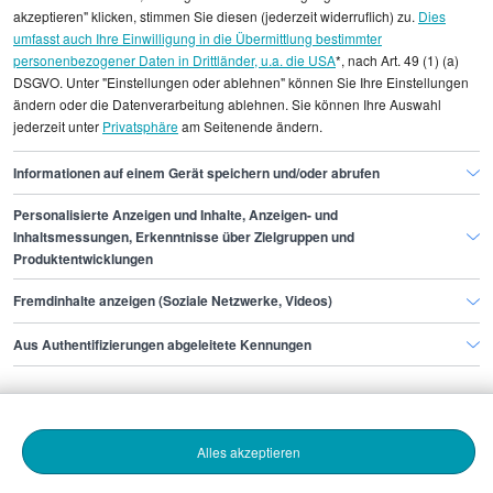
einzelnen Stellenangeboten zugeordnet werden.
akzeptieren" klicken, stimmen Sie diesen (jederzeit widerruflich) zu.
Dies
umfasst auch Ihre Einwilligung in die Übermittlung bestimmter
personenbezogener Daten in Drittländer, u.a. die USA
*, nach Art. 49 (1) (a)
Gehaltsinformationen
Finanzen
DSGVO. Unter "Einstellungen oder ablehnen" können Sie Ihre Einstellungen
Restrukturierungsberater/in
ändern oder die Datenverarbeitung ablehnen. Sie können Ihre Auswahl
jederzeit unter
Privatsphäre
am Seitenende ändern.
Restrukturierungsberater/in Frankfurt am Main
Informationen auf einem Gerät speichern und/oder abrufen
Personalisierte Anzeigen und Inhalte, Anzeigen- und
Finde den Job,
Inhaltsmessungen, Erkenntnisse über Zielgruppen und
Produktentwicklungen
der zu dir passt.
Fremdinhalte anzeigen (Soziale Netzwerke, Videos)
Stepstone
Aus Authentifizierungen abgeleitete Kennungen
Bewerbende
Alles akzeptieren
Arbeitgebende