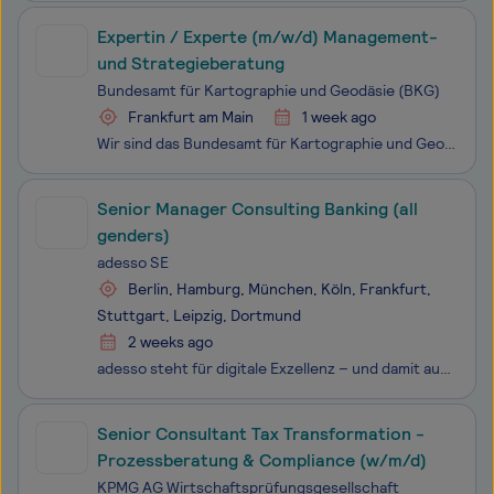
Expertin / Experte (m/w/d) Management-
und Strategieberatung
Bundesamt für Kartographie und Geodäsie (BKG)
Frankfurt am Main
1 week ago
Wir sind das Bundesamt für Kartographie und Geodäsie (BKG). Wir sorgen dafür, dass Ihr Navi immer den richtigen Weg findet, und versorgen Deutschland mit Geodaten. Unsere Produkte sind die Problemlöser für Umwelt, Klima, Sicherheit und Infrastruktur und unterstützen u. a. das Technische Hilfswe
Senior Manager Consulting Banking (all
genders)
adesso SE
Berlin, Hamburg, München, Köln, Frankfurt,
Stuttgart, Leipzig, Dortmund
2 weeks ago
adesso steht für digitale Exzellenz – und damit auch für vielfältige Entwicklungsmöglichkeiten für alle adessi. Wir wachsen gemeinsam und lernen voneinander: in anspruchsvollen Projekten, interdisziplinären Teams und mit zielgerichteten Trainingsangeboten. Wir haben IT im Herzen und den Erfolg unser
Senior Consultant Tax Transformation -
Prozessberatung & Compliance (w/m/d)
KPMG AG Wirtschaftsprüfungsgesellschaft