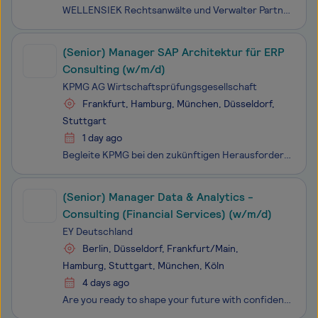
WELLENSIEK Rechtsanwälte und Verwalter Partnerschaftsgesellschaft mbB gehört zu den führenden deutschen Kanzleien im Bereich Restrukturierung, Sanierung und Insolvenzverwaltung. Seit über 100 Jahren begleiten wir Unternehmen, Gesellschafter und Gläubiger in wirtschaftlich herausfordernden Situatione
(Senior) Manager SAP Architektur für ERP
Consulting (w/m/d)
KPMG AG Wirtschaftsprüfungsgesellschaft
Frankfurt, Hamburg, München, Düsseldorf,
Stuttgart
1 day ago
Begleite KPMG bei den zukünftigen Herausforderungen unserer Kunden und Kundinnen. Begeistere auch Du Dich für die Vielfalt unserer Fragestellungen - und mach gemeinsam mit uns den Unterschied. Gemeinsam mit unseren Kollegen und Kolleginnen aus der Solution Line SAP&Finance Transformation arbeite
(Senior) Manager Data & Analytics -
Consulting (Financial Services) (w/m/d)
EY Deutschland
Berlin, Düsseldorf, Frankfurt/Main,
Hamburg, Stuttgart, München, Köln
4 days ago
Are you ready to shape your future with confidence?Gemeinsam die Welt jeden Tag ein bisschen besser machen. Für diesen Anspruch setzen wir bei EY alles in Bewegung und gehen als Team „all in". Schließlich haben wir ein klares Ziel vor Augen: nachhaltigen Wert und Wachstum zu schaffen - für unsere Ma