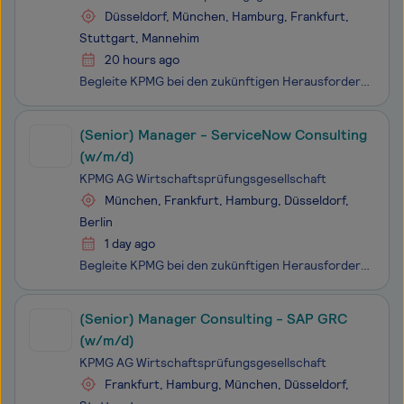
Düsseldorf, München, Hamburg, Frankfurt,
Stuttgart, Mannehim
20 hours ago
Begleite KPMG bei den zukünftigen Herausforderungen unserer Kunden und Kundinnen. Begeistere auch Du Dich für die Vielfalt unserer Fragestellungen - und mach gemeinsam mit uns den Unterschied. Begleite gemeinsam mit Deinem Team aus dem Bereich Tax Transformation unsere Mandanten und Mandan
(Senior) Manager - ServiceNow Consulting
(w/m/d)
KPMG AG Wirtschaftsprüfungsgesellschaft
München, Frankfurt, Hamburg, Düsseldorf,
Berlin
1 day ago
Begleite KPMG bei den zukünftigen Herausforderungen unserer Kunden und Kundinnen. Begeistere auch Du Dich für die Vielfalt unserer Fragestellungen - und mach gemeinsam mit uns den Unterschied. Gemeinsam mit Deinem Team aus dem Bereich Lighthouse Germany, dem Center of Excellence for Data & Analy
(Senior) Manager Consulting - SAP GRC
(w/m/d)
KPMG AG Wirtschaftsprüfungsgesellschaft
Frankfurt, Hamburg, München, Düsseldorf,