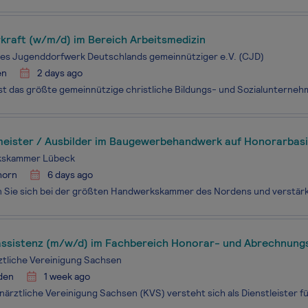
kraft (w/m/d) im Bereich Arbeitsmedizin
hes Jugenddorfwerk Deutschlands gemeinnütziger e.V. (CJD)
en
2 days ago
eister / Ausbilder im Baugewerbehandwerk auf Honorarbas
kskammer Lübeck
horn
6 days ago
assistenz (m/w/d) im Fachbereich Honorar- und Abrechnung
tliche Vereinigung Sachsen
den
1 week ago