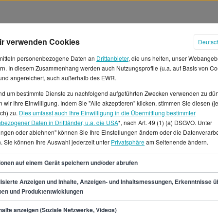
ir verwenden Cookies
Deutsc
mitteln personenbezogene Daten an
Drittanbieter
, die uns helfen, unser Webangeb
rn. In diesem Zusammenhang werden auch Nutzungsprofile (u.a. auf Basis von Co
 und angereichert, auch außerhalb des EWR.
und um bestimmte Dienste zu nachfolgend aufgeführten Zwecken verwenden zu dür
ter in Deutschland
 wir Ihre Einwilligung. Indem Sie "Alle akzeptieren" klicken, stimmen Sie diesen (j
ich) zu.
Dies umfasst auch Ihre Einwilligung in die Übermittlung bestimmter
bezogener Daten in Drittländer, u.a. die USA
*, nach Art. 49 (1) (a) DSGVO. Unter
ittliches Jahresgehalt von
lungen oder ablehnen" können Sie Ihre Einstellungen ändern oder die Datenverarb
 erwarten, was einem
. Sie können Ihre Auswahl jederzeit unter
Privatsphäre
am Seitenende ändern.
spanne als Honorararzt/ärztin
91
 und 6.708 € und 8.691 € pro
ionen auf einem Gerät speichern und/oder abrufen
 werden aktuell angeboten in
isierte Anzeigen und Inhalte, Anzeigen- und Inhaltsmessungen, Erkenntnisse ü
eutschlandweit gibt es für den
pen und Produktentwicklungen
 verfügbare Stellen.
min.
80.500
€
alte anzeigen (Soziale Netzwerke, Videos)