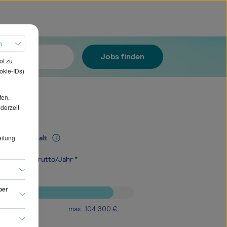
h
Jobs finden
ot zu
okie-IDs)
fen,
ederzeit
eitung
Mediangehalt
.300
€
brutto/Jahr *
ber
max.
104.300
€