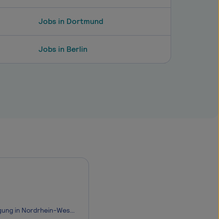
Jobs in Dortmund
Jobs in Berlin
Der DRK-Blutspendedienst West versorgt die Einrichtungen der Krankenversorgung in Nordrhein-Westfalen, Rheinland-Pfalz und im Saarland mit Blutpräparaten und medizinischen Dienstleistungen. Mit über 1200 Mitarbeitern an fünf Standorten sowie durch unser Engagement in Forschung und Entwicklung sind w