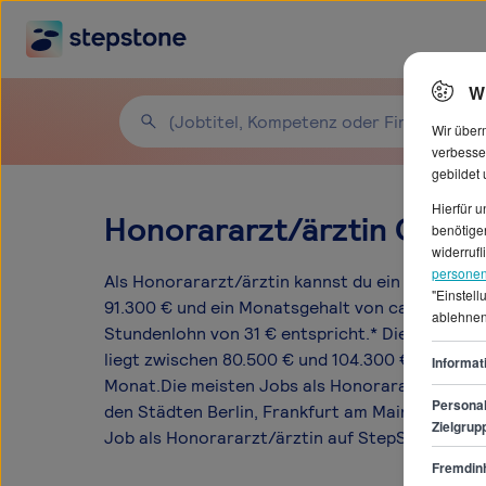
W
Wir über
verbesse
gebildet
Hierfür 
Honorararzt/ärztin Gehäl
benötigen
widerrufl
personen
Als Honorararzt/ärztin kannst du ein durchschn
"Einstel
91.300 € und ein Monatsgehalt von ca. 7.608 €
ablehnen
Stundenlohn von 31 € entspricht.* Die Gehalts
liegt zwischen 80.500 € und 104.300 € pro Jahr
Informat
Monat.Die meisten Jobs als Honorararzt/ärztin
Personal
den Städten Berlin, Frankfurt am Main, Essen.D
Zielgrup
Job als Honorararzt/ärztin auf StepStone.de 75
Fremdinh