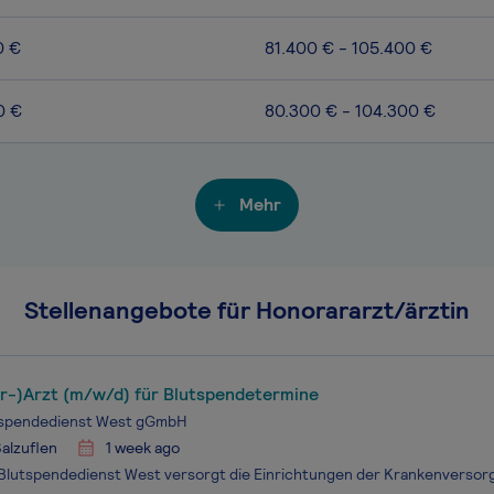
0 €
81.400 € - 105.400 €
0 €
80.300 € - 104.300 €
Mehr
Stellenangebote für Honorararzt/ärztin
r-)Arzt (m/w/d) für Blutspendetermine
spendedienst West gGmbH
alzuflen
1 week ago