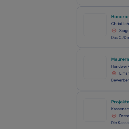
Honorar
Christlic
Sieg
Maurerm
Handwer
Elms
Projekt
Kassenärz
Dres