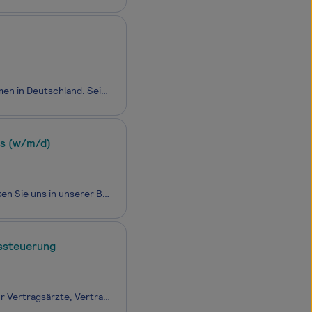
Das CJD ist das größte gemeinnützige christliche Bildungs- und Sozialunternehmen in Deutschland. Seine mehr als 11.800 Mitarbeitenden fördern und begleiten Kinder, Jugendliche und Erwachsene an über 350 Standorten in Kitas, Schulen, Berufsbildungswerken und Lehrbetrieben, in Kliniken, Reha-Einrichtu
is (w/m/d)
Bewerben Sie sich bei der größten Handwerkskammer des Nordens und verstärken Sie uns in unserer Berufsbildungsstätte Elmshorn alsMaurermeister / Ausbilder im Baugewerbehandwerk auf Honorarbasis (w/m/d)
ssteuerung
Die Kassenärztliche Vereinigung Sachsen (KVS) versteht sich als Dienstleister für Vertragsärzte, Vertragspsychotherapeuten und Patienten und ist die Vertretung ihrer Mitglieder im Freistaat Sachsen. Mit unseren über 1.300 Mitarbeitern an den Standorten Chemnitz, Dresden und Leipzig stellen wir die a