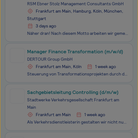
RSM Ebner Stolz Management Consultants GmbH
Frankfurt am Main, Hamburg, Köln, München,
Stuttgart
3 days ago
Näher dran! Nach diesem Motto arbeiten wir gemeinsam mit Unternehmern und Top-Managern an Herausforderungen unserer Kunden. Und wir sorgen dafür, dass unsere Arbeit zu messbaren Ergebnissen führt. Werde Teil unseres Teams! Wir stehen für handfeste Leistungssteigerung und nachhaltige Restru
Manager Finance Transformation (m/w/d)
DERTOUR Group GmbH
Frankfurt am Main, Köln
1 week ago
Steuerung von Transformationsprojekten durch die Übernahme des Projektmanagements bzw. des PMO, einschließlich z.B. Planung, Reporting und Stakeholder-ManagementEigenständige Durchführung von Transformationsinitiativen - von der Analyse von End-to-End-Prozessen, über die Identifikation von Optimieru
Sachgebietsleitung Controlling (d/m/w)
Stadtwerke Verkehrsgesellschaft Frankfurt am
Main
Frankfurt am Main
1 week ago
Als Verkehrsdienstleisterin gestalten wir nicht nur die Zukunft Frankfurts, sondern setzen uns auch als Arbeitgeberin für Ihre persönliche und berufliche Entwicklung ein. In unserem Unternehmen leben wir Offenheit, Toleranz und Gleichberechtigung und bieten Ihnen eine Vielzahl an attraktiven Benefit