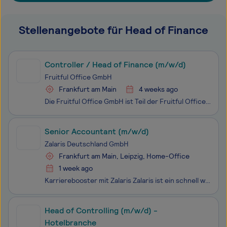
Stellenangebote für Head of Finance
Controller / Head of Finance (m/w/d)
Fruitful Office GmbH
Frankfurt am Main
4 weeks ago
Die Fruitful Office GmbH ist Teil der Fruitful Office Group, Europas führendem Lieferservice für frisches Obst an den Arbeitsplatz. Wir versorgen Unternehmen aller Größen und Branchen im gesamten Bundesgebiet regelmäßig und fortlaufend mit handgepackten, saisonalen Obstkörben und sorgen damit für me
Senior Accountant (m/w/d)
Zalaris Deutschland GmbH
Frankfurt am Main, Leipzig, Home-Office
1 week ago
Karrierebooster mit Zalaris Zalaris ist ein schnell wachsender, weltweit führender Anbieter von HR-Technologie und Gehaltsabrechnungslösungen. Wir bieten ein internationales Umfeld, in dem Du mit uns wachsen kannst, und fördern offene Kommunikation sowie kreatives Denken durch kurze Entscheidungsw
Head of Controlling (m/w/d) -
Hotelbranche