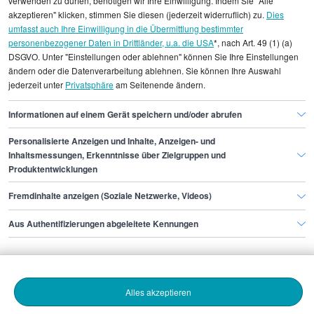
verwenden zu dürfen, benötigen wir Ihre Einwilligung. Indem Sie "Alle
Durchschnittswerte und die Angaben können nicht
akzeptieren" klicken, stimmen Sie diesen (jederzeit widerruflich) zu.
Dies
umfasst auch Ihre Einwilligung in die Übermittlung bestimmter
einzelnen Stellenangeboten zugeordnet werden.
personenbezogener Daten in Drittländer, u.a. die USA
*, nach Art. 49 (1) (a)
DSGVO. Unter "Einstellungen oder ablehnen" können Sie Ihre Einstellungen
Gehaltsinformationen
Buchhaltung
ändern oder die Datenverarbeitung ablehnen. Sie können Ihre Auswahl
jederzeit unter
Privatsphäre
am Seitenende ändern.
Head of Finance
Head of Finance Frankfurt am Main
Informationen auf einem Gerät speichern und/oder abrufen
Personalisierte Anzeigen und Inhalte, Anzeigen- und
Finde den Job,
Inhaltsmessungen, Erkenntnisse über Zielgruppen und
Produktentwicklungen
der zu dir passt.
Fremdinhalte anzeigen (Soziale Netzwerke, Videos)
Stepstone
Aus Authentifizierungen abgeleitete Kennungen
Bewerbende
Alles akzeptieren
Arbeitgebende