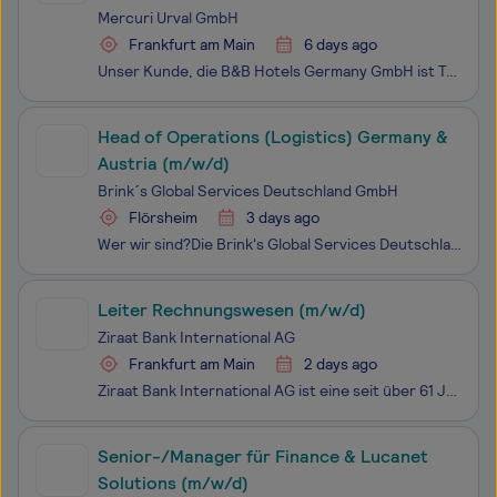
Mercuri Urval GmbH
Frankfurt am Main
6 days ago
Unser Kunde, die B&B Hotels Germany GmbH ist Teil der international erfolgreichen B&B Hotels Gruppe und steht für moderne, budgetfreundliche Unterkunftslösungen in einem dynamischen und wachstumsstarken Marktumfeld. Die Gruppe wurde 1990 in Frankreich gegründet und ist heute mit mehr als 950
Head of Operations (Logistics) Germany &
Austria (m/w/d)
Brink´s Global Services Deutschland GmbH
Flörsheim
3 days ago
Wer wir sind?Die Brink's Global Services Deutschland GmbH ist ein Tochterunternehmen der weltweit tätigen Brink’s Incorporated mit Sitz in Richmond, Virginia, welche weltweit mit mehr als 65.000 Arbeitnehmerinnen und Arbeitnehmern in mehr als 100 Ländern. Wir sind ein führender Anbieter von innovati
Leiter Rechnungswesen (m/w/d)
Ziraat Bank International AG
Frankfurt am Main
2 days ago
Ziraat Bank International AG ist eine seit über 61 Jahren auf dem deutschen Markt erfolgreich tätige Geschäftsbank. Mit einer Bilanzsumme von über 1 Milliarde Euro bieten wir unseren Kunden an sieben Standorten in Deutschland ein breites Spektrum an Finanzdienstleistungen an.Für unsere Hauptverwaltu
Senior-/Manager für Finance & Lucanet
Solutions (m/w/d)