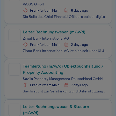
ViOSS GmbH
Frankfurt am Main
6 days ago
Die Rolle des Chief Financial Officers bei der digitalen Transformation wird immer wichtiger. Der CFO entwickelt sich zum Digital CFO, der sich durch neue Kompetenzen definiert und damit das Unternehmen fit für die Zukunft macht. Mit Hilfe neuer Technologien wie Cloud Computing, Big Data, Künstliche
Leiter Rechnungswesen (m/w/d)
Ziraat Bank International AG
Frankfurt am Main
2 days ago
Ziraat Bank International AG ist eine seit über 61 Jahren auf dem deutschen Markt erfolgreich tätige Geschäftsbank. Mit einer Bilanzsumme von über 1 Milliarde Euro bieten wir unseren Kunden an sieben Standorten in Deutschland ein breites Spektrum an Finanzdienstleistungen an.Für unsere Hauptverwaltu
Teamleitung (m/w/d) Objektbuchhaltung /
Property Accounting
Savills Property Management Deutschland GmbH
Frankfurt am Main
7 days ago
Savills sucht zur Verstärkung und Unterstützung des Teams eine motivierte Persönlichkeit mit Weitblick und Engagement. Das Savills Property Management hat sich auf das kaufmännische und technische Management anspruchsvoller Immobilienbestände aus den Segmenten Büro, Handel, Logistik und Wohnen für n
Leiter Rechnungswesen & Steuern
(m/w/d)