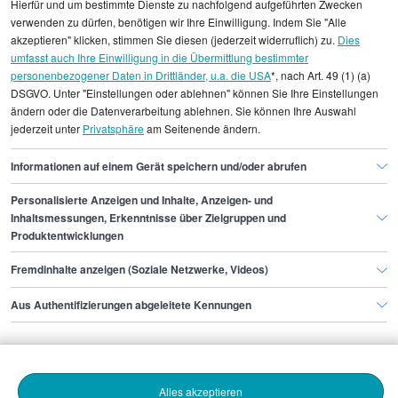
Hierfür und um bestimmte Dienste zu nachfolgend aufgeführten Zwecken
statistischen Erhebungen durch StepStone. Es sind
verwenden zu dürfen, benötigen wir Ihre Einwilligung. Indem Sie "Alle
Durchschnittswerte und die Angaben können nicht
akzeptieren" klicken, stimmen Sie diesen (jederzeit widerruflich) zu.
Dies
umfasst auch Ihre Einwilligung in die Übermittlung bestimmter
einzelnen Stellenangeboten zugeordnet werden.
personenbezogener Daten in Drittländer, u.a. die USA
*, nach Art. 49 (1) (a)
DSGVO. Unter "Einstellungen oder ablehnen" können Sie Ihre Einstellungen
Gehaltsinformationen
Buchhaltung
ändern oder die Datenverarbeitung ablehnen. Sie können Ihre Auswahl
jederzeit unter
Privatsphäre
am Seitenende ändern.
Finanzdirektor/in
Finanzdirektor/in Frankfurt am Main
Informationen auf einem Gerät speichern und/oder abrufen
Personalisierte Anzeigen und Inhalte, Anzeigen- und
Finde den Job,
Inhaltsmessungen, Erkenntnisse über Zielgruppen und
Produktentwicklungen
der zu dir passt.
Fremdinhalte anzeigen (Soziale Netzwerke, Videos)
Stepstone
Aus Authentifizierungen abgeleitete Kennungen
Bewerbende
Alles akzeptieren
Arbeitgebende