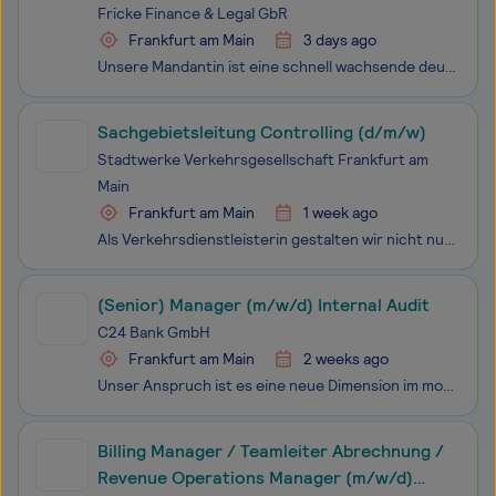
Fricke Finance & Legal GbR
Frankfurt am Main
3 days ago
Unsere Mandantin ist eine schnell wachsende deutsche Unternehmensgruppe. Man plant durch Zusammenschlüsse von Unternehmen aus der Energieverteilung (Buy & Build) Marktanteile zu gewinnen und Synergien zu nutzen. Dem Rechnungswesen kommt dabei eine besondere Bedeutung zu. Am zentralen Standort i
Sachgebietsleitung Controlling (d/m/w)
Stadtwerke Verkehrsgesellschaft Frankfurt am
Main
Frankfurt am Main
1 week ago
Als Verkehrsdienstleisterin gestalten wir nicht nur die Zukunft Frankfurts, sondern setzen uns auch als Arbeitgeberin für Ihre persönliche und berufliche Entwicklung ein. In unserem Unternehmen leben wir Offenheit, Toleranz und Gleichberechtigung und bieten Ihnen eine Vielzahl an attraktiven Benefit
(Senior) Manager (m/w/d) Internal Audit
C24 Bank GmbH
Frankfurt am Main
2 weeks ago
Unser Anspruch ist es eine neue Dimension im mobile Banking zu stellen. Du kannst hier ganz vorne mit dabei sein! Digitale Geschäftsmodelle und agiles Arbeiten begeistern Dich, Du bist neugierig und bringst Leidenschaft für Veränderungen mit? Dann bist Du bei uns genau richtig! Erlebe die Dynamik de
Billing Manager / Teamleiter Abrechnung /
Revenue Operations Manager (m/w/d)