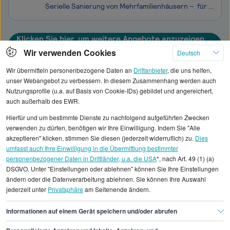
Serielle Sanierung von Mehrfamilienhäusern – für eine klimaneutrale Zukunft des WohnungssektorsBis 2045 planen wir insgesamt eine Gigatonne CO2 im Wohnungssektor durch serielle energetische Sanierungen einzusparen. Das ist ein globaler Impact! Wir sind DER Partner der Wohnungswirtschaft für bezahlb
Klicken Sie hier, um weitere Angebote anzuzeigen
Wir verwenden Cookies
Deutsch
Wir übermitteln personenbezogene Daten an
Drittanbieter
, die uns helfen,
unser Webangebot zu verbessern. In diesem Zusammenhang werden auch
Nutzungsprofile (u.a. auf Basis von Cookie-IDs) gebildet und angereichert,
Alle angezeigten Gehaltsdaten beruhen auf
auch außerhalb des EWR.
statistischen Erhebungen durch StepStone. Es sind
Hierfür und um bestimmte Dienste zu nachfolgend aufgeführten Zwecken
Durchschnittswerte und die Angaben können nicht
verwenden zu dürfen, benötigen wir Ihre Einwilligung. Indem Sie "Alle
einzelnen Stellenangeboten zugeordnet werden.
akzeptieren" klicken, stimmen Sie diesen (jederzeit widerruflich) zu.
Dies
umfasst auch Ihre Einwilligung in die Übermittlung bestimmter
personenbezogener Daten in Drittländer, u.a. die USA
*, nach Art. 49 (1) (a)
Gehaltsinformationen
Handwerk
DSGVO. Unter "Einstellungen oder ablehnen" können Sie Ihre Einstellungen
Gerüstbauermeister/in
ändern oder die Datenverarbeitung ablehnen. Sie können Ihre Auswahl
jederzeit unter
Privatsphäre
am Seitenende ändern.
Gerüstbauermeister/in Dortmund
Informationen auf einem Gerät speichern und/oder abrufen