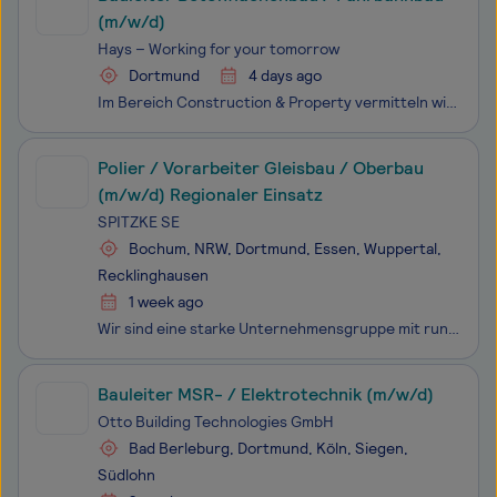
(m/w/d)
Hays – Working for your tomorrow
Dortmund
4 days ago
Im Bereich Construction & Property vermitteln wir Fach- und Führungskräfte in der Bau- und Immobilienbranche. Wir unterstützen Sie und unsere Kundenunternehmen in allen Bereichen des Hoch- & Tiefbaus sowie im Facility Management, im Großanlagenbau, in der TGA oder im Real Estate Management.
Polier / Vorarbeiter Gleisbau / Oberbau
(m/w/d) Regionaler Einsatz
SPITZKE SE
Bochum, NRW, Dortmund, Essen, Wuppertal,
Recklinghausen
1 week ago
Wir sind eine starke Unter­nehmens­gruppe mit rund 2.900 Mit­arbeitenden an 18 Standorten in Deutschland und Europa. Gemeinsam gestalten wir Europas Bahn­infra­struktur und bringen diese voran. Als System­lieferant für schienen­ge­bundene Mobilität schaffen wir täglich neue Verbindungen: für Fern- u
Bauleiter MSR- / Elektrotechnik (m/w/d)
Otto Building Technologies GmbH
Bad Berleburg, Dortmund, Köln, Siegen,
Südlohn