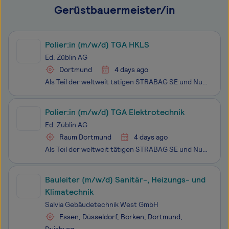
Gerüstbauermeister/in
Polier:in (m/w/d) TGA HKLS
Ed. Züblin AG
Dortmund
4 days ago
Als Teil der weltweit tätigen STRABAG SE und Nummer eins im deutschen Hoch- und Ingenieurbau bauen wir bei ZÜBLIN laufend am Fortschritt. Einzigartigkeit und individuelle Stärken kennzeichnen dabei unsere Projekte und jede:n Einzelne:n von uns. Ob im Hoch- und Ingenieurbau, Spezialtiefbau, Tunnel-,
Polier:in (m/w/d) TGA Elektrotechnik
Ed. Züblin AG
Raum Dortmund
4 days ago
Als Teil der weltweit tätigen STRABAG SE und Nummer eins im deutschen Hoch- und Ingenieurbau bauen wir bei ZÜBLIN laufend am Fortschritt. Einzigartigkeit und individuelle Stärken kennzeichnen dabei unsere Projekte und jede:n Einzelne:n von uns. Ob im Hoch- und Ingenieurbau, Spezialtiefbau, Tunnel-,
Bauleiter (m/w/d) Sanitär-, Heizungs- und
Klimatechnik
Salvia Gebäudetechnik West GmbH
Essen, Düsseldorf, Borken, Dortmund,