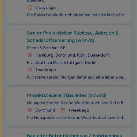
Duisburg
2 days ago
Die Salvia Gebäudetechnik ist ein mittelständisches Unternehmen mit deutschlandweit mehr als 2.400 Mitarbeitern. Als professioneller Multidienstleister bildet die Gruppe, an 30 Standorten in ganz Deutschland, den kompletten technischen Lebenszyklus von Gebäuden ab. Von der Planung bis zum Betrieb. B
Senior Projektleiter Rückbau, Abbruch &
Schadstoffsanierung (w/m/d)
Drees & Sommer SE
Hamburg, Dortmund, Köln, Düsseldorf,
Frankfurt am Main, Stuttgart, Berlin
1 week ago
Wir stehen jeden Morgen dafür auf, eine lebenswerte Zukunft für nachfolgende Generationen zu schaffen. Je nach Projekt sind wir Berater, Umsetzer – oder beides – nachhaltiger, innovativer und wirtschaftlicher Lösungen für Immobilien, Industrie, Energie und Infrastruktur. In interdisziplinären Teams
Projektsteuerer/Bauleiter (m/w/d)
Neuapostolische Kirche Westdeutschland K.d.ö.R.
Dortmund
1 week ago
Die Neuapostolische Kirche Westdeutschland K.d.ö.R. betreut mit rund 60 Mitarbeiterinnen und Mitarbeitern etwa 400 Gemeinden in mehreren Bundesländern sowie weitere Gemeinden im Ausland. Unser Team Bau kümmert sich um die Instandhaltung der Kirchengebäude, Um- und Neubauten sowie die Umsetzung techn
Bauleiter Betonflächenbau / Fahrbahnbau