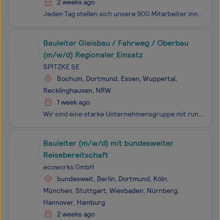
2 weeks ago
Jeden Tag stellen sich unsere 900 Mitarbeiter:innen mit Leidenschaft und Herz der Aufgabe, durch innovative Strategien und Lösungen für gebäudetechnische Anlagensysteme die Klimaneutralität voranzutreiben. Einst als Ein-Mann-Handwerksbetrieb gegründet, blicken wir heute auf eine über 50-jährige Erf
Bauleiter Gleisbau / Fahrweg / Oberbau
(m/w/d) Regionaler Einsatz
SPITZKE SE
Bochum, Dortmund, Essen, Wuppertal,
Recklinghausen, NRW
1 week ago
Wir sind eine starke Unter­nehmens­gruppe mit rund 2.900 Mit­arbeitenden an 18 Standorten in Deutschland und Europa. Gemeinsam gestalten wir Europas Bahn­infra­struktur und bringen diese voran. Als System­lieferant für schienen­ge­bundene Mobilität schaffen wir täglich neue Verbindungen: für Fern- u
Bauleiter (m/w/d) mit bundesweiter
Reisebereitschaft
ecoworks GmbH
bundesweit, Berlin, Dortmund, Köln,
München, Stuttgart, Wiesbaden, Nürnberg,
Hannover, Hamburg
2 weeks ago