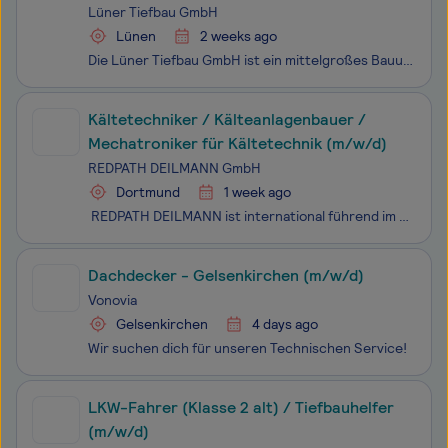
Lüner Tiefbau GmbH
Lünen
2 weeks ago
Die Lüner Tiefbau GmbH ist ein mittelgroßes Bauunternehmen mit langjähriger Erfahrung im Bereich Tiefbau. Wir realisieren anspruchsvolle Infrastrukturprojekte, von der Straßen- und Kanalbau bis hin zu Erdarbeiten und Leitungsverlegungen. Dabei legen wir großen Wert auf Qualität, Sicherheit und Termi
Kältetechniker / Kälteanlagenbauer /
Mechatroniker für Kältetechnik (m/w/d)
REDPATH DEILMANN GmbH
Dortmund
1 week ago
REDPATH DEILMANN ist international führend im Schachtbau und innovativer Dienstleister im Berg- und Tunnelbau. Als Teil der kanadischen Redpath-Gruppe gehören wir zur Weltspitze auf dem Gebiet des „mining contracting“. Wir sind als wachsendes Unternehmen in den Bergbauzentren aller fünf Kontin
Dachdecker - Gelsenkirchen (m/w/d)
Vonovia
Gelsenkirchen
4 days ago
Wir suchen dich für unseren Technischen Service!
LKW-Fahrer (Klasse 2 alt) / Tiefbauhelfer
(m/w/d)