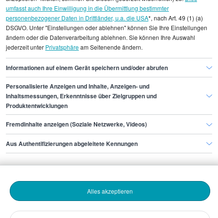
umfasst auch Ihre Einwilligung in die Übermittlung bestimmter
einzelnen Stellenangeboten zugeordnet werden.
personenbezogener Daten in Drittländer, u.a. die USA
*, nach Art. 49 (1) (a)
DSGVO. Unter "Einstellungen oder ablehnen" können Sie Ihre Einstellungen
Gehaltsinformationen
Handwerk
Bauarbeiter/in
ändern oder die Datenverarbeitung ablehnen. Sie können Ihre Auswahl
jederzeit unter
Privatsphäre
am Seitenende ändern.
Bauarbeiter/in Dortmund
Informationen auf einem Gerät speichern und/oder abrufen
Personalisierte Anzeigen und Inhalte, Anzeigen- und
Finde den Job,
Inhaltsmessungen, Erkenntnisse über Zielgruppen und
Produktentwicklungen
der zu dir passt.
Fremdinhalte anzeigen (Soziale Netzwerke, Videos)
Stepstone
Aus Authentifizierungen abgeleitete Kennungen
Bewerbende
Alles akzeptieren
Arbeitgebende