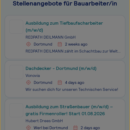
Stellenangebote für Bauarbeiter/in
Ausbildung zum Tiefbaufacharbeiter
(m/w/d)
REDPATH DEILMANN GmbH
Dortmund
2 weeks ago
REDPATH DEILMANN zählt im Schachtbau zur Weltspitze, bietet zukunftsfähige Arbeitsplätze mit individuellen Entwicklungsmöglichkeiten im In- und Ausland und steht traditionell für Qualität, innovative Technik und herausragendes Teamwork. Werde Teil unseres Teams und starte Deine Ausbildun
Dachdecker - Dortmund (m/w/d)
Vonovia
Dortmund
4 days ago
Wir suchen dich für unseren Technischen Service!
Ausbildung zum Straßenbauer (m/w/d) –
gratis Firmenroller! Start 01.08.2026
Hubert Drees GmbH
Werl bei Dortmund
2 days ago