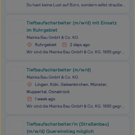
Du hast keine Lust auf Büro, sondern willst draußen arbeiten, mit anpacken und am Ende des Tages sehen, was du geschafft hast?Dann ist die Ausbildung zum Straßenbauer (m/w/d) genau das Richtige für dich!Ort: Werl Dauer: 3 JahreWas dich bei uns erwartet:Bei uns lernst du alles rund um den Bau über un
Tiefbaufacharbeiter (m/w/d) mit Einsatz
im Ruhrgebiet
Mainka Bau GmbH & Co. KG
Ruhrgebiet
2 days ago
Wir sind die Mainka Bau GmbH & Co. KG. 1895 gegründet und seitdem ein familiengeführtes Unternehmen. Zur Unternehmensgruppe gehören mehr als 1.250 Kolleginnen und Kollegen. Da, wo die Anforderungen an die Qualität und Sicherheit von Bauprojekten besonders groß sind, sind wir zu Hause. Unsere Kun
Tiefbaufacharbeiter (m/w/d)
Mainka Bau GmbH & Co. KG
Lingen, Köln, Gelsenkirchen, Münster,
Wuppertal, Osnabrück
1 week ago
Wir sind die Mainka Bau GmbH & Co. KG. 1895 gegründet und seitdem ein familiengeführtes Unternehmen. Zur Unternehmensgruppe gehören mehr als 1.250 Kolleginnen und Kollegen. Da, wo die Anforderungen an die Qualität und Sicherheit von Bauprojekten besonders groß sind, sind wir zu Hause. Unsere Kun
Tiefbaufacharbeiter/in (Straßenbau)
(m/w/d) Quereinstieg möglich