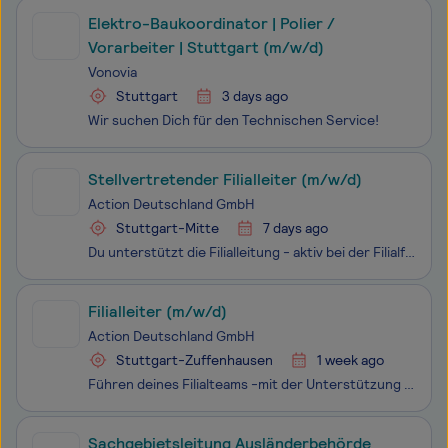
Elektro-Baukoordinator | Polier /
Vorarbeiter | Stuttgart (m/w/d)
Vonovia
Stuttgart
3 days ago
Wir suchen Dich für den Technischen Service!
Stellvertretender Filialleiter (m/w/d)
Action Deutschland GmbH
Stuttgart-Mitte
7 days ago
Du unterstützt die Filialleitung - aktiv bei der Filialführung und trägst maßgeblich zum Erfolg der Filiale bei Personalverantwortung - Unterstützung bei der Einsatzplanung, im Bewerbungsprozess und bei der Einarbeitung neuer Mitarbeiter Mitverantwortung - für die optimale Verkaufssteuerun
Filialleiter (m/w/d)
Action Deutschland GmbH
Stuttgart-Zuffenhausen
1 week ago
Führen deines Filialteams -mit der Unterstützung der Stellvertretenden Filialleitung Verantwortung für das Filialbild - Bestellprozess, Umsetzung der Präsentationsrichtlinien und täglich anfallenden Aufgaben Personalverantwortung - Erstellen von Dienstplänen und Förderung der Mitarbeiteren
Sachgebietsleitung Ausländerbehörde