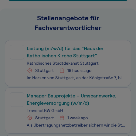
Stellenangebote für
Fachverantwortlicher
Leitung (m/w/d) für das "Haus der
Katholischen Kirche Stuttgart"
Katholisches Stadtdekanat Stuttgart
Stuttgart
18 hours ago
Im Herzen von Stuttgart, an der Königstraße 7, bietet das „Haus der Katholischen Kirche“ einen Ort der Begegnung, der Pastoral und Seelsorge, Information, Bildung und Kultur. Das Katholische Stadtdekanat, das Katholische Bildungswerk, die Domgemeinde St. Eberhard, ein Café, die City-Pastoral, die Ca
Manager Bauprojekte – Umspannwerke,
Energieversorgung (w/m/d)
TransnetBW GmbH
Stuttgart
1 week ago
Als Übertragungsnetzbetreiber sichern wir die Stromversorgung für rund elf Millionen Menschen in Baden-Württemberg. Wir schaffen die Infrastruktur für die Energiewende, indem wir das Höchstspannungsnetz instand halten, optimieren und bedarfsgerecht ausbauen. Mit unserem Netz machen wir das Land nich