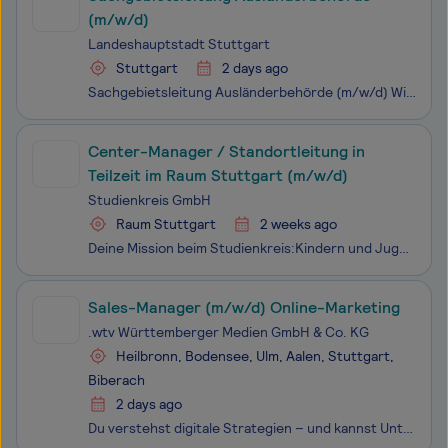
(m/w/d)
Landeshauptstadt Stuttgart
Stuttgart
2 days ago
Sachgebietsleitung Ausländerbehörde (m/w/d) Wir suchen Sie für das Amt für öffentliche Ordnung der Landeshauptstadt Stuttgart. Die Stelle ist in Vollzeit und unbefristet zu besetzen. Das Amt für öffentliche Ordnung ist eines der großen Ämter der Stadtverwaltung mit über 1.000 Mitarbeitenden. Die Au
Center-Manager / Standortleitung in
Teilzeit im Raum Stuttgart (m/w/d)
Studienkreis GmbH
Raum Stuttgart
2 weeks ago
Deine Mission beim Studienkreis:Kindern und Jugendlichen helfen, ihr schulisches Potenzial voll auszuschöpfen und erfolgreich ins Leben zu starten. In deiner Rolle gestaltest du aktiv mit:Du bist Herzstück & Wachstumstreiber: Als erste Anlaufstelle für Familien organisierst du nicht nur den S
Sales-Manager (m/w/d) Online-Marketing
.wtv Württemberger Medien GmbH & Co. KG
Heilbronn, Bodensee, Ulm, Aalen, Stuttgart,
Biberach
2 days ago
Du verstehst digitale Strategien – und kannst Unter­nehmen dafür begeistern? Dann werde Teil der Württemberger Medien! Württemberger Medien unterstützt mittel­ständische Unternehmen seit über 25 Jahren dabei, online sichtbar zu werden – mit passenden Lösungen für Online-Marke­ting, Recruiting und di