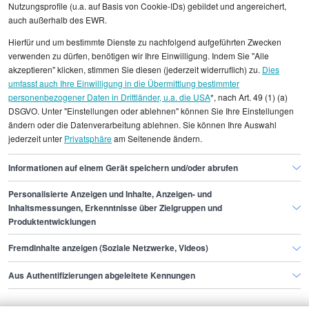
Nutzungsprofile (u.a. auf Basis von Cookie-IDs) gebildet und angereichert,
auch außerhalb des EWR.
Alle angezeigten Gehaltsdaten beruhen auf
Hierfür und um bestimmte Dienste zu nachfolgend aufgeführten Zwecken
statistischen Erhebungen durch StepStone. Es sind
verwenden zu dürfen, benötigen wir Ihre Einwilligung. Indem Sie "Alle
Durchschnittswerte und die Angaben können nicht
akzeptieren" klicken, stimmen Sie diesen (jederzeit widerruflich) zu.
Dies
umfasst auch Ihre Einwilligung in die Übermittlung bestimmter
einzelnen Stellenangeboten zugeordnet werden.
personenbezogener Daten in Drittländer, u.a. die USA
*, nach Art. 49 (1) (a)
DSGVO. Unter "Einstellungen oder ablehnen" können Sie Ihre Einstellungen
Gehaltsinformationen
Management
ändern oder die Datenverarbeitung ablehnen. Sie können Ihre Auswahl
jederzeit unter
Privatsphäre
am Seitenende ändern.
Fachverantwortlicher
Fachverantwortlicher Stuttgart
Informationen auf einem Gerät speichern und/oder abrufen
Personalisierte Anzeigen und Inhalte, Anzeigen- und
Finde den Job,
Inhaltsmessungen, Erkenntnisse über Zielgruppen und
Produktentwicklungen
der zu dir passt.
Fremdinhalte anzeigen (Soziale Netzwerke, Videos)
Stepstone
Aus Authentifizierungen abgeleitete Kennungen
Bewerbende