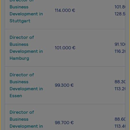
Business
101.800
114.000 €
Development in
128.50
Stuttgart
Director of
Business
91.100 
101.000 €
Development in
116.20
Hamburg
Director of
Business
88.300
99.300 €
Development in
113.20
Essen
Director of
Business
88.600
98.700 €
Development in
113.40