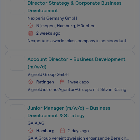
Director Strategy & Corporate Business
Development
Nexperia Germany GmbH
Nijmegen, Hamburg, München
2 weeks ago
Nexperia is a world-class company in semiconductor development and in-house production. A proven global player with an entrepreneurial mentality. At our core is an 12,000+ strong international network with a singular focus. Built on passion and commitment to our work, belief in our goals and a drive
Account Director - Business Development
(m/w/d)
Vignold Group GmbH
Ratingen
1 week ago
Vignold ist eine Agentur-Gruppe mit Sitz in Ratingen. Alles was wir tun dreht sich um Produkt- und Markenkommunikation. Wir bieten Beratung zur digitalen Transformation in Kombination mit Kreation gepaart mit Technologie sowie Medien-Produktion. Unsere mittlerweile über 150 Talente in Deutschl
Junior Manager (m/w/d) – Business
Development & Strategy
GAIA AG
Hamburg
2 days ago
GAIA Group vereint zwei sich ergänzende Bereiche: GAIA als innovativer Entwickler digitaler Therapeutika (DTx) und Veovita mit Versorgungsprogrammen für Integrierte Versorgung – für Krankenkassen, öffentliche Einrichtungen und Unternehmen. Wir haben die erste DiGA auf den deutschen Markt gebracht un