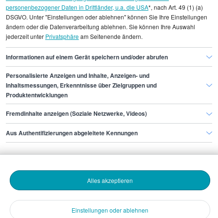
personenbezogener Daten in Drittländer, u.a. die USA
*, nach Art. 49 (1) (a)
DSGVO. Unter "Einstellungen oder ablehnen" können Sie Ihre Einstellungen
Gehaltsinformationen
Vertrieb und Verkauf
ändern oder die Datenverarbeitung ablehnen. Sie können Ihre Auswahl
jederzeit unter
Privatsphäre
am Seitenende ändern.
Director of Business Development
Informationen auf einem Gerät speichern und/oder abrufen
Personalisierte Anzeigen und Inhalte, Anzeigen- und
Finde den Job,
Inhaltsmessungen, Erkenntnisse über Zielgruppen und
Produktentwicklungen
der zu dir passt.
Fremdinhalte anzeigen (Soziale Netzwerke, Videos)
Stepstone
Aus Authentifizierungen abgeleitete Kennungen
Bewerbende
Alles akzeptieren
Arbeitgebende
Einstellungen oder ablehnen
Download