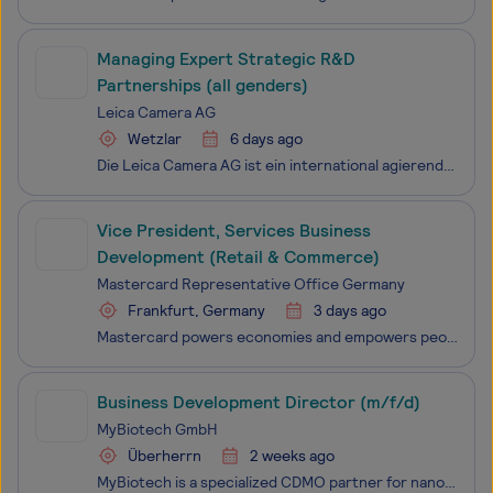
Managing Expert Strategic R&D
Partnerships (all genders)
Leica Camera AG
Wetzlar
6 days ago
Die Leica Camera AG ist ein international agierender Premium-Hersteller von Kameras und Sportoptik-Produkten mit Hauptsitz in Wetzlar, Hessen. Der legendäre Ruf der Marke Leica basiert auf einer über 100-jährigen Tradition. Leica steht für exzellente Qualität, deutsche Handwerkskunst, exklusives Ind
Vice President, Services Business
Development (Retail & Commerce)
Mastercard Representative Office Germany
Frankfurt, Germany
3 days ago
Mastercard powers economies and empowers people in 200+ countries and territories worldwide. Together with our customers, we’re helping build a sustainable economy where everyone can prosper. We support a wide range of digital payments choices, making transactions secure, simple, smart and accessibl
Business Development Director (m/f/d)
MyBiotech GmbH
Überherrn
2 weeks ago
MyBiotech is a specialized CDMO partner for nanomedicine development, scale-up, and GMP manufacturing. We support our clients from early formulation development through preclinical and clinical manufacturing to aseptic fill & finish, lyophilization, quality control, and regulatory CMC support. W