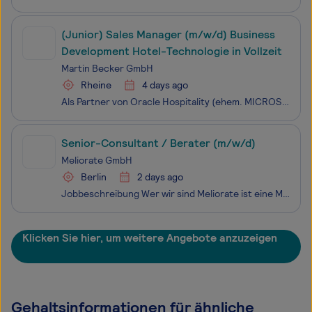
(Junior) Sales Manager (m/w/d) Business
Development Hotel-Technologie in Vollzeit
Martin Becker GmbH
Rheine
4 days ago
Als Partner von Oracle Hospitality (ehem. MICROS Fidelio), dem weltweit führenden Hersteller für Hotelsoftware- & Kassen-Lösungen, versorgen und betreuen wir seit über 30 Jahren hunderte Hotelbetriebe mit individuellen Hotel-IT-Lösungen. Unser Fokus liegt dabei in der Software- und Hardware-Auss
Senior-Consultant / Berater (m/w/d)
Meliorate GmbH
Berlin
2 days ago
Jobbeschreibung Wer wir sind Meliorate ist eine Managementberatung mit Standorten in Berlin, Hamburg, Köln und München. Wir beraten Unternehmen mit komplexen, asset-intensiven Geschäftsmodellen – zum Beispiel Netzbetreiber aus der Energie- oder Wasserwirtschaft – bei strategischen und organisatorisc
Klicken Sie hier, um weitere Angebote anzuzeigen
Gehaltsinformationen für ähnliche