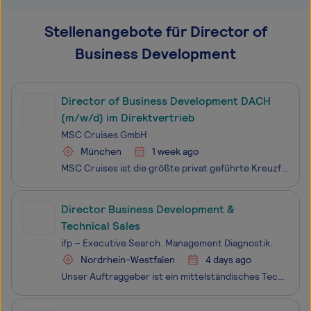
Stellenangebote für Director of
Business Development
Director of Business Development DACH
(m/w/d) im Direktvertrieb
MSC Cruises GmbH
München
1 week ago
MSC Cruises ist die größte privat geführte Kreuzfahrtgesellschaft der Welt und Marktführer in Europa sowie im Mittelmeer, Südamerika und Südafrika. Mit über 40 Jahren Erfahrung in der Seefahrt besteht die MSC Flotte derzeit aus 24 hochmodernen Kreuzfahrtschiffen. MSC steht für einen elegant-me
Director Business Development &
Technical Sales
ifp – Executive Search. Management Diagnostik.
Nordrhein-Westfalen
4 days ago
Unser Auftraggeber ist ein mittelständisches Technologieunternehmen mit 200 Mitarbeitenden, das kundenspezifische technische Services für zahlreiche Industriezweige anbietet. Als führender Anbieter und Pionier seiner Branche hat das Unternehmen Verfahren entwickelt, die heute zum neuesten Stand der