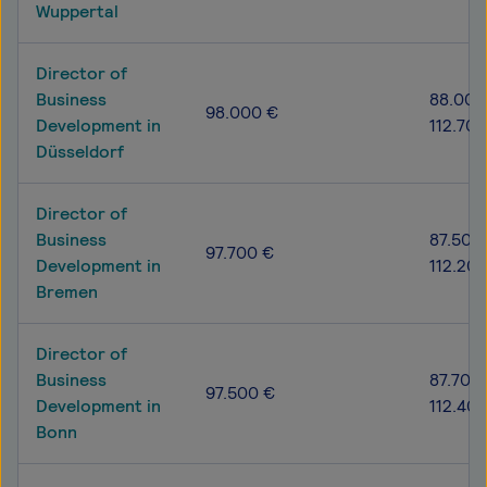
Wuppertal
Director of
Business
88.000
98.000 €
Development in
112.700
Düsseldorf
Director of
Business
87.500
97.700 €
Development in
112.20
Bremen
Director of
Business
87.700 
97.500 €
Development in
112.40
Bonn