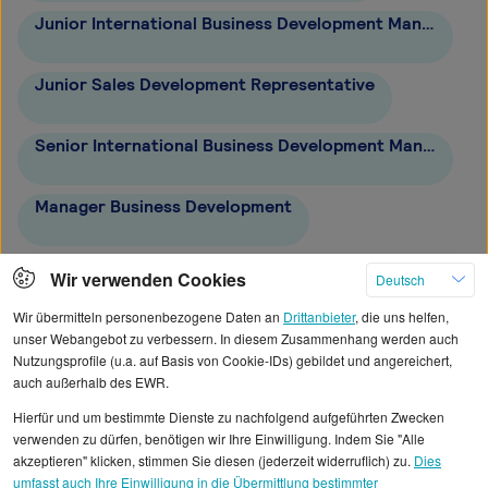
Junior International Business Development Manager
Junior Sales Development Representative
Senior International Business Development Manager
Manager Business Development
Chief Business Development Officer
Wir verwenden Cookies
Deutsch
Wir übermitteln personenbezogene Daten an
Drittanbieter
, die uns helfen,
unser Webangebot zu verbessern. In diesem Zusammenhang werden auch
Nutzungsprofile (u.a. auf Basis von Cookie-IDs) gebildet und angereichert,
auch außerhalb des EWR.
Alle angezeigten Gehaltsdaten beruhen auf
Hierfür und um bestimmte Dienste zu nachfolgend aufgeführten Zwecken
statistischen Erhebungen durch StepStone. Es sind
verwenden zu dürfen, benötigen wir Ihre Einwilligung. Indem Sie "Alle
Durchschnittswerte und die Angaben können nicht
akzeptieren" klicken, stimmen Sie diesen (jederzeit widerruflich) zu.
Dies
umfasst auch Ihre Einwilligung in die Übermittlung bestimmter
einzelnen Stellenangeboten zugeordnet werden.