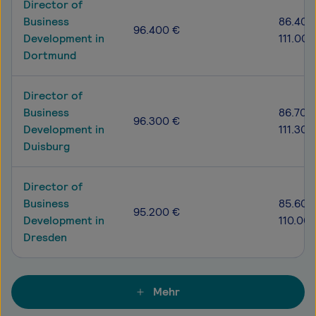
Director of
Business
86.400
96.400 €
Development in
111.000
Dortmund
Director of
Business
86.700
96.300 €
Development in
111.300
Duisburg
Director of
Business
85.600
95.200 €
Development in
110.00
Dresden
Mehr