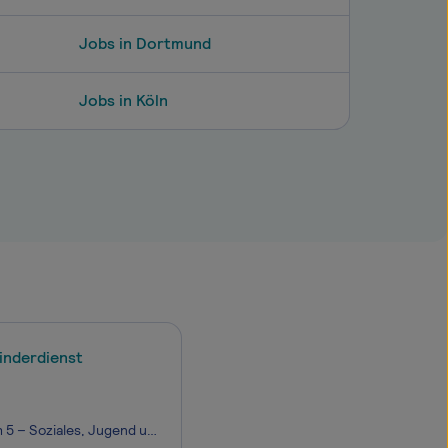
Jobs in Dortmund
Jobs in Köln
inderdienst
Bei der Stadtverwaltung Worms ist zum nächstmöglichen Zeitpunkt beim Bereich 5 – Soziales, Jugend und Wohnen in der Abteilung 5.05 – Jugendhilfen, eine Stelle in der Entgeltgruppe S14 TVöD befristet bis 30.11.2028 mit jeweils einer regelmäßigen wöchentlichen Arbeitszeit von bis zu 19,5 St