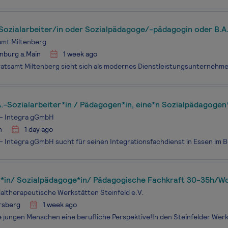
ozialarbeiter/in oder Sozialpädagoge/-pädagogin oder B.A.
 im Allgemeinen Sozialen Dienst (ASD)
amt Miltenberg
nburg a.Main
1 week ago
A.-Sozialarbeiter*in / Pädagogen*in, eine*n Sozialpädagoge
 Essen in Teilzeit (20 Std./Woche) als Elternzeitvertretung
 - Integra gGmbH
n
1 day ago
r*in/ Sozialpädagoge*in/ Pädagogische Fachkraft 30-35h/W
ialtherapeutische Werkstätten Steinfeld e.V.
rsberg
1 week ago