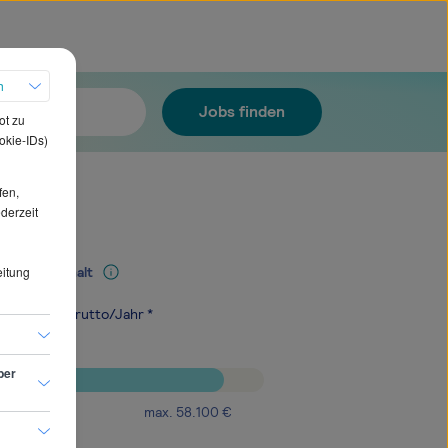
h
Jobs finden
ot zu
okie-IDs)
fen,
ederzeit
eitung
Mediangehalt
.100
€
brutto/Jahr *
ber
max.
58.100
€