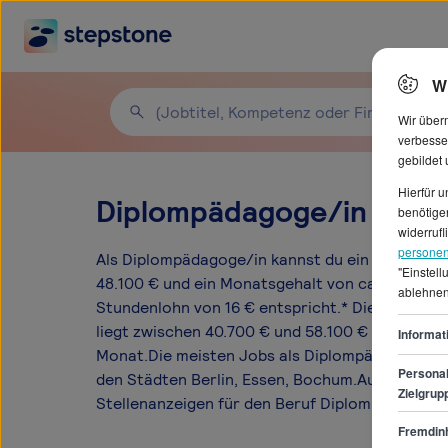
W
Wir über
verbesse
gebildet
Hierfür 
Diplompädagoge/in Gehäl
benötigen
widerrufl
personen
Als Diplompädagoge/in kannst du ein durchschn
"Einstel
48.100 € und ein Monatsgehalt von ca. 4.008 €
ablehnen
Stundenlohn von 16 € entspricht.* Die Gehalts
liegt zwischen 40.700 € und 58.100 € pro Jahr u
Informat
Monat.Die meisten Jobs als Diplompädagoge/in
Personal
den Städten Berlin, Essen, Bochum.Auf StepSt
Zielgrup
Stellenanzeigen für den Beruf Diplompädagoge/
Fremdinh