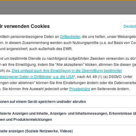
ir verwenden Cookies
Deutsc
mitteln personenbezogene Daten an
Drittanbieter
, die uns helfen, unser Webangeb
rn. In diesem Zusammenhang werden auch Nutzungsprofile (u.a. auf Basis von Co
 und angereichert, auch außerhalb des EWR.
und um bestimmte Dienste zu nachfolgend aufgeführten Zwecken verwenden zu dür
ter in Deutschland
 wir Ihre Einwilligung. Indem Sie "Alle akzeptieren" klicken, stimmen Sie diesen (j
ich) zu.
Dies umfasst auch Ihre Einwilligung in die Übermittlung bestimmter
bezogener Daten in Drittländer, u.a. die USA
*, nach Art. 49 (1) (a) DSGVO. Unter
ittliches Jahresgehalt von
lungen oder ablehnen" können Sie Ihre Einstellungen ändern oder die Datenverarb
 erwarten, was einem
. Sie können Ihre Auswahl jederzeit unter
Privatsphäre
am Seitenende ändern.
spanne als Diplompädagoge/in
48
nd 3.391 € und 4.841 € pro
ionen auf einem Gerät speichern und/oder abrufen
 werden aktuell angeboten in
isierte Anzeigen und Inhalte, Anzeigen- und Inhaltsmessungen, Erkenntnisse ü
one.de kannst du 3903
pen und Produktentwicklungen
in finden.
min.
40.700
€
alte anzeigen (Soziale Netzwerke, Videos)