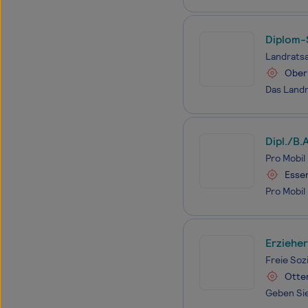
Diplom-S
i(m/w/d)
Landrats
Ober
Dipl./B.
Standort
Pro Mobil
Esse
Erziehe
Freie Soz
Otte