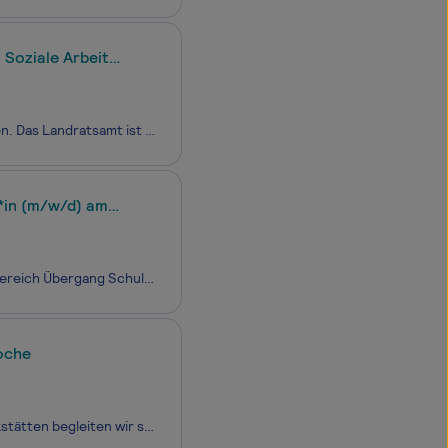
 Soziale Arbeit
Das Landratsamt Miltenberg sieht sich als modernes Dienstleistungsunternehmen. Das Landratsamt ist kommunale Behörde des Landkreises und zugleich untere staatliche Verwaltungsbehörde mit einer großen Bandbreite verschiedener Funktionen: Dienstleister und Ansprechpartner für Bürgerinnen und Bürger s
n*in (m/w/d) am
Pro Mobil - Integra gGmbH sucht für seinen Integrationsfachdienst in Essen im Bereich Übergang Schule/Beruf des LVR-Inklusionsamtes in Teilzeit (20 Std./Woche) eine*n Dipl./B.A.-Sozialarbeiter*in / Pädagogen*in, eine*n Sozialpädagogen*in (m/w/d) als Elternzeitvertretung. Der Integrationsfachdienst
oche
Geben Sie jungen Menschen eine berufliche Perspektive!In den Steinfelder Werkstätten begleiten wir seit 1981 junge Menschen (16–26 Jahre) mit psychischen Einschränkungen und/oder Verhaltensauffälligkeiten auf ihrem Weg in ein selbstbestimmtes Leben. Unsere Besonderheit: Wohnen und Ausbildung sind en